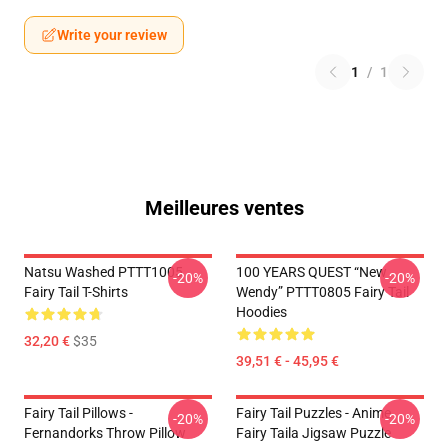
Write your review
1
/
1
Meilleures ventes
Natsu Washed PTTT1005
100 YEARS QUEST “New
-20%
-20%
Fairy Tail T-Shirts
Wendy” PTTT0805 Fairy Tail
Hoodies
32,20 €
$35
39,51 € - 45,95 €
Fairy Tail Pillows -
Fairy Tail Puzzles - Anime
-20%
-20%
Fernandorks Throw Pillow
Fairy Taila Jigsaw Puzzle