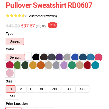
Pullover Sweatshirt RB0607
(3 customer reviews)
€47.09
€37.67
-20%
$40.95
Type
Unisex
Color
Default
Size
S
M
L
XL
2XL
3XL
4XL
5XL
Print Location