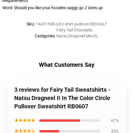
Requirements
Word: Should you like your hoodies saggy go 2 sizes up
SKU
:
74431598-US-t-shirt-pullover-DEFAULT
Fairy Tail Chandails
,
Catégories
:
Natsu Dragneel Merch
,
What Customers Say
3 reviews for Fairy Tail Sweatshirts -
Natsu Dragneel II In The Color Circle
Pullover Sweatshirt RB0607
★★★★★
67%
★★★★☆
33%