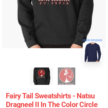
blank template
Fairy Tail Sweatshirts - Natsu
Dragneel II In The Color Circle