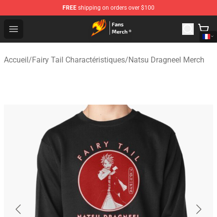
FREE
shipping on orders over $100
Fairy Tail Store - Official Fairy Tail Merchandise Shop
Open menu
Accueil
/
Fairy Tail Charactéristiques
/
Natsu Dragneel Merch