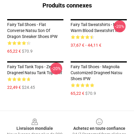
Produits connexes
Fairy Tail Shoes - Flat
Fairy Tail Sweatshirts - Natsu
-20%
Converse Natsu Son Of
Warm Blood Sweatshirt IPW
Dragon Sneaker Shoes IPW
37,67 € - 44,11 €
65,22 €
$70.9
Fairy Tail Tank Tops - Zeref
Fairy Tail Shoes - Magnolia
-20%
Dragneel Natsu Tank Top IPW
Customized Dragneel Natsu
Shoes IPW
22,49 €
$24.45
65,22 €
$70.9
Footer
Livraison mondiale
Achetez en toute confiance