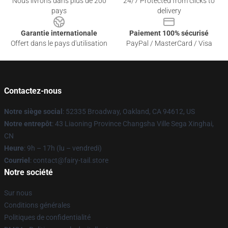
Nous livrons dans plus de 200
24/7 Protected from clicks to
pays
delivery
Garantie internationale
Paiement 100% sécurisé
Offert dans le pays d'utilisation
PayPal / MasterCard / Visa
Contactez-nous
Notre siège social
: 52335 Broadway, Oakland, CA 94612, US
Notre entrepôt
: 43 Liaoning Province Changsha Ville Sega Xinghai,
CN
Heure
: 9h – 17h (lu – vendredi)
Courriel
: contact@fairy-tail.store
Notre société
Sur nous
Conditions générales
Politiques de confidentialité