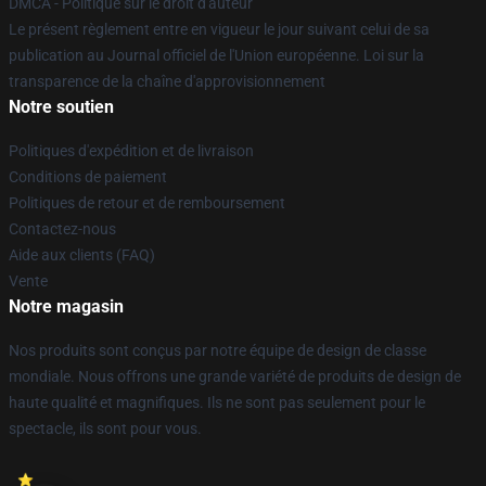
DMCA - Politique sur le droit d'auteur
Le présent règlement entre en vigueur le jour suivant celui de sa
publication au Journal officiel de l'Union européenne. Loi sur la
transparence de la chaîne d'approvisionnement
Notre soutien
Politiques d'expédition et de livraison
Conditions de paiement
Politiques de retour et de remboursement
Contactez-nous
Aide aux clients (FAQ)
Vente
Notre magasin
Nos produits sont conçus par notre équipe de design de classe
mondiale. Nous offrons une grande variété de produits de design de
haute qualité et magnifiques. Ils ne sont pas seulement pour le
spectacle, ils sont pour vous.