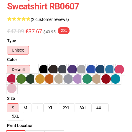
Sweatshirt RB0607
(2 customer reviews)
€47.09
€37.67
-20%
$40.95
Type
Unisex
Color
Default
Size
S
M
L
XL
2XL
3XL
4XL
5XL
Print Location