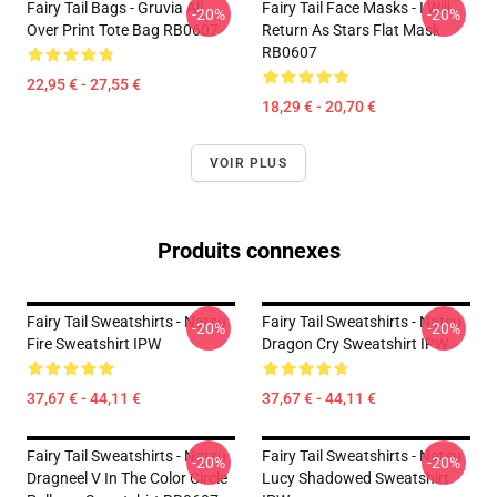
Fairy Tail Bags - Gruvia All
Fairy Tail Face Masks - I Will
-20%
-20%
Over Print Tote Bag RB0607
Return As Stars Flat Mask
RB0607
22,95 € - 27,55 €
18,29 € - 20,70 €
VOIR PLUS
Produits connexes
Fairy Tail Sweatshirts - Natsu
Fairy Tail Sweatshirts - Natsu
-20%
-20%
Fire Sweatshirt IPW
Dragon Cry Sweatshirt IPW
37,67 € - 44,11 €
37,67 € - 44,11 €
Fairy Tail Sweatshirts - Natsu
Fairy Tail Sweatshirts - Natsu
-20%
-20%
Dragneel V In The Color Circle
Lucy Shadowed Sweatshirt