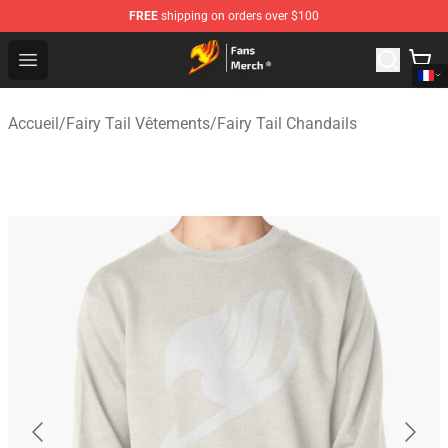
FREE
shipping on orders over $100
Fairy Tail Store - Official Fairy Tail Merchandise Shop
Open menu
Accueil
/
Fairy Tail Vêtements
/
Fairy Tail Chandails