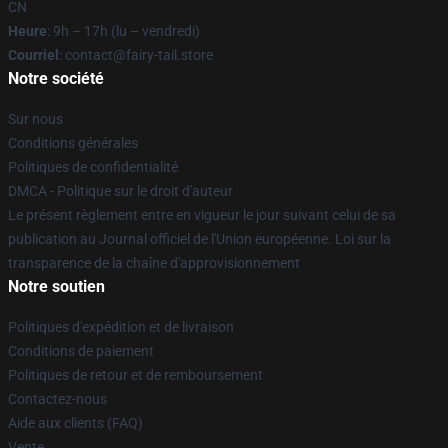
CN
Heure
: 9h – 17h (lu – vendredi)
Courriel
: contact@fairy-tail.store
Notre société
Sur nous
Conditions générales
Politiques de confidentialité
DMCA - Politique sur le droit d'auteur
Le présent règlement entre en vigueur le jour suivant celui de sa
publication au Journal officiel de l'Union européenne. Loi sur la
transparence de la chaîne d'approvisionnement
Notre soutien
Politiques d'expédition et de livraison
Conditions de paiement
Politiques de retour et de remboursement
Contactez-nous
Aide aux clients (FAQ)
Vente