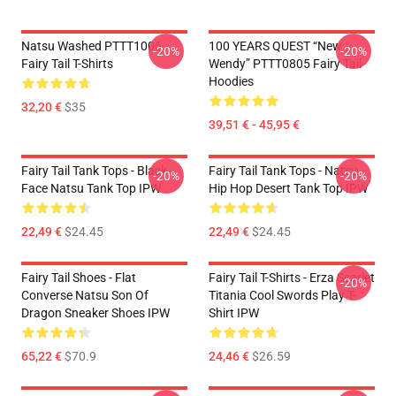
Natsu Washed PTTT1005
100 YEARS QUEST “New
-20%
-20%
Fairy Tail T-Shirts
Wendy” PTTT0805 Fairy Tail
Hoodies
32,20 €
$35
39,51 € - 45,95 €
Fairy Tail Tank Tops - Black
Fairy Tail Tank Tops - Natsu
-20%
-20%
Face Natsu Tank Top IPW
Hip Hop Desert Tank Top IPW
22,49 €
$24.45
22,49 €
$24.45
Fairy Tail Shoes - Flat
Fairy Tail T-Shirts - Erza Scarlet
-20%
Converse Natsu Son Of
Titania Cool Swords Play T-
Dragon Sneaker Shoes IPW
Shirt IPW
65,22 €
$70.9
24,46 €
$26.59