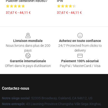
Pullover Sweatshirt RB0607
IPW
37,67 € - 44,11 €
37,67 € - 44,11 €
Footer
Livraison mondiale
Achetez en toute confiance
Nous livrons dans plus de 200
24/7 Protected from clicks to
pays
delivery
Garantie internationale
Paiement 100% sécurisé
Offert dans le pays d'utilisation
PayPal / MasterCard / Visa
Contactez-nous
Notre siège social
: 52335 Broadway, Oakland, CA 94612, US
Notre entrepôt
: 43 Liaoning Province Changsha Ville Sega Xinghai,