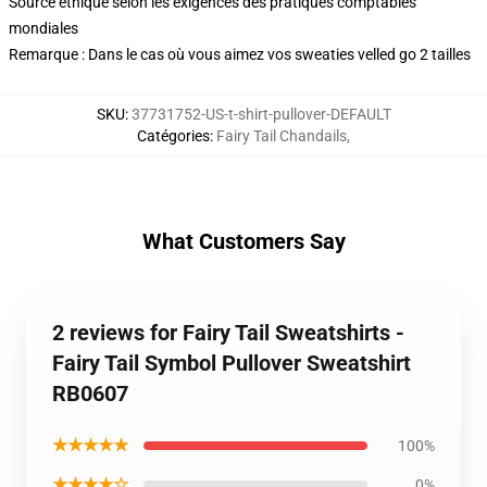
Source éthique selon les exigences des pratiques comptables
mondiales
Remarque : Dans le cas où vous aimez vos sweaties velled go 2 tailles
SKU
:
37731752-US-t-shirt-pullover-DEFAULT
Catégories
:
Fairy Tail Chandails
,
What Customers Say
2 reviews for Fairy Tail Sweatshirts -
Fairy Tail Symbol Pullover Sweatshirt
RB0607
★★★★★
100%
★★★★☆
0%