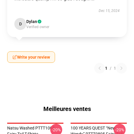
Dec 15, 2024
Dylan
D
Verified owner
Write your review
1
/
1
Meilleures ventes
Natsu Washed PTTT1005
100 YEARS QUEST “New
-20%
-20%