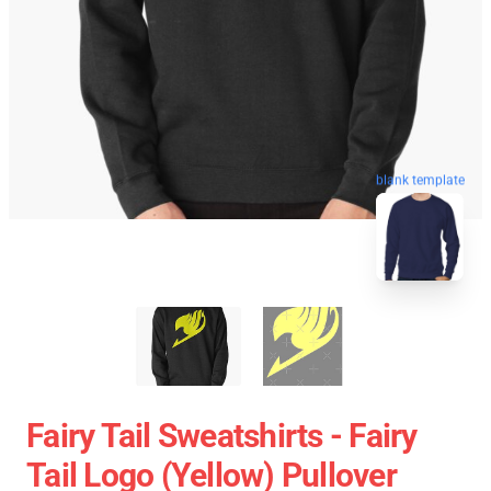
blank template
Fairy Tail Sweatshirts - Fairy
Tail Logo (Yellow) Pullover