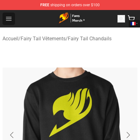
FREE
shipping on orders over $100
Fairy Tail Store - Official Fairy Tail Merchandise Shop
Open menu
Accueil
/
Fairy Tail Vêtements
/
Fairy Tail Chandails