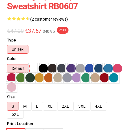
Sweatshirt RB0607
(2 customer reviews)
€47.09
€37.67
-20%
$40.95
Type
Unisex
Color
Default
Size
S
M
L
XL
2XL
3XL
4XL
5XL
Print Location