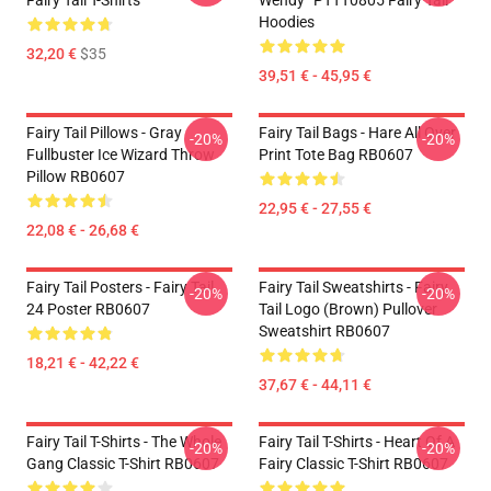
Fairy Tail T-Shirts
Wendy” PTTT0805 Fairy Tail
Hoodies
32,20 €
$35
39,51 € - 45,95 €
Fairy Tail Pillows - Gray
Fairy Tail Bags - Hare All Over
-20%
-20%
Fullbuster Ice Wizard Throw
Print Tote Bag RB0607
Pillow RB0607
22,95 € - 27,55 €
22,08 € - 26,68 €
Fairy Tail Posters - Fairy Tail
Fairy Tail Sweatshirts - Fairy
-20%
-20%
24 Poster RB0607
Tail Logo (Brown) Pullover
Sweatshirt RB0607
18,21 € - 42,22 €
37,67 € - 44,11 €
Fairy Tail T-Shirts - The Whole
Fairy Tail T-Shirts - Heart Of A
-20%
-20%
Gang Classic T-Shirt RB0607
Fairy Classic T-Shirt RB0607