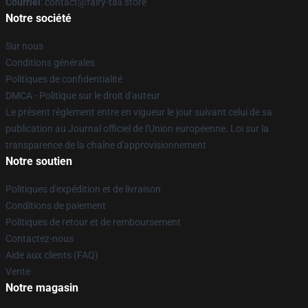
Courriel
: contact@fairy-tail.store
Notre société
Sur nous
Conditions générales
Politiques de confidentialité
DMCA - Politique sur le droit d'auteur
Le présent règlement entre en vigueur le jour suivant celui de sa
publication au Journal officiel de l'Union européenne. Loi sur la
transparence de la chaîne d'approvisionnement
Notre soutien
Politiques d'expédition et de livraison
Conditions de paiement
Politiques de retour et de remboursement
Contactez-nous
Aide aux clients (FAQ)
Vente
Notre magasin