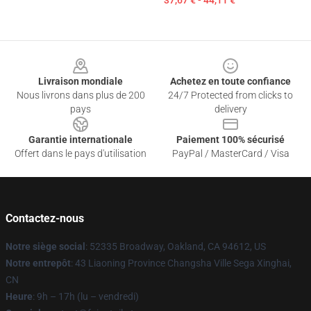
37,67 € - 44,11 €
Footer
Livraison mondiale
Achetez en toute confiance
Nous livrons dans plus de 200
24/7 Protected from clicks to
pays
delivery
Garantie internationale
Paiement 100% sécurisé
Offert dans le pays d'utilisation
PayPal / MasterCard / Visa
Contactez-nous
Notre siège social
: 52335 Broadway, Oakland, CA 94612, US
Notre entrepôt
: 43 Liaoning Province Changsha Ville Sega Xinghai,
CN
Heure
: 9h – 17h (lu – vendredi)