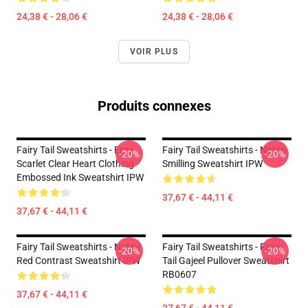
24,38 € - 28,06 €
24,38 € - 28,06 €
VOIR PLUS
Produits connexes
Fairy Tail Sweatshirts - Erza
Fairy Tail Sweatshirts - Natsu
-20%
-20%
Scarlet Clear Heart Clothing
Smilling Sweatshirt IPW
Embossed Ink Sweatshirt IPW
37,67 € - 44,11 €
37,67 € - 44,11 €
Fairy Tail Sweatshirts - Natsu
Fairy Tail Sweatshirts - Fairy
-20%
-20%
Red Contrast Sweatshirt IPW
Tail Gajeel Pullover Sweatshirt
RB0607
37,67 € - 44,11 €