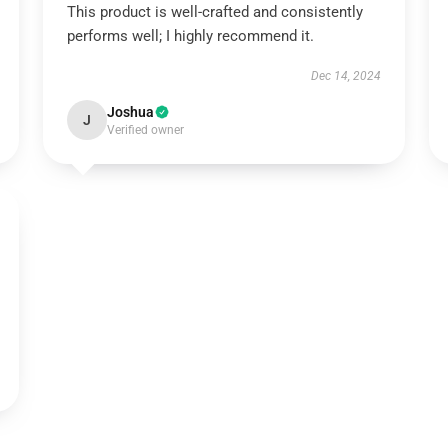
This product is well-crafted and consistently
performs well; I highly recommend it.
Dec 14, 2024
Joshua
J
Verified owner