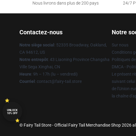
Nous livrons dans plus de 200 pays
24/7 Pr
Contactez-nous
Notre so
Notre siège social
: 52335 Broadway, Oakland,
Sur nous
CA 94612, US
Conditions g
Notre entrepôt
: 43 Liaoning Province Changsha
Politiques de
Ville Sega Xinghai, CN
DMCA - Politi
Heure
: 9h – 17h (lu – vendredi)
Le présent rè
Courriel
: contact@fairy-tail.store
suivant celui
de l'Union e
la chaîne d'
UNLOCK
10% OFF
© Fairy Tail Store - Official Fairy Tail Merchandise Shop 2026 al