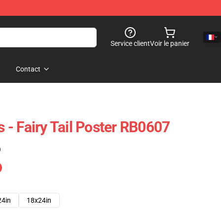
Service client
Voir le panier
Contact
rs - Fairy Tail Poster RB0607
)
24in
18x24in