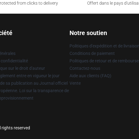
otected from clicks to delivery
Offert dans le pays d'utilisa
ciété
Notre soutien
Politiques d'expédition et de livraiso
énérales
Conditions de paiement
 confidentialité
Politiques de retour et de rembours
que sur le droit d'auteur
Contactez-nous
glement entre en vigueur le jour
Aide aux clients (FAQ)
 de sa publication au Journal officiel
Vente
uropéenne. Loi sur la transparence de
approvisionnement
l rights reserved