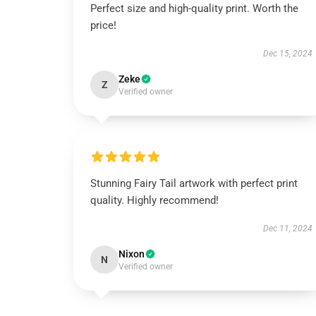
Perfect size and high-quality print. Worth the
price!
Dec 15, 2024
Zeke
Z
Verified owner
Stunning Fairy Tail artwork with perfect print
quality. Highly recommend!
Dec 11, 2024
Nixon
N
Verified owner