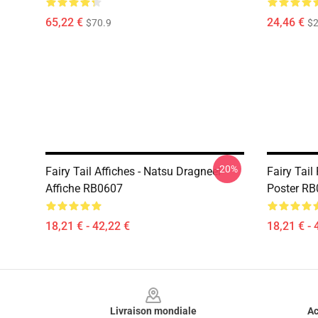
65,22 €
24,46 €
$70.9
$2
-20%
Fairy Tail Affiches - Natsu Dragneel
Fairy Tail
Affiche RB0607
Poster R
18,21 € - 42,22 €
18,21 € - 
Footer
Livraison mondiale
Ac