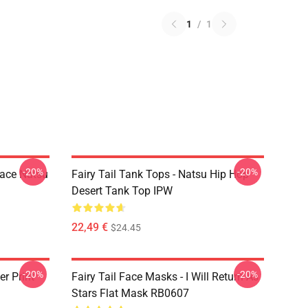
1
/
1
-20%
-20%
Face Natsu
Fairy Tail Tank Tops - Natsu Hip Hop
Desert Tank Top IPW
22,49 €
$24.45
-20%
-20%
er Print
Fairy Tail Face Masks - I Will Return As
Stars Flat Mask RB0607