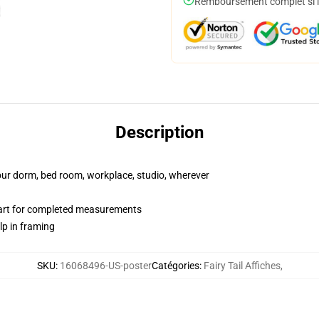
Remboursement complet si le
Description
your dorm, bed room, workplace, studio, wherever
hart for completed measurements
lp in framing
SKU
:
16068496-US-poster
Catégories
:
Fairy Tail Affiches
,