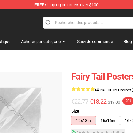
FREE
shipping on orders over $100
tique
Acheter par catégorie
Suivi de commande
Blog
Fairy Tail Poste
(4 customer reviews
€22.77
€18.22
-20%
$19.80
Size
12x18in
16x16in
16x
Voir le guide des tailles