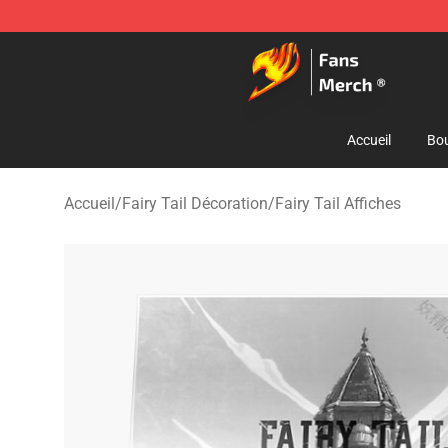
Fairy Tail Store - Official Fairy Tail Merchandise Shop
Accueil
Bou
Accueil
/
Fairy Tail Décoration
/
Fairy Tail Affiches