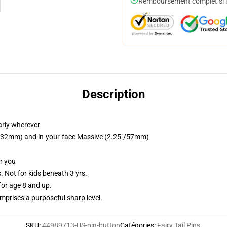
Remboursement complet si le
Description
arly wherever
25"/32mm) and in-your-face Massive (2.25"/57mm)
or you
Not for kids beneath 3 yrs.
or age 8 and up.
prises a purposeful sharp level.
SKU
:
44989713-US-pin-button
Catégories
:
Fairy Tail Pins
,