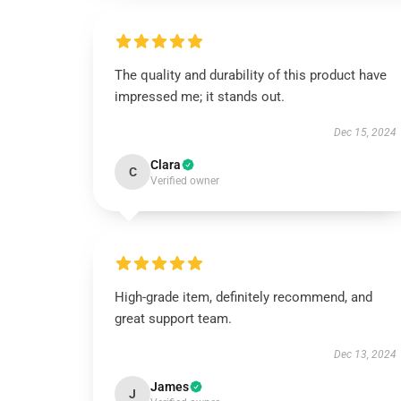
The quality and durability of this product have
impressed me; it stands out.
Dec 15, 2024
Clara
C
Verified owner
High-grade item, definitely recommend, and
great support team.
Dec 13, 2024
James
J