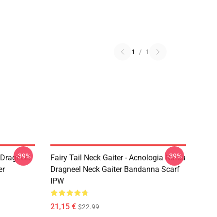
1
/
1
-39%
-39%
u Dragneel
Fairy Tail Neck Gaiter - Acnologia Natsu
er
Dragneel Neck Gaiter Bandanna Scarf
IPW
21,15 €
$22.99