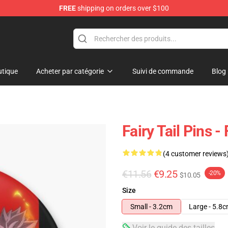
FREE
shipping on orders over $100
tique
Acheter par catégorie
Suivi de commande
Blog
Fairy Tail Pins -
(4 customer reviews
€11.56
€9.25
-20%
$10.05
Size
Small - 3.2cm
Large - 5.8
Voir le guide des tailles