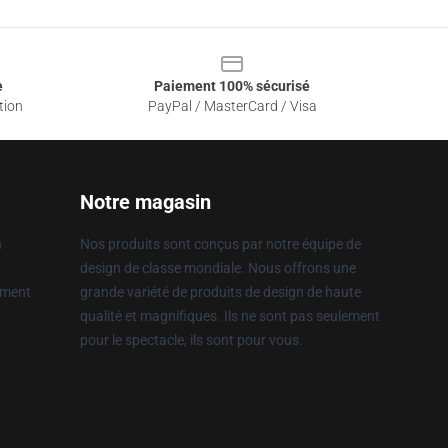
e
Paiement 100% sécurisé
tion
PayPal / MasterCard / Visa
Notre magasin
n
Nos produits sont conçus par notre équipe de
design de classe mondiale. Nous offrons une
ement
grande variété de produits de design de haute
qualité et magnifiques. Ils ne sont pas seulement
pour le spectacle, ils sont pour vous.