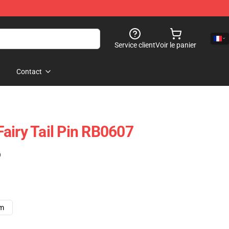
Service client
Voir le panier
Contact
 Fairy Tail Pin RB0607
)
cm