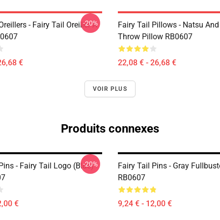
-20%
Oreillers - Fairy Tail Oreiller À
Fairy Tail Pillows - Natsu An
B0607
Throw Pillow RB0607
26,68 €
22,08 € - 26,68 €
VOIR PLUS
Produits connexes
-20%
 Pins - Fairy Tail Logo (blue)
Fairy Tail Pins - Gray Fullbust
07
RB0607
2,00 €
9,24 € - 12,00 €