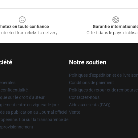
hetez en toute confiance
Garantie international
otected from clicks to delivery
Offert dans le pays d'utilisa
ciété
Notre soutien
Politiques d'expédition et de livraiso
énérales
Conditions de paiement
 confidentialité
Politiques de retour et de rembours
que sur le droit d'auteur
Contactez-nous
glement entre en vigueur le jour
Aide aux clients (FAQ)
 de sa publication au Journal officiel
Vente
uropéenne. Loi sur la transparence de
approvisionnement