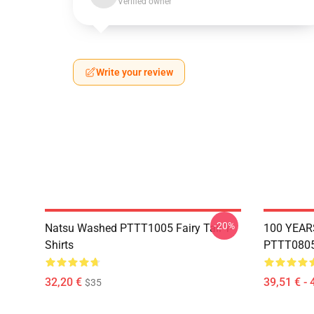
Verified owner
Write your review
-20%
Natsu Washed PTTT1005 Fairy Tail T-
100 YEAR
Shirts
PTTT0805 
32,20 €
39,51 € - 
$35