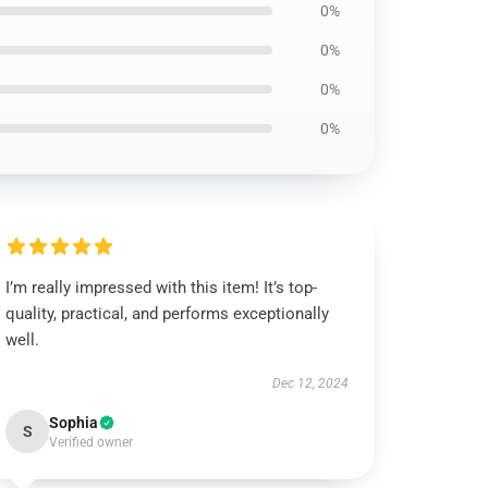
0%
0%
0%
0%
I’m really impressed with this item! It’s top-
quality, practical, and performs exceptionally
well.
Dec 12, 2024
Sophia
S
Verified owner