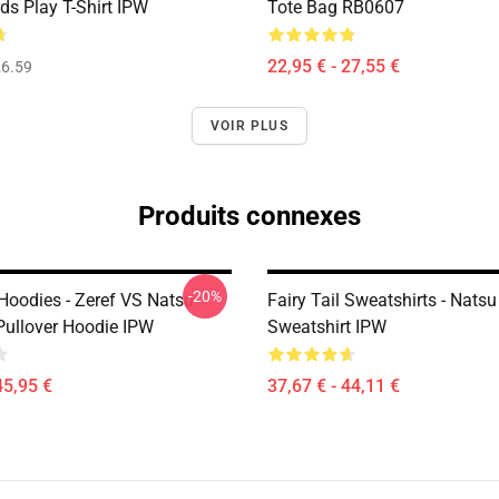
ds Play T-Shirt IPW
Tote Bag RB0607
22,95 € - 27,55 €
6.59
VOIR PLUS
Produits connexes
-20%
 Hoodies - Zeref VS Natsu
Fairy Tail Sweatshirts - Natsu
Pullover Hoodie IPW
Sweatshirt IPW
45,95 €
37,67 € - 44,11 €