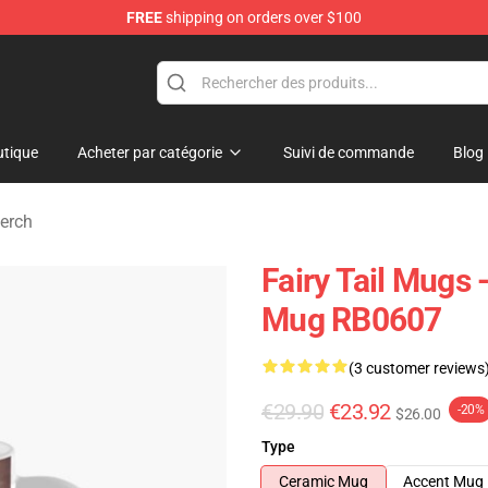
FREE
shipping on orders over $100
tique
Acheter par catégorie
Suivi de commande
Blog
erch
Fairy Tail Mugs 
Mug RB0607
(3 customer reviews
€29.90
€23.92
-20%
$26.00
Type
Ceramic Mug
Accent Mug