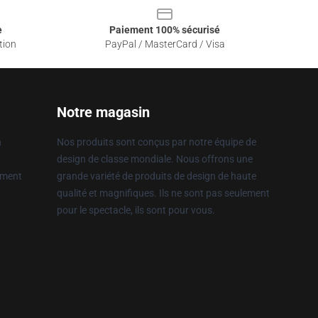
e
Paiement 100% sécurisé
tion
PayPal / MasterCard / Visa
Notre magasin
n
Nos produits sont conçus par notre équipe de
design de classe mondiale. Nous offrons une
ement
grande variété de produits de design de haute
qualité et magnifiques. Ils ne sont pas seulement
pour le spectacle, ils sont pour vous.