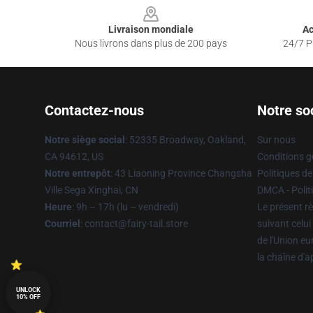
Livraison mondiale
Ac
Nous livrons dans plus de 200 pays
24/7 Pr
Contactez-nous
Notre so
Notre siège social
: 52335 Broadway, Oakland,
Sur nous
CA 94612, US
Conditions g
Notre entrepôt
: 43 Liaoning Province Changsha
Politiques de
Ville Sega Xinghai, CN
DMCA - Politi
Heure
: 9h – 17h (lu – vendredi)
Le présent rè
Courriel
: contact@fairy-tail.store
suivant celui
de l'Union e
la chaîne d'
UNLOCK
10% OFF