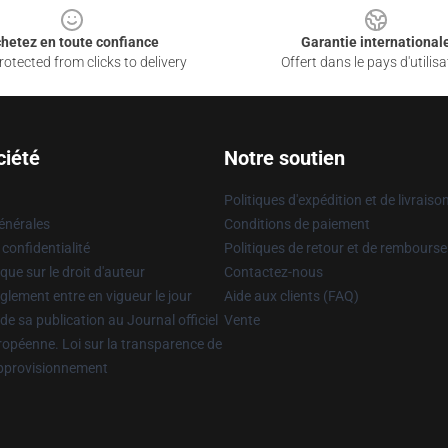
hetez en toute confiance
Garantie international
otected from clicks to delivery
Offert dans le pays d'utilisa
ciété
Notre soutien
Politiques d'expédition et de livraiso
énérales
Conditions de paiement
 confidentialité
Politiques de retour et de rembours
que sur le droit d'auteur
Contactez-nous
glement entre en vigueur le jour
Aide aux clients (FAQ)
 de sa publication au Journal officiel
Vente
uropéenne. Loi sur la transparence de
approvisionnement