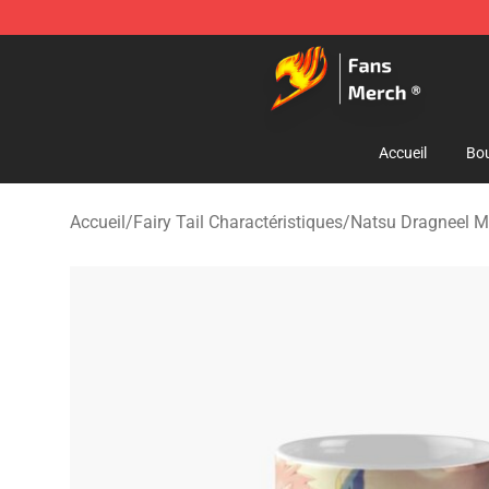
Fairy Tail Store - Official Fairy Tail Merchandise Shop
Accueil
Bou
Accueil
/
Fairy Tail Charactéristiques
/
Natsu Dragneel M