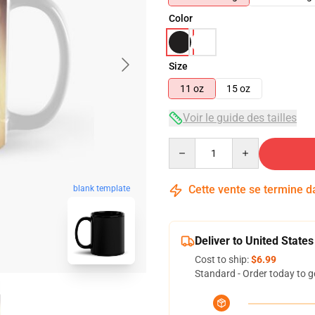
Color
Size
11 oz
15 oz
Voir le guide des tailles
Quantity
Cette vente se termine 
blank template
Deliver to United States
Cost to ship:
$6.99
Standard - Order today to g