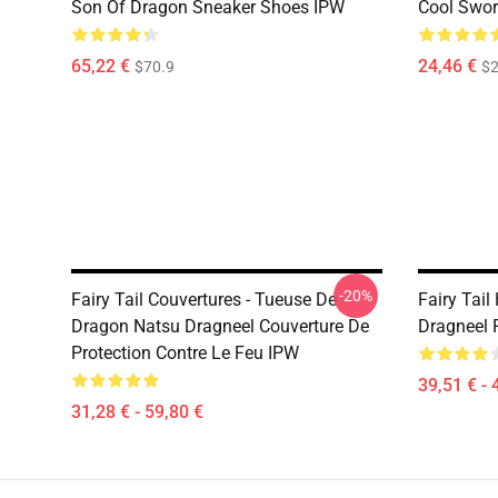
Son Of Dragon Sneaker Shoes IPW
Cool Swor
65,22 €
24,46 €
$70.9
$2
-20%
Fairy Tail Couvertures - Tueuse De
Fairy Tail
Dragon Natsu Dragneel Couverture De
Dragneel 
Protection Contre Le Feu IPW
39,51 € - 
31,28 € - 59,80 €
Footer