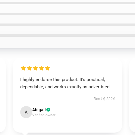
I highly endorse this product. It’s practical,
dependable, and works exactly as advertised.
Dec 14, 2024
Abigail
A
Verified owner