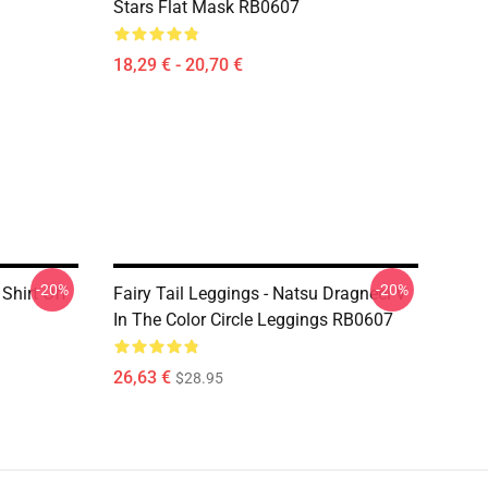
Stars Flat Mask RB0607
18,29 € - 20,70 €
-20%
-20%
 Shirt Off
Fairy Tail Leggings - Natsu Dragneel V
In The Color Circle Leggings RB0607
26,63 €
$28.95