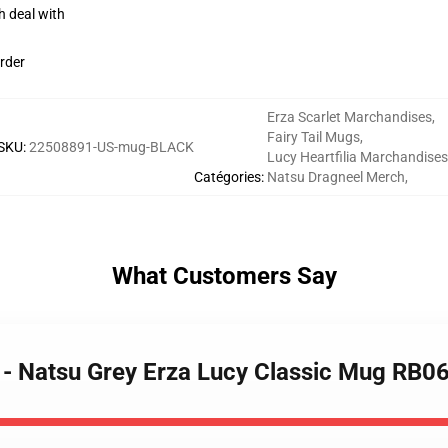
h deal with
rder
Erza Scarlet Marchandises
,
Fairy Tail Mugs
,
SKU
:
22508891-US-mug-BLACK
Lucy Heartfilia Marchandises
Catégories
:
Natsu Dragneel Merch
,
What Customers Say
s - Natsu Grey Erza Lucy Classic Mug RB0