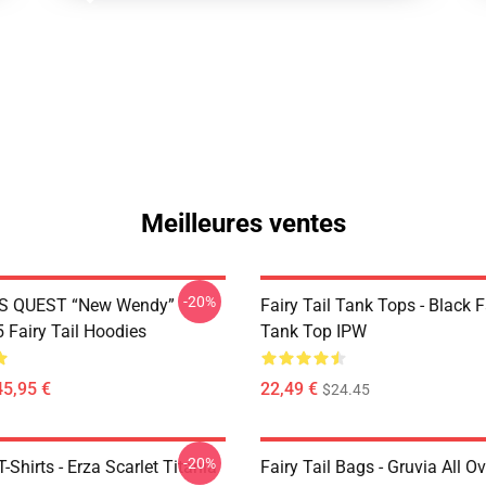
Meilleures ventes
-20%
S QUEST “New Wendy”
Fairy Tail Tank Tops - Black 
Fairy Tail Hoodies
Tank Top IPW
45,95 €
22,49 €
$24.45
-20%
T-Shirts - Erza Scarlet Titania
Fairy Tail Bags - Gruvia All Ov