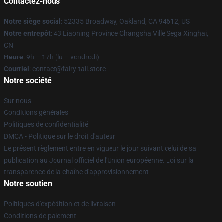
Contactez-nous
Notre siège social
: 52335 Broadway, Oakland, CA 94612, US
Notre entrepôt
: 43 Liaoning Province Changsha Ville Sega Xinghai,
CN
Heure
: 9h – 17h (lu – vendredi)
Courriel
: contact@fairy-tail.store
Notre société
Sur nous
Conditions générales
Politiques de confidentialité
DMCA - Politique sur le droit d'auteur
Le présent règlement entre en vigueur le jour suivant celui de sa
publication au Journal officiel de l'Union européenne. Loi sur la
transparence de la chaîne d'approvisionnement
Notre soutien
Politiques d'expédition et de livraison
Conditions de paiement