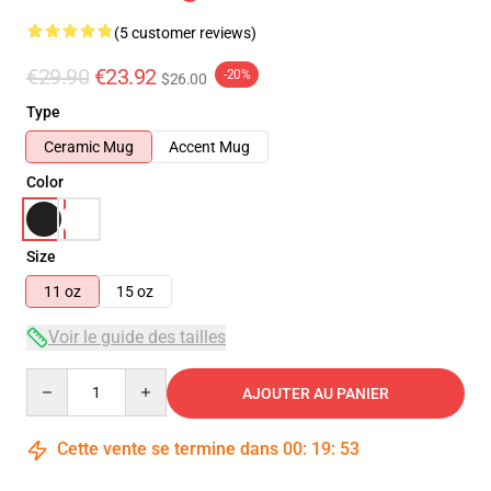
(5 customer reviews)
€29.90
€23.92
-20%
$26.00
Type
Ceramic Mug
Accent Mug
Color
Size
11 oz
15 oz
Voir le guide des tailles
Quantity
AJOUTER AU PANIER
Cette vente se termine dans
00
:
19
:
52