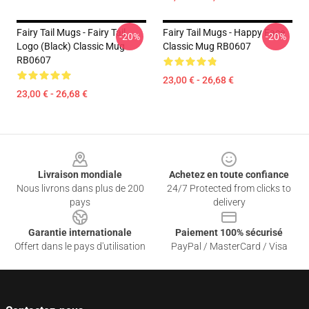
Fairy Tail Mugs - Fairy Tail
Fairy Tail Mugs - Happy Face
-20%
-20%
Logo (Black) Classic Mug
Classic Mug RB0607
RB0607
23,00 € - 26,68 €
23,00 € - 26,68 €
Footer
Livraison mondiale
Achetez en toute confiance
Nous livrons dans plus de 200
24/7 Protected from clicks to
pays
delivery
Garantie internationale
Paiement 100% sécurisé
Offert dans le pays d'utilisation
PayPal / MasterCard / Visa