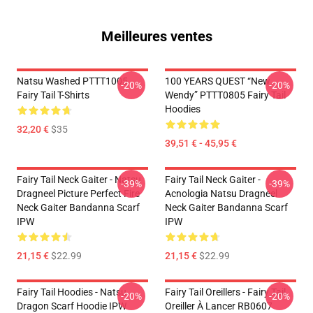
Meilleures ventes
Natsu Washed PTTT1005
100 YEARS QUEST “New
-20%
-20%
Fairy Tail T-Shirts
Wendy” PTTT0805 Fairy Tail
Hoodies
32,20 €
$35
39,51 € - 45,95 €
Fairy Tail Neck Gaiter - Natsu
Fairy Tail Neck Gaiter -
-39%
-39%
Dragneel Picture Perfect Fire
Acnologia Natsu Dragneel
Neck Gaiter Bandanna Scarf
Neck Gaiter Bandanna Scarf
IPW
IPW
21,15 €
$22.99
21,15 €
$22.99
Fairy Tail Hoodies - Natsu
Fairy Tail Oreillers - Fairy Tail
-20%
-20%
Dragon Scarf Hoodie IPW
Oreiller À Lancer RB0607