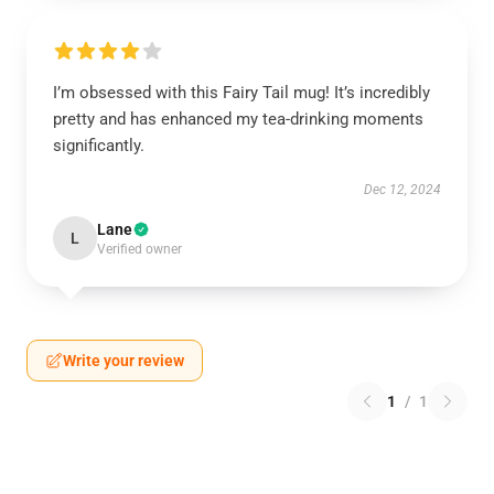
I’m obsessed with this Fairy Tail mug! It’s incredibly
pretty and has enhanced my tea-drinking moments
significantly.
Dec 12, 2024
Lane
L
Verified owner
Write your review
1
/
1