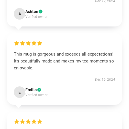
Dec 17, 2024
Ashton
A
Verified owner
This mug is gorgeous and exceeds all expectations!
It’s beautifully made and makes my tea moments so
enjoyable.
Dec 15, 2024
Emilia
E
Verified owner