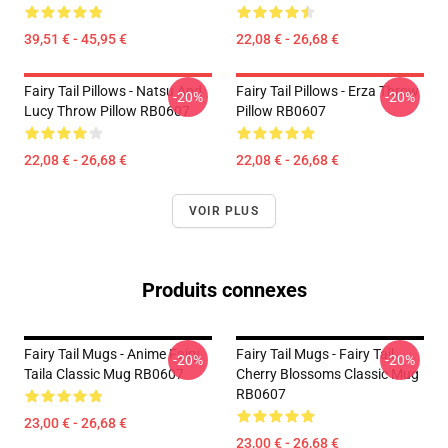
39,51 € - 45,95 €
22,08 € - 26,68 €
Fairy Tail Pillows - Natsu And
Fairy Tail Pillows - Erza Throw
-20%
-20%
Lucy Throw Pillow RB0607
Pillow RB0607
22,08 € - 26,68 €
22,08 € - 26,68 €
VOIR PLUS
Produits connexes
Fairy Tail Mugs - Anime Fairy
Fairy Tail Mugs - Fairy Tail
-20%
-20%
Taila Classic Mug RB0607
Cherry Blossoms Classic Mug
RB0607
23,00 € - 26,68 €
23,00 € - 26,68 €