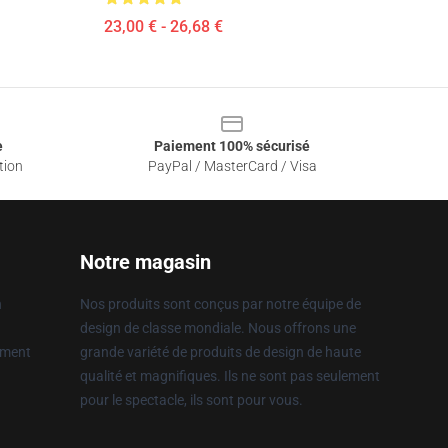
23,00 € - 26,68 €
e
Paiement 100% sécurisé
tion
PayPal / MasterCard / Visa
Notre magasin
n
Nos produits sont conçus par notre équipe de
design de classe mondiale. Nous offrons une
ement
grande variété de produits de design de haute
qualité et magnifiques. Ils ne sont pas seulement
pour le spectacle, ils sont pour vous.