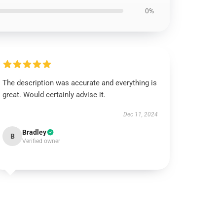
0%
The description was accurate and everything is
great. Would certainly advise it.
Dec 11, 2024
Bradley
B
Verified owner