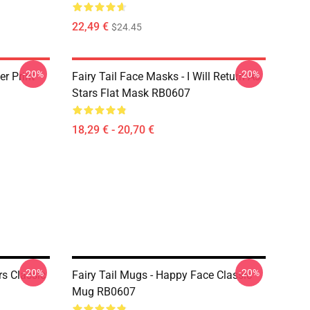
22,49 €
$24.45
-20%
-20%
er Print
Fairy Tail Face Masks - I Will Return As
Stars Flat Mask RB0607
18,29 € - 20,70 €
-20%
-20%
rs Classic
Fairy Tail Mugs - Happy Face Classic
Mug RB0607