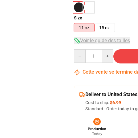
Size
11 oz
15 oz
Voir le guide des tailles
Quantity
Cette vente se termine 
Deliver to United States
Cost to ship:
$6.99
Standard - Order today to g
Production
Today