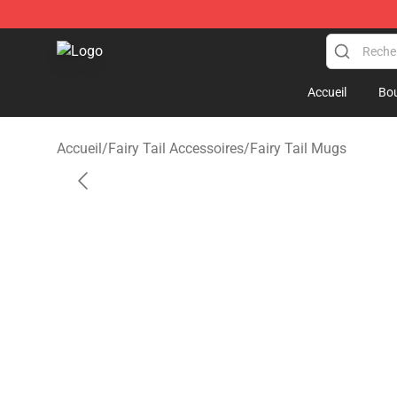
Fairy Tail Store - Official Fairy Tail Merchandise Shop
Accueil
Bou
Accueil
/
Fairy Tail Accessoires
/
Fairy Tail Mugs