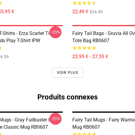
45,95 €
22,49 €
$24.45
-20%
T-Shirts - Erza Scarlet Titania
Fairy Tail Bags - Gruvia All Ov
ds Play T-Shirt IPW
Tote Bag RB0607
22,95 € - 27,55 €
6.59
VOIR PLUS
Produits connexes
-20%
 Mugs - Gray Fullbuster In The
Fairy Tail Mugs - Fairy Warrio
cle Classic Mug RB0607
Mug RB0607