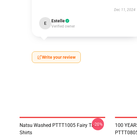
Dec 11, 2024
Estelle
E
Verified owner
Write your review
-20%
Natsu Washed PTTT1005 Fairy Tail T-
100 YEAR
Shirts
PTTT0805 