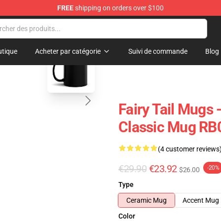
FREE
shipping on orders over $100
blank template
tique
Acheter par catégorie
Suivi de commande
Blog
Fairy Tail Mugs 
Classic Mug RB
(4 customer reviews
€29.90
€23.92
-20%
$26.00
Type
Ceramic Mug
Accent Mug
Color