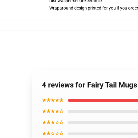
Dishwasher-secure ceramic
Wraparound design printed for you if you orde
4 reviews for Fairy Tail Mug
★★★★★
★★★★☆
★★★☆☆
★★☆☆☆