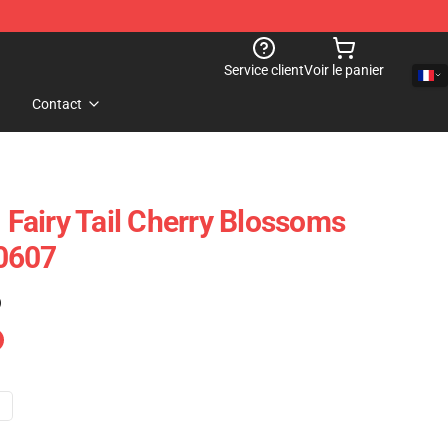
Service client
Voir le panier
Contact
- Fairy Tail Cherry Blossoms
0607
)