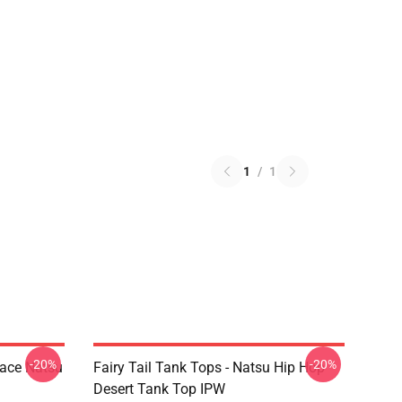
1
/
1
-20%
-20%
Face Natsu
Fairy Tail Tank Tops - Natsu Hip Hop
Desert Tank Top IPW