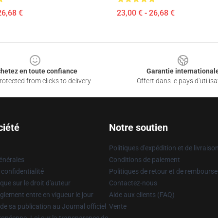
26,68 €
23,00 € - 26,68 €
hetez en toute confiance
Garantie international
otected from clicks to delivery
Offert dans le pays d'utilisa
ciété
Notre soutien
Politiques d'expédition et de livraiso
énérales
Conditions de paiement
 confidentialité
Politiques de retour et de rembours
que sur le droit d'auteur
Contactez-nous
glement entre en vigueur le jour
Aide aux clients (FAQ)
 de sa publication au Journal officiel
Vente