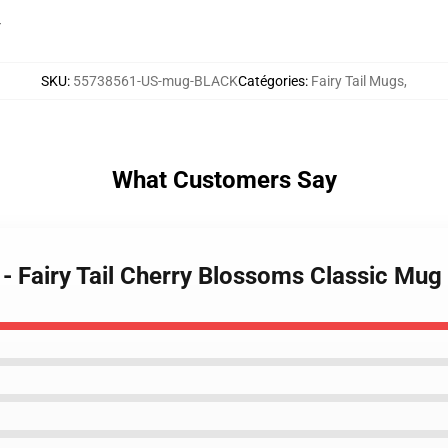
r
SKU
:
55738561-US-mug-BLACK
Catégories
:
Fairy Tail Mugs
,
What Customers Say
s - Fairy Tail Cherry Blossoms Classic Mu