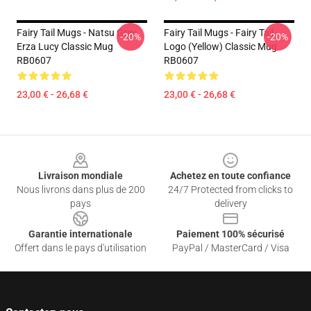
Fairy Tail Mugs - Natsu Grey
Fairy Tail Mugs - Fairy Tail
-20%
-20%
Erza Lucy Classic Mug
Logo (Yellow) Classic Mug
RB0607
RB0607
23,00 € - 26,68 €
23,00 € - 26,68 €
Footer
Livraison mondiale
Achetez en toute confiance
Nous livrons dans plus de 200
24/7 Protected from clicks to
pays
delivery
Garantie internationale
Paiement 100% sécurisé
Offert dans le pays d'utilisation
PayPal / MasterCard / Visa