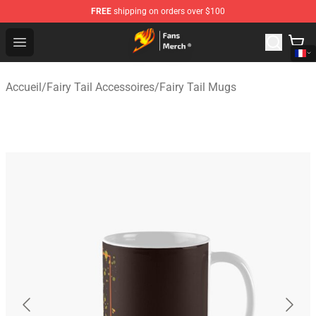
FREE
shipping on orders over $100
Fairy Tail Store - Official Fairy Tail Merchandise Shop
Open menu
Accueil
/
Fairy Tail Accessoires
/
Fairy Tail Mugs