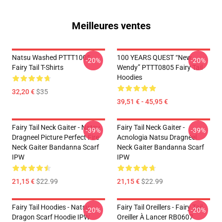
Meilleures ventes
Natsu Washed PTTT1005
100 YEARS QUEST “New
-20%
-20%
Fairy Tail T-Shirts
Wendy” PTTT0805 Fairy Tail
Hoodies
32,20 €
$35
39,51 € - 45,95 €
Fairy Tail Neck Gaiter - Natsu
Fairy Tail Neck Gaiter -
-39%
-39%
Dragneel Picture Perfect Fire
Acnologia Natsu Dragneel
Neck Gaiter Bandanna Scarf
Neck Gaiter Bandanna Scarf
IPW
IPW
21,15 €
$22.99
21,15 €
$22.99
Fairy Tail Hoodies - Natsu
Fairy Tail Oreillers - Fairy Tail
-20%
-20%
Dragon Scarf Hoodie IPW
Oreiller À Lancer RB0607