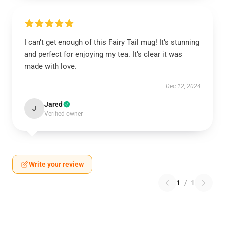
I can’t get enough of this Fairy Tail mug! It’s stunning
and perfect for enjoying my tea. It’s clear it was
made with love.
Dec 12, 2024
Jared
J
Verified owner
Write your review
1
/
1