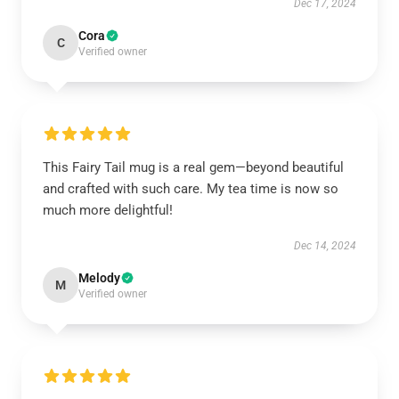
Dec 17, 2024
Cora
C
Verified owner
This Fairy Tail mug is a real gem—beyond beautiful
and crafted with such care. My tea time is now so
much more delightful!
Dec 14, 2024
Melody
M
Verified owner