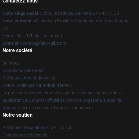
Contactez-nous
Notre siège social
: 52335 Broadway, Oakland, CA 94612, US
Notre entrepôt
: 43 Liaoning Province Changsha Ville Sega Xinghai,
CN
Heure
: 9h – 17h (lu – vendredi)
Courriel
: contact@fairy-tail.store
Notre société
Sur nous
Conditions générales
Politiques de confidentialité
DMCA - Politique sur le droit d'auteur
Le présent règlement entre en vigueur le jour suivant celui de sa
publication au Journal officiel de l'Union européenne. Loi sur la
transparence de la chaîne d'approvisionnement
Notre soutien
Politiques d'expédition et de livraison
Conditions de paiement