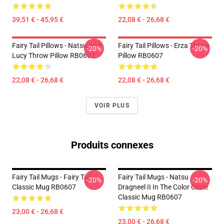
39,51 € - 45,95 €
22,08 € - 26,68 €
Fairy Tail Pillows - Natsu And
Fairy Tail Pillows - Erza Throw
-20%
-20%
Lucy Throw Pillow RB0607
Pillow RB0607
22,08 € - 26,68 €
22,08 € - 26,68 €
VOIR PLUS
Produits connexes
Fairy Tail Mugs - Fairy Tail
Fairy Tail Mugs - Natsu
-20%
-20%
Classic Mug RB0607
Dragneel II In The Color Circle
Classic Mug RB0607
23,00 € - 26,68 €
23,00 € - 26,68 €