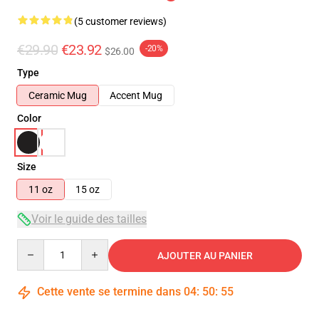
(5 customer reviews)
€29.90
€23.92
-20%
$26.00
Type
Ceramic Mug
Accent Mug
Color
Size
11 oz
15 oz
Voir le guide des tailles
Quantity
AJOUTER AU PANIER
Cette vente se termine dans
04
:
50
:
54