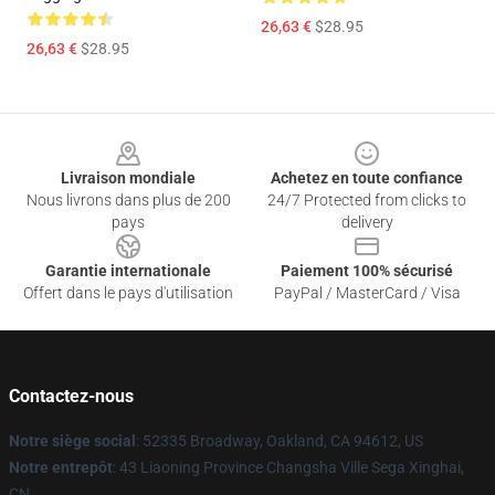
26,63 €
$28.95
26,63 €
$28.95
Footer
Livraison mondiale
Achetez en toute confiance
Nous livrons dans plus de 200
24/7 Protected from clicks to
pays
delivery
Garantie internationale
Paiement 100% sécurisé
Offert dans le pays d'utilisation
PayPal / MasterCard / Visa
Contactez-nous
Notre siège social
: 52335 Broadway, Oakland, CA 94612, US
Notre entrepôt
: 43 Liaoning Province Changsha Ville Sega Xinghai,
CN