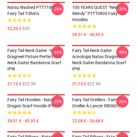
Natsu Washed PTTT1005
100 YEARS QUEST “New
-20%
-20%
Fairy Tail T-Shirts
Wendy” PTTT0805 Fairy Tail
Hoodies
32,20 €
$35
39,51 € - 45,95 €
Fairy Tail Neck Gaiter - Natsu
Fairy Tail Neck Gaiter -
-39%
-39%
Dragneel Picture Perfect Fire
Acnologia Natsu Dragneel
Neck Gaiter Bandanna Scarf
Neck Gaiter Bandanna Scarf
IPW
IPW
21,15 €
$22.99
21,15 €
$22.99
Fairy Tail Hoodies - Natsu
Fairy Tail Oreillers - Fairy Tail
-20%
-20%
Dragon Scarf Hoodie IPW
Oreiller À Lancer RB0607
39,51 € - 45,95 €
22,08 € - 26,68 €
Fairy Tail Pillows - Natsu And
Fairy Tail Pillows - Erza Throw