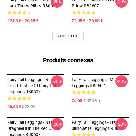
-20%
-20%
Lucy Throw Pillow RB0607
Pillow RB0607
22,08 € - 26,68 €
22,08 € - 26,68 €
VOIR PLUS
Produits connexes
Fairy Tail Leggings - Neko
Fairy Tail Leggings - Mermaid
-20%
-20%
Freed Justine Of Fairy Tail
Leggings RB0607
Leggings RB0607
26,63 €
$28.95
26,63 €
$28.95
Fairy Tail Leggings - Natsu
Fairy Tail Leggings - Erza
-20%
-20%
Dragneel Ii In The Red Circle
Sillhouette Leggings RB0607
Leggings RB0607