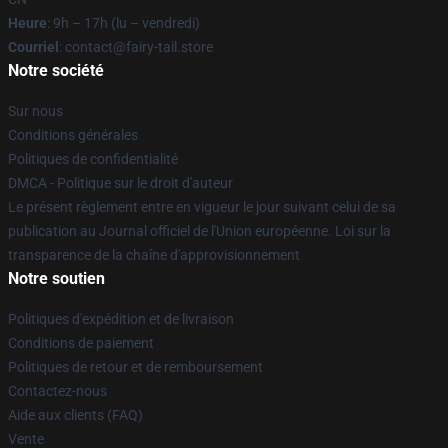
Heure
: 9h – 17h (lu – vendredi)
Courriel
: contact@fairy-tail.store
Notre société
Sur nous
Conditions générales
Politiques de confidentialité
DMCA - Politique sur le droit d'auteur
Le présent règlement entre en vigueur le jour suivant celui de sa
publication au Journal officiel de l'Union européenne. Loi sur la
transparence de la chaîne d'approvisionnement
Notre soutien
Politiques d'expédition et de livraison
Conditions de paiement
Politiques de retour et de remboursement
Contactez-nous
Aide aux clients (FAQ)
Vente