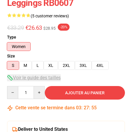
Leggings RB0607
(5 customer reviews)
€33.29
€26.63
-20%
$28.95
Type
Women
Size
S
M
L
XL
2XL
3XL
4XL
Voir le guide des tailles
Quantity
AJOUTER AU PANIER
Cette vente se termine dans
03
:
27
:
54
Deliver to United States