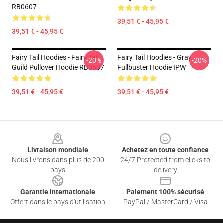
RB0607
39,51 € - 45,95 €
39,51 € - 45,95 €
Fairy Tail Hoodies - Fairy Tail
Fairy Tail Hoodies - Gray
-20%
-20%
Guild Pullover Hoodie RB0607
Fullbuster Hoodie IPW
39,51 € - 45,95 €
39,51 € - 45,95 €
Footer
Livraison mondiale
Achetez en toute confiance
Nous livrons dans plus de 200
24/7 Protected from clicks to
pays
delivery
Garantie internationale
Paiement 100% sécurisé
Offert dans le pays d'utilisation
PayPal / MasterCard / Visa