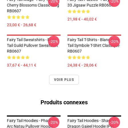
-20%
-20%
Cherry Blossoms Classic Mug
33 Jigsaw Puzzle RB0607
RB0607
21,98 € - 40,02 €
23,00 € - 26,68 €
Fairy Tail Sweatshirts - Fairy
Fairy Tail T-Shirts - Blanc Fairy
-20%
-20%
Tail Guild Pullover Sweatshirt
Tail Symbole T-Shirt Classique
RB0607
RB0607
37,67 € - 44,11 €
24,38 € - 28,06 €
VOIR PLUS
Produits connexes
Fairy Tail Hoodies - Phantom
Fairy Tail Hoodies - Shadow
-20%
-20%
Arc Natsu Pullover Hoodie
Dragon Gajeel Hoodie IPW