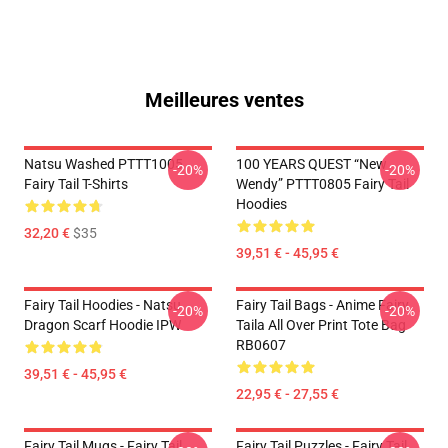
Meilleures ventes
Natsu Washed PTTT1005
100 YEARS QUEST “New
-20%
-20%
Fairy Tail T-Shirts
Wendy” PTTT0805 Fairy Tail
Hoodies
32,20 €
$35
39,51 € - 45,95 €
Fairy Tail Hoodies - Natsu
Fairy Tail Bags - Anime Fairy
-20%
-20%
Dragon Scarf Hoodie IPW
Taila All Over Print Tote Bag
RB0607
39,51 € - 45,95 €
22,95 € - 27,55 €
Fairy Tail Mugs - Fairy Tail
Fairy Tail Puzzles - Fairy Tail