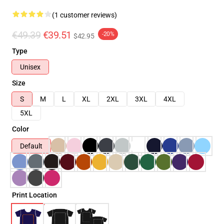
(1 customer reviews)
€49.39
€39.51
-20%
$42.95
Type
Unisex
Size
S
M
L
XL
2XL
3XL
4XL
5XL
Color
Default
Print Location