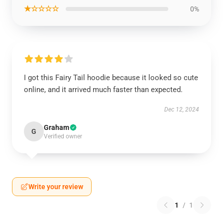
★☆☆☆☆
0%
I got this Fairy Tail hoodie because it looked so cute
online, and it arrived much faster than expected.
Dec 12, 2024
Graham
G
Verified owner
Write your review
1
/
1