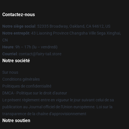
Contactez-nous
Notre siège social
: 52335 Broadway, Oakland, CA 94612, US
Notre entrepôt
: 43 Liaoning Province Changsha Ville Sega Xinghai,
CN
Heure
: 9h – 17h (lu – vendredi)
Courriel
: contact@fairy-tail.store
Notre société
Sur nous
Conditions générales
Politiques de confidentialité
DMCA - Politique sur le droit d'auteur
Le présent règlement entre en vigueur le jour suivant celui de sa
publication au Journal officiel de l'Union européenne. Loi sur la
transparence de la chaîne d'approvisionnement
Notre soutien