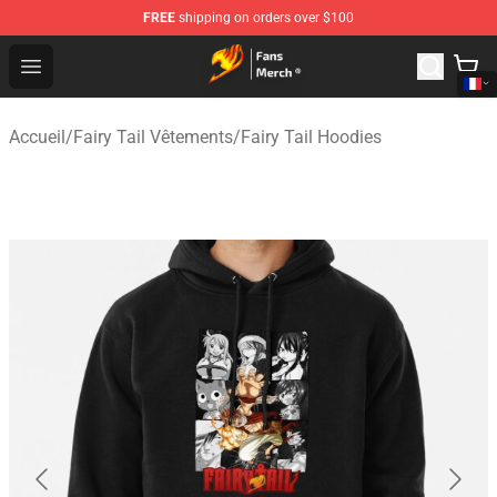
FREE
shipping on orders over $100
Fairy Tail Store - Official Fairy Tail Merchandise Shop
Open menu
Accueil
/
Fairy Tail Vêtements
/
Fairy Tail Hoodies