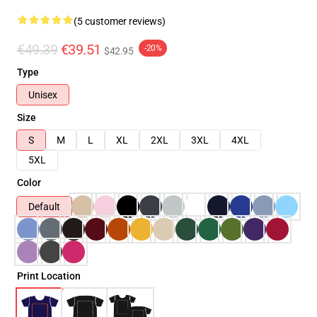
(5 customer reviews)
€49.39
€39.51
-20%
$42.95
Type
Unisex
Size
S
M
L
XL
2XL
3XL
4XL
5XL
Color
Default
Print Location