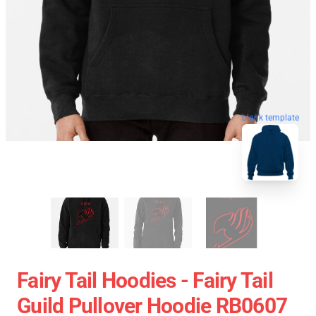
blank template
Fairy Tail Hoodies - Fairy Tail
Guild Pullover Hoodie RB0607