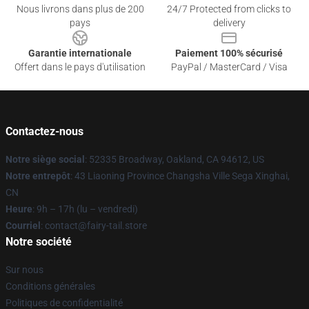
Nous livrons dans plus de 200
24/7 Protected from clicks to
pays
delivery
Garantie internationale
Paiement 100% sécurisé
Offert dans le pays d'utilisation
PayPal / MasterCard / Visa
Contactez-nous
Notre siège social
: 52335 Broadway, Oakland, CA 94612, US
Notre entrepôt
: 43 Liaoning Province Changsha Ville Sega Xinghai,
CN
Heure
: 9h – 17h (lu – vendredi)
Courriel
: contact@fairy-tail.store
Notre société
Sur nous
Conditions générales
Politiques de confidentialité