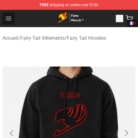
FREE
shipping on orders over $100
Fairy Tail Store - Official Fairy Tail Merchandise Shop
Open menu
Accueil
/
Fairy Tail Vêtements
/
Fairy Tail Hoodies