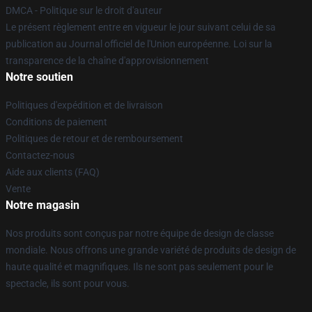
DMCA - Politique sur le droit d'auteur
Le présent règlement entre en vigueur le jour suivant celui de sa
publication au Journal officiel de l'Union européenne. Loi sur la
transparence de la chaîne d'approvisionnement
Notre soutien
Politiques d'expédition et de livraison
Conditions de paiement
Politiques de retour et de remboursement
Contactez-nous
Aide aux clients (FAQ)
Vente
Notre magasin
Nos produits sont conçus par notre équipe de design de classe
mondiale. Nous offrons une grande variété de produits de design de
haute qualité et magnifiques. Ils ne sont pas seulement pour le
spectacle, ils sont pour vous.