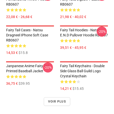
RB0607
RB0607
22,08 € - 26,68 €
21,98 € - 40,02 €
Fairy Tail Cases - Natsu
Fairy Tail Hoodies - Natsu
-20%
Dragneel IPhone Soft Case
E.N.D Pullover Hoodie RB0607
RB0607
39,51 € - 45,95 €
14,53 €
$15.8
Janpanese Anime Fairy Tail
Fairy Tail Keychains - Double
-20%
Printed Baseball Jacket
Side Glass Ball Guild Logo
Crystal Keychain
36,75 €
$39.95
14,21 €
$15.45
VOIR PLUS