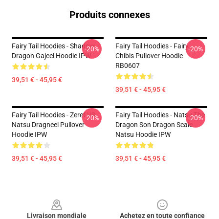
Produits connexes
Fairy Tail Hoodies - Shadow
Fairy Tail Hoodies - Fairy
-20%
-20%
Dragon Gajeel Hoodie IPW
Chibis Pullover Hoodie
RB0607
39,51 € - 45,95 €
39,51 € - 45,95 €
Fairy Tail Hoodies - Zeref VS
Fairy Tail Hoodies - Natsu The
-20%
-20%
Natsu Dragneel Pullover
Dragon Son Dragon Scale
Hoodie IPW
Natsu Hoodie IPW
39,51 € - 45,95 €
39,51 € - 45,95 €
Footer
Livraison mondiale
Achetez en toute confiance