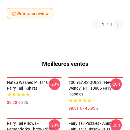
Write your review
1
/
1
Meilleures ventes
Natsu Washed PTTT1005
100 YEARS QUEST “New
-20%
-20%
Fairy Tail T-Shirts
Wendy” PTTT0805 Fairy Tail
Hoodies
32,20 €
$35
39,51 € - 45,95 €
Fairy Tail Pillows -
Fairy Tail Puzzles - Anime
-20%
-20%
Fernandorks Throw Pillow
Fairy Taila Jigsaw Puzzle