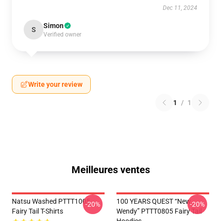
Dec 11, 2024
Simon
S
Verified owner
Write your review
1
/
1
Meilleures ventes
Natsu Washed PTTT1005
100 YEARS QUEST “New
-20%
-20%
Fairy Tail T-Shirts
Wendy” PTTT0805 Fairy Tail