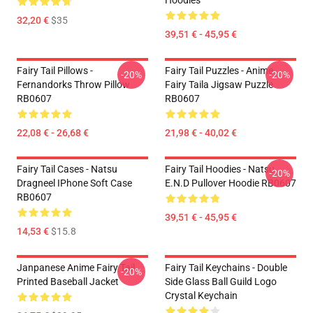
Hoodies
32,20 €
$35
39,51 € - 45,95 €
Fairy Tail Pillows -
Fairy Tail Puzzles - Anime
-20%
-20%
Fernandorks Throw Pillow
Fairy Taila Jigsaw Puzzle
RB0607
RB0607
22,08 € - 26,68 €
21,98 € - 40,02 €
Fairy Tail Cases - Natsu
Fairy Tail Hoodies - Natsu
-20%
Dragneel IPhone Soft Case
E.N.D Pullover Hoodie RB0607
RB0607
39,51 € - 45,95 €
14,53 €
$15.8
Janpanese Anime Fairy Tail
Fairy Tail Keychains - Double
-20%
Printed Baseball Jacket
Side Glass Ball Guild Logo
Crystal Keychain