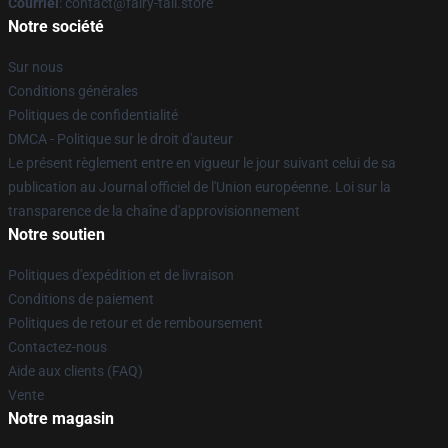
Courriel
: contact@fairy-tail.store
Notre société
Sur nous
Conditions générales
Politiques de confidentialité
DMCA - Politique sur le droit d'auteur
Le présent règlement entre en vigueur le jour suivant celui de sa
publication au Journal officiel de l'Union européenne. Loi sur la
transparence de la chaîne d'approvisionnement
Notre soutien
Politiques d'expédition et de livraison
Conditions de paiement
Politiques de retour et de remboursement
Contactez-nous
Aide aux clients (FAQ)
Vente
Notre magasin