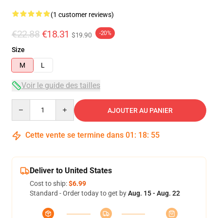
(1 customer reviews)
€22.88
€18.31
-20%
$19.90
Size
M
L
Voir le guide des tailles
Quantity
AJOUTER AU PANIER
Cette vente se termine dans
01
:
18
:
54
Deliver to United States
Cost to ship:
$6.99
Standard - Order today to get by
Aug. 15 - Aug. 22