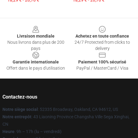
18,29 € - 20,70 €
18,29 € - 20,70 €
Footer
Livraison mondiale
Achetez en toute confiance
Nous livrons dans plus de 200
24/7 Protected from clicks to
pays
delivery
Garantie internationale
Paiement 100% sécurisé
Offert dans le pays d'utilisation
PayPal / MasterCard / Visa
Contactez-nous
Notre siège social
: 52335 Broadway, Oakland, CA 94612, US
Notre entrepôt
: 43 Liaoning Province Changsha Ville Sega Xinghai,
CN
Heure
: 9h – 17h (lu – vendredi)