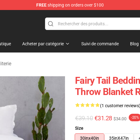
FREE
shipping on orders over $100
tique
Acheter par catégorie
Suivi de commande
Blog
iterie
Fairy Tail Beddi
Throw Blanket 
(1 customer reviews
€39.10
€31.28
-20%
$34.00
Size
30inx40in
35inX47in