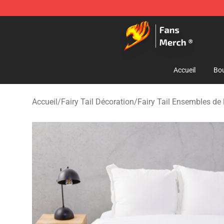
Fairy Tail Store - Official Fairy Tail Merchandise Shop
Accueil
Bou
Accueil
/
Fairy Tail Décoration
/
Fairy Tail Ensembles de l