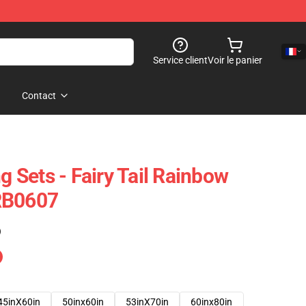
Service client
Voir le panier
Contact
ng Sets - Fairy Tail Rainbow
RB0607
)
45inX60in
50inx60in
53inX70in
60inx80in