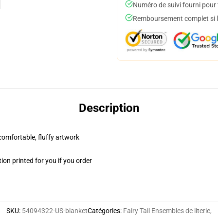
Numéro de suivi fourni pour t
Remboursement complet si le
Description
 comfortable, fluffy artwork
on printed for you if you order
SKU
:
54094322-US-blanket
Catégories
:
Fairy Tail Ensembles de literie
,