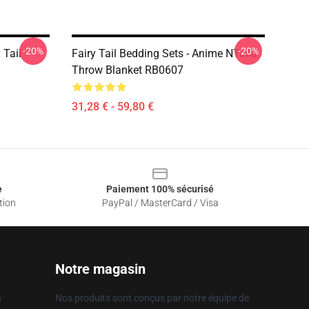
-20%
-20%
 Tail
Fairy Tail Bedding Sets - Anime NTaila
Throw Blanket RB0607
31,28 € - 59,80 €
e
Paiement 100% sécurisé
tion
PayPal / MasterCard / Visa
Notre magasin
n
Nos produits sont conçus par notre équipe de