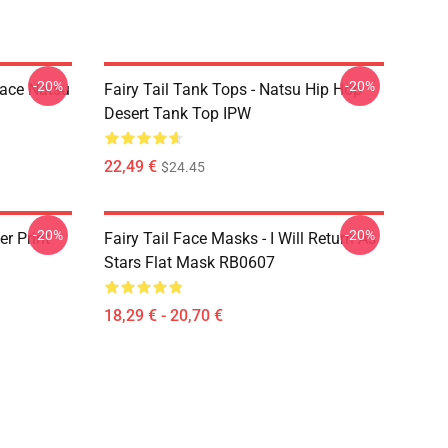
-20%
-20%
Face Natsu
Fairy Tail Tank Tops - Natsu Hip Hop
Desert Tank Top IPW
22,49 €
$24.45
-20%
-20%
er Print
Fairy Tail Face Masks - I Will Return As
Stars Flat Mask RB0607
18,29 € - 20,70 €