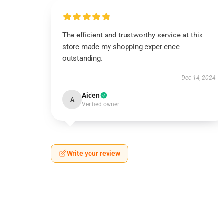
The efficient and trustworthy service at this
store made my shopping experience
outstanding.
Dec 14, 2024
Aiden
A
Verified owner
Write your review