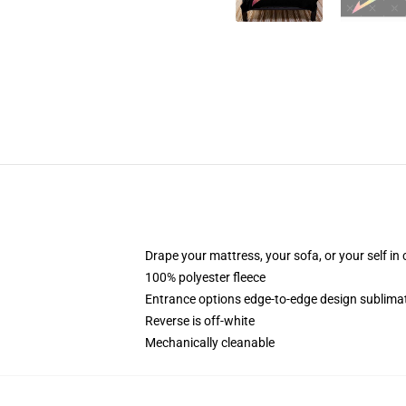
Drape your mattress, your sofa, or your self in
100% polyester fleece
Entrance options edge-to-edge design sublimati
Reverse is off-white
Mechanically cleanable