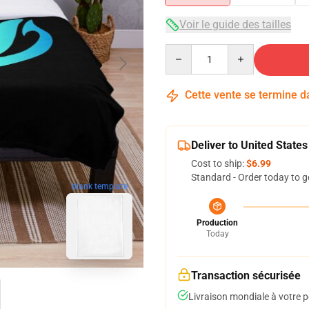
Voir le guide des tailles
Quantity
Cette vente se termine 
Deliver to United States
Cost to ship:
$6.99
Standard - Order today to g
blank template
Production
Today
Transaction sécurisée
Livraison mondiale à votre p