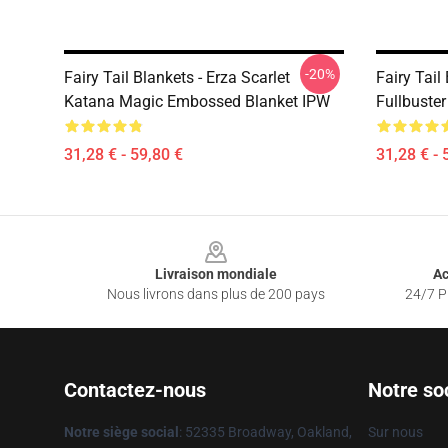
-20%
Fairy Tail Blankets - Erza Scarlet
Fairy Tail
Katana Magic Embossed Blanket IPW
Fullbuste
31,28 € - 59,80 €
31,28 € - 
Footer
Livraison mondiale
Ac
Nous livrons dans plus de 200 pays
24/7 Pr
Contactez-nous
Notre so
Notre siège social
: 52335 Broadway, Oakland,
Sur nous