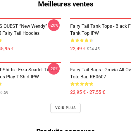
Meilleures ventes
-20%
S QUEST “New Wendy”
Fairy Tail Tank Tops - Black 
Fairy Tail Hoodies
Tank Top IPW
45,95 €
22,49 €
$24.45
-20%
T-Shirts - Erza Scarlet Titania
Fairy Tail Bags - Gruvia All Ov
ds Play T-Shirt IPW
Tote Bag RB0607
22,95 € - 27,55 €
6.59
VOIR PLUS