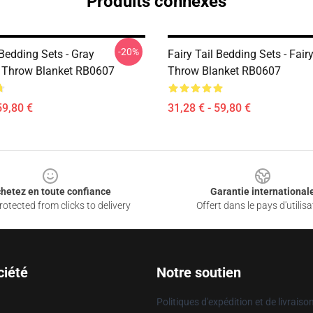
Produits connexes
-20%
 Bedding Sets - Gray
Fairy Tail Bedding Sets - Fairy
r Throw Blanket RB0607
Throw Blanket RB0607
59,80 €
31,28 € - 59,80 €
hetez en toute confiance
Garantie international
otected from clicks to delivery
Offert dans le pays d'utilisa
ciété
Notre soutien
Politiques d'expédition et de livraiso