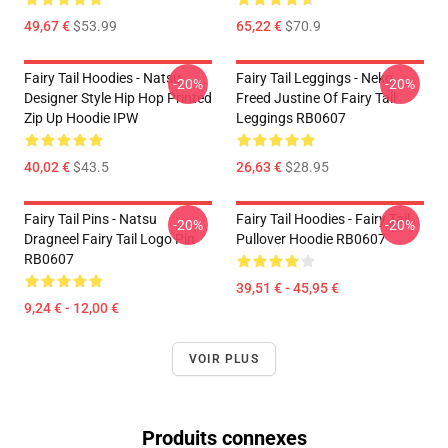
49,67 €
$53.99
65,22 €
$70.9
Fairy Tail Hoodies - Natsu
Fairy Tail Leggings - Neko
-20%
-20%
Designer Style Hip Hop Printed
Freed Justine Of Fairy Tail
Zip Up Hoodie IPW
Leggings RB0607
40,02 €
$43.5
26,63 €
$28.95
Fairy Tail Pins - Natsu
Fairy Tail Hoodies - Fairy Tail
-20%
-20%
Dragneel Fairy Tail Logo Pin
Pullover Hoodie RB0607
RB0607
39,51 € - 45,95 €
9,24 € - 12,00 €
VOIR PLUS
Produits connexes