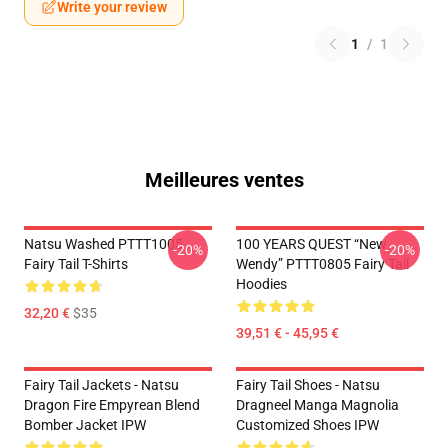
Write your review
1
/
1
Meilleures ventes
Natsu Washed PTTT1005
100 YEARS QUEST “New
-20%
-20%
Fairy Tail T-Shirts
Wendy” PTTT0805 Fairy Tail
Hoodies
32,20 €
$35
39,51 € - 45,95 €
Fairy Tail Jackets - Natsu
Fairy Tail Shoes - Natsu
Dragon Fire Empyrean Blend
Dragneel Manga Magnolia
Bomber Jacket IPW
Customized Shoes IPW