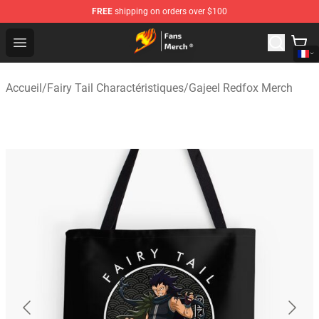
FREE
shipping on orders over $100
Fairy Tail Store - Official Fairy Tail Merchandise Shop
Open menu
Accueil
/
Fairy Tail Charactéristiques
/
Gajeel Redfox Merch