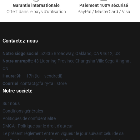
Garantie internationale
Paiement 100% sécurisé
Offert dans le pays d'utilisation
PayPal / MasterCard / Visa
Contactez-nous
Notre siège social
: 52335 Broadway, Oakland, CA 94612, US
Notre entrepôt
: 43 Liaoning Province Changsha Ville Sega Xinghai,
CN
Heure
: 9h – 17h (lu – vendredi)
Courriel
: contact@fairy-tail.store
Notre société
Sur nous
Conditions générales
Politiques de confidentialité
DMCA - Politique sur le droit d'auteur
Le présent règlement entre en vigueur le jour suivant celui de sa