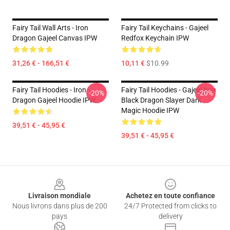
Fairy Tail Wall Arts - Iron
Fairy Tail Keychains - Gajeel
Dragon Gajeel Canvas IPW
Redfox Keychain IPW
31,26 € - 166,51 €
10,11 €
$10.99
Fairy Tail Hoodies - Iron
Fairy Tail Hoodies - Gajeel Iron
-20%
-20%
Dragon Gajeel Hoodie IPW
Black Dragon Slayer Dark
Magic Hoodie IPW
39,51 € - 45,95 €
39,51 € - 45,95 €
Footer
Livraison mondiale
Achetez en toute confiance
Nous livrons dans plus de 200
24/7 Protected from clicks to
pays
delivery