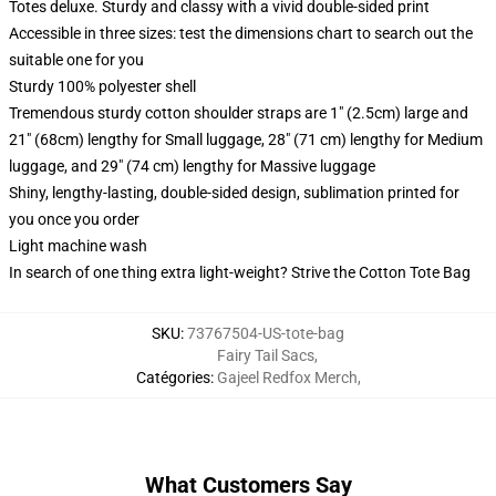
Totes deluxe. Sturdy and classy with a vivid double-sided print
Accessible in three sizes: test the dimensions chart to search out the
suitable one for you
Sturdy 100% polyester shell
Tremendous sturdy cotton shoulder straps are 1" (2.5cm) large and
21" (68cm) lengthy for Small luggage, 28" (71 cm) lengthy for Medium
luggage, and 29" (74 cm) lengthy for Massive luggage
Shiny, lengthy-lasting, double-sided design, sublimation printed for
you once you order
Light machine wash
In search of one thing extra light-weight? Strive the Cotton Tote Bag
SKU
:
73767504-US-tote-bag
Fairy Tail Sacs
,
Catégories
:
Gajeel Redfox Merch
,
What Customers Say