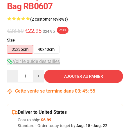
Bag RB0607
(2 customer reviews)
€28.69
€22.95
-20%
$24.95
Size
35x35cm
40x40cm
Voir le guide des tailles
Quantity
AJOUTER AU PANIER
Cette vente se termine dans
03
:
45
:
54
Deliver to United States
Cost to ship:
$6.99
Standard - Order today to get by
Aug. 15 - Aug. 22