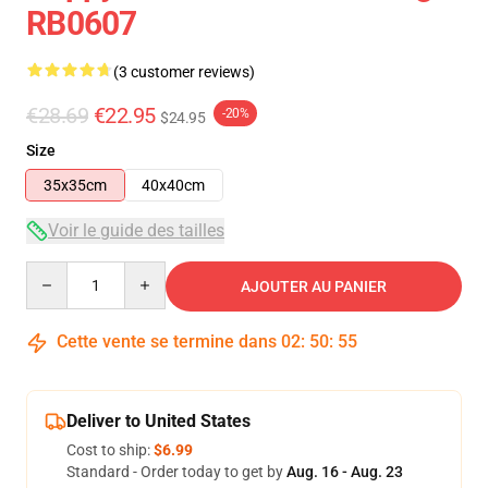
RB0607
(3 customer reviews)
€28.69
€22.95
-20%
$24.95
Size
35x35cm
40x40cm
Voir le guide des tailles
Quantity
AJOUTER AU PANIER
Cette vente se termine dans
02
:
50
:
54
Deliver to United States
Cost to ship:
$6.99
Standard - Order today to get by
Aug. 16 - Aug. 23