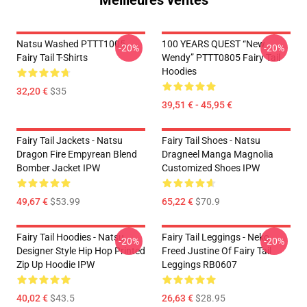
Meilleures ventes
Natsu Washed PTTT1005
100 YEARS QUEST “New
-20%
-20%
Fairy Tail T-Shirts
Wendy” PTTT0805 Fairy Tail
Hoodies
32,20 €
$35
39,51 € - 45,95 €
Fairy Tail Jackets - Natsu
Fairy Tail Shoes - Natsu
Dragon Fire Empyrean Blend
Dragneel Manga Magnolia
Bomber Jacket IPW
Customized Shoes IPW
49,67 €
$53.99
65,22 €
$70.9
Fairy Tail Hoodies - Natsu
Fairy Tail Leggings - Neko
-20%
-20%
Designer Style Hip Hop Printed
Freed Justine Of Fairy Tail
Zip Up Hoodie IPW
Leggings RB0607
40,02 €
$43.5
26,63 €
$28.95