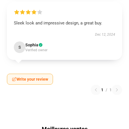
Sleek look and impressive design, a great buy.
Dec 12, 2024
Sophia
S
Verified owner
Write your review
1
/
1