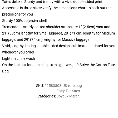
Totes deluxe. Sturdy and trendy with a vivid double-sided print
Accessible in three sizes: verify the dimensions chart to seek out the
precise one for you
Sturdy 100% polyester shell
Tremendous sturdy cotton shoulder straps are 1" (2.5cm) vast and
21" (68cm) lengthy for Small luggage, 28" (71 cm) lengthy for Medium
luggage, and 29" (74 cm) lengthy for Massive luggage
Vivid, lengthy-lasting, double-sided design, sublimation printed for you
whenever you order
Light machine wash
On the lookout for one thing extra light-weight? Strive the Cotton Tote
Bag
SKU
:
22583808-US-tote-bag
Fairy Tail Sacs
,
Catégories
:
Joyeux Merch
,