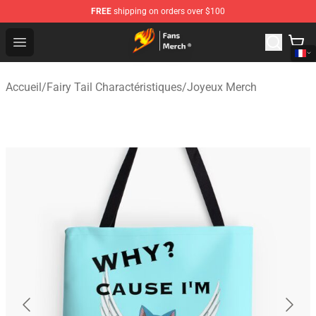
FREE
shipping on orders over $100
Fairy Tail Store - Official Fairy Tail Merchandise Shop
Open menu
Accueil
/
Fairy Tail Charactéristiques
/
Joyeux Merch