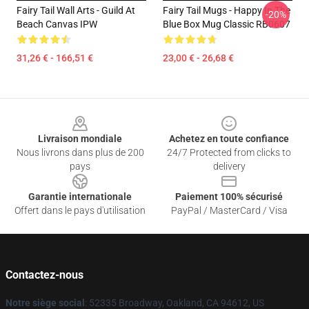
Fairy Tail Wall Arts - Guild At
Fairy Tail Mugs - Happy In The
-20%
Beach Canvas IPW
Blue Box Mug Classic RB0607
31,26 € - 166,51 €
23,00 € - 26,68 €
Footer
Livraison mondiale
Achetez en toute confiance
Nous livrons dans plus de 200
24/7 Protected from clicks to
pays
delivery
Garantie internationale
Paiement 100% sécurisé
Offert dans le pays d'utilisation
PayPal / MasterCard / Visa
Contactez-nous
Notre siège social
: 52335 Broadway, Oakland, CA 94612, US