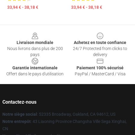
33,94 € - 38,18 €
33,94 € - 38,18 €
Footer
Livraison mondiale
Achetez en toute confiance
Nous livrons dans plus de 200
24/7 Protected from clicks to
pays
delivery
Garantie internationale
Paiement 100% sécurisé
Offert dans le pays d'utilisation
PayPal / MasterCard / Visa
Contactez-nous
Notre siège social
: 52335 Broadway, Oakland, CA 94612, US
Notre entrepôt
: 43 Liaoning Province Changsha Ville Sega Xinghai,
CN