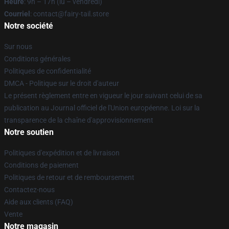
Heure
: 9h – 17h (lu – vendredi)
Courriel
: contact@fairy-tail.store
Notre société
Sur nous
Conditions générales
Politiques de confidentialité
DMCA - Politique sur le droit d'auteur
Le présent règlement entre en vigueur le jour suivant celui de sa
publication au Journal officiel de l'Union européenne. Loi sur la
transparence de la chaîne d'approvisionnement
Notre soutien
Politiques d'expédition et de livraison
Conditions de paiement
Politiques de retour et de remboursement
Contactez-nous
Aide aux clients (FAQ)
Vente
Notre magasin