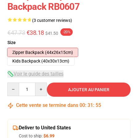
Backpack RB0607
(3 customer reviews)
€47.73
€38.18
-20%
$41.50
Size
Zipper Backpack (44x26x15cm)
Kids Backpack (40x30x13cm)
Voir le guide des tailles
Quantity
AJOUTER AU PANIER
Cette vente se termine dans
00
:
31
:
54
Deliver to United States
Cost to ship:
$6.99