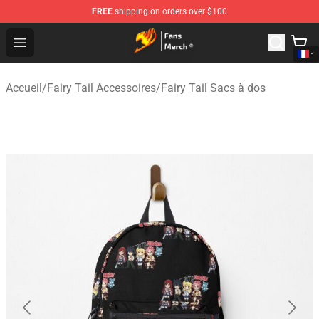
FREE
shipping on orders over $100
Fairy Tail Store - Official Fairy Tail Merchandise Shop
Open menu
Accueil
/
Fairy Tail Accessoires
/
Fairy Tail Sacs à dos