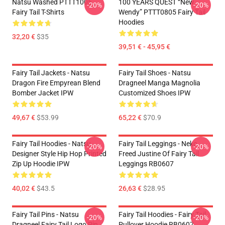
Natsu Washed PTTT1005
100 YEARS QUEST “New
-20%
-20%
Fairy Tail T-Shirts
Wendy” PTTT0805 Fairy Tail
Hoodies
32,20 €
$35
39,51 € - 45,95 €
Fairy Tail Jackets - Natsu
Fairy Tail Shoes - Natsu
Dragon Fire Empyrean Blend
Dragneel Manga Magnolia
Bomber Jacket IPW
Customized Shoes IPW
49,67 €
$53.99
65,22 €
$70.9
Fairy Tail Hoodies - Natsu
Fairy Tail Leggings - Neko
-20%
-20%
Designer Style Hip Hop Printed
Freed Justine Of Fairy Tail
Zip Up Hoodie IPW
Leggings RB0607
40,02 €
$43.5
26,63 €
$28.95
Fairy Tail Pins - Natsu
Fairy Tail Hoodies - Fairy Tail
-20%
-20%
Dragneel Fairy Tail Logo Pin
Pullover Hoodie RB0607