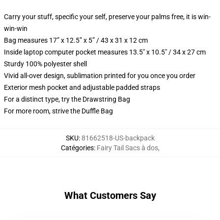
Carry your stuff, specific your self, preserve your palms free, it is win-
win-win
Bag measures 17” x 12.5” x 5” / 43 x 31 x 12 cm
Inside laptop computer pocket measures 13.5" x 10.5" / 34 x 27 cm
Sturdy 100% polyester shell
Vivid all-over design, sublimation printed for you once you order
Exterior mesh pocket and adjustable padded straps
For a distinct type, try the Drawstring Bag
For more room, strive the Duffle Bag
SKU
:
81662518-US-backpack
Catégories
:
Fairy Tail Sacs à dos
,
What Customers Say