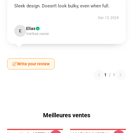
Sleek design. Doesn’t look bulky, even when full.
Dec 15, 2024
Elias
E
Verified owner
Write your review
1
/
1
Meilleures ventes