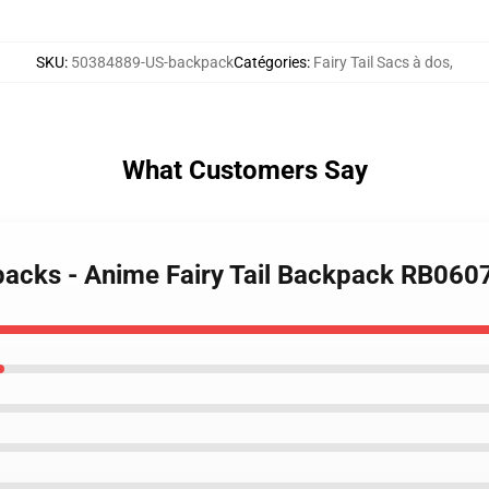
SKU
:
50384889-US-backpack
Catégories
:
Fairy Tail Sacs à dos
,
What Customers Say
kpacks - Anime Fairy Tail Backpack RB060