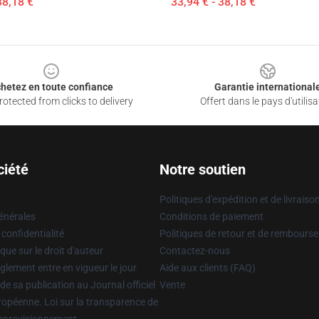
38,18 €
33,94 € - 38,18 €
hetez en toute confiance
Garantie international
otected from clicks to delivery
Offert dans le pays d'utilisa
ciété
Notre soutien
Politiques d'expédition et de livraiso
énérales
Conditions de paiement
 confidentialité
Politiques de retour et de rembours
que sur le droit d'auteur
Contactez-nous
glement entre en vigueur le jour
Aide aux clients (FAQ)
 de sa publication au Journal officiel
Vente
uropéenne. Loi sur la transparence de