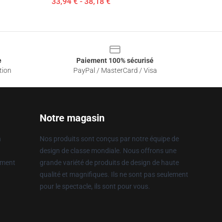
33,94 € - 38,18 €
e
Paiement 100% sécurisé
tion
PayPal / MasterCard / Visa
Notre magasin
n
Nos produits sont conçus par notre équipe de
design de classe mondiale. Nous offrons une
ement
grande variété de produits de design de haute
qualité et magnifiques. Ils ne sont pas seulement
pour le spectacle, ils sont pour vous.