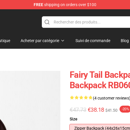
FREE
shipping on orders over $100
tique
Acheter par catégorie
Suivi de commande
Blog
Fairy Tail Backp
Backpack RB06
(4 customer reviews
€47.73
€38.18
-20%
$41.50
Size
Zipper Backpack (44x26x15cm