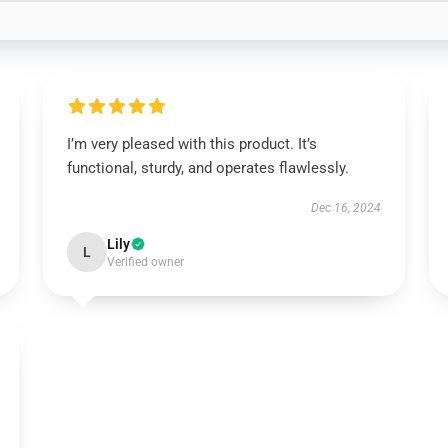
I’m very pleased with this product. It’s
functional, sturdy, and operates flawlessly.
Dec 16, 2024
Lily
L
Verified owner