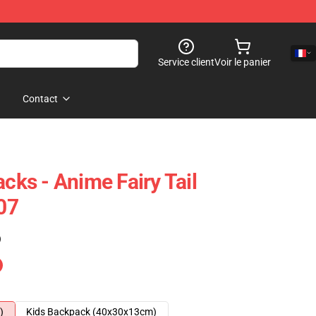
Service client
Voir le panier
Contact
acks - Anime Fairy Tail
07
)
)
Kids Backpack (40x30x13cm)