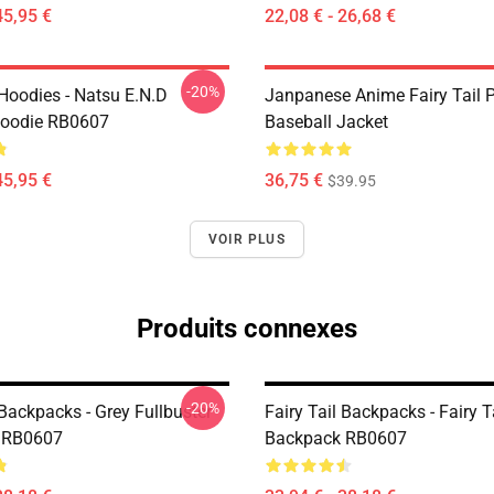
45,95 €
22,08 € - 26,68 €
-20%
 Hoodies - Natsu E.N.D
Janpanese Anime Fairy Tail P
Hoodie RB0607
Baseball Jacket
45,95 €
36,75 €
$39.95
VOIR PLUS
Produits connexes
-20%
 Backpacks - Grey Fullbuster
Fairy Tail Backpacks - Fairy T
 RB0607
Backpack RB0607