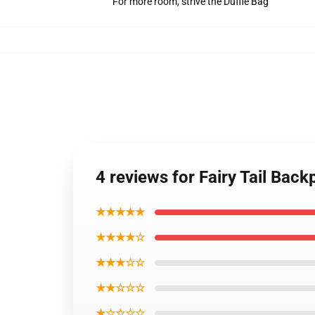
For more room, strive the Duffle Bag
4 reviews for Fairy Tail Bac
★★★★★
★★★★☆
★★★☆☆
★★☆☆☆
★☆☆☆☆