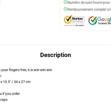
Numéro de suivi fourni pour t
Remboursement complet si le
Description
 your fingers free, it is win-win-win
m
x 10.5" / 34 x 27 cm
u if you order
traps