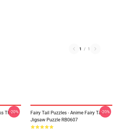
1
/
1
-20%
-20%
rks Throw
Fairy Tail Puzzles - Anime Fairy Taila
Jigsaw Puzzle RB0607