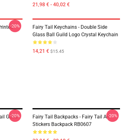
21,98 € - 40,02 €
-20%
rinted
Fairy Tail Keychains - Double Side
Glass Ball Guild Logo Crystal Keychain
14,21 €
$15.45
-20%
-20%
ail Guild
Fairy Tail Backpacks - Fairy Tail Art
Stickers Backpack RB0607