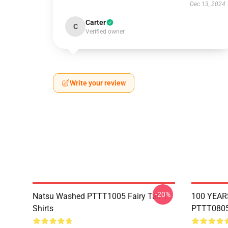
Dec 13, 2024
Carter
C
Verified owner
Write your review
-20%
Natsu Washed PTTT1005 Fairy Tail T-
100 YEAR
Shirts
PTTT0805 