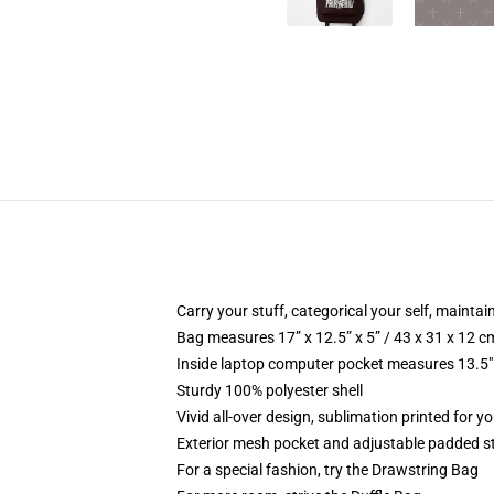
Carry your stuff, categorical your self, maintain
Bag measures 17” x 12.5” x 5” / 43 x 31 x 12 c
Inside laptop computer pocket measures 13.5" 
Sturdy 100% polyester shell
Vivid all-over design, sublimation printed for yo
Exterior mesh pocket and adjustable padded s
For a special fashion, try the Drawstring Bag