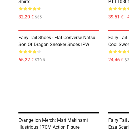
Shirts
PTTT0805 
32,20 €
39,51 € - 
$35
Fairy Tail Shoes - Flat Converse Natsu
Fairy Tail 
Son Of Dragon Sneaker Shoes IPW
Cool Swor
65,22 €
24,46 €
$70.9
$2
Evangelion Merch: Mari Makinami
Fairy Tail
Illustrious 17CM Action Figure
Erza Scar