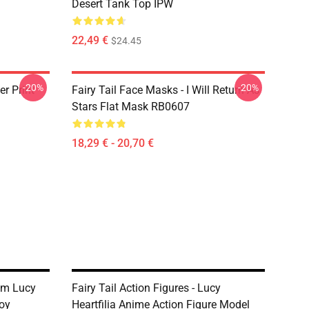
Desert Tank Top IPW
22,49 €
$24.45
-20%
-20%
er Print
Fairy Tail Face Masks - I Will Return As
Stars Flat Mask RB0607
18,29 € - 20,70 €
4cm Lucy
Fairy Tail Action Figures - Lucy
Toy
Heartfilia Anime Action Figure Model