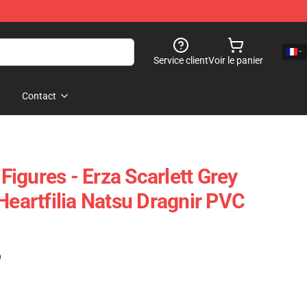
Service client
Voir le panier
Contact
 Figures - Erza Scarlett Grey
Heartfilia Natsu Dragnir PVC
)