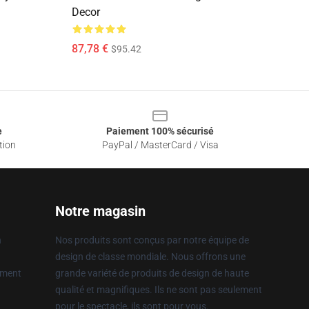
Decor
87,78 €
$95.42
e
Paiement 100% sécurisé
tion
PayPal / MasterCard / Visa
Notre magasin
n
Nos produits sont conçus par notre équipe de
design de classe mondiale. Nous offrons une
ement
grande variété de produits de design de haute
qualité et magnifiques. Ils ne sont pas seulement
pour le spectacle, ils sont pour vous.