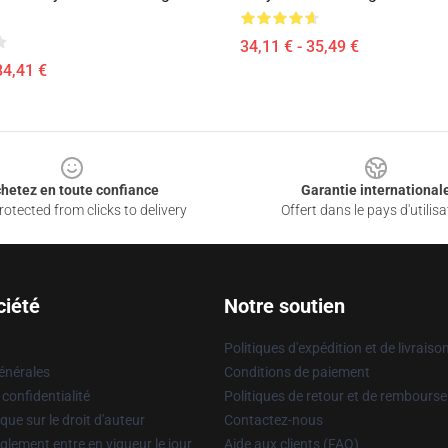
34,11 € - 35,49 €
84,41 €
hetez en toute confiance
Garantie international
otected from clicks to delivery
Offert dans le pays d'utilisa
ciété
Notre soutien
Politiques d'expédition et de livraiso
énérales
Conditions de paiement
 confidentialité
Politiques de retour et de rembours
que sur le droit d'auteur
Contactez-nous
glement entre en vigueur le jour
Aide aux clients (FAQ)