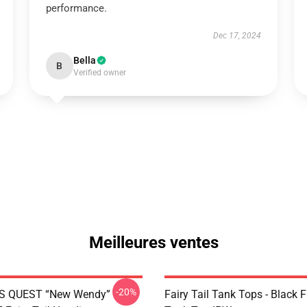
performance.
Dec 17, 2024
Bella
B
Verified owner
Meilleures ventes
-20%
S QUEST “New Wendy”
Fairy Tail Tank Tops - Black 