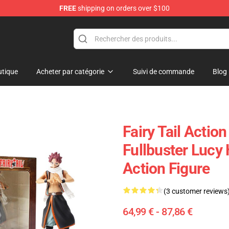
FREE
shipping on orders over $100
tique
Acheter par catégorie
Suivi de commande
Blog
Fairy Tail Action
Fullbuster Lucy 
Action Figure
(3 customer reviews
64,99 € - 87,86 €