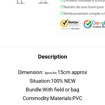
Livraison mondiale à votre p
Numéro de suivi fourni pour t
Remboursement complet si le
Description
Dimension:
15cm approx
4pcs/lot
Situation:
100% NEW
Bundle:
With field or bag
Commodity Materials:
PVC