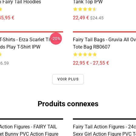
Fairy Tail Hoodies
Tank Top IPW
45,95 €
22,49 €
$24.45
-20%
T-Shirts - Erza Scarlet Titania
Fairy Tail Bags - Gruvia All Ov
ds Play T-Shirt IPW
Tote Bag RB0607
22,95 € - 27,55 €
6.59
VOIR PLUS
Produits connexes
 Action Figures - FAIRY TAIL
Fairy Tail Action Figures - 2
let Bunny PVC Action Figure
Sexy Girl Action Figure PVC 