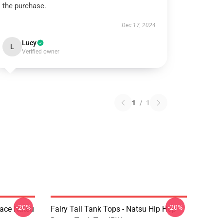
the purchase.
Dec 17, 2024
Lucy
L
Verified owner
1
/
1
-20%
-20%
Face Natsu
Fairy Tail Tank Tops - Natsu Hip Hop