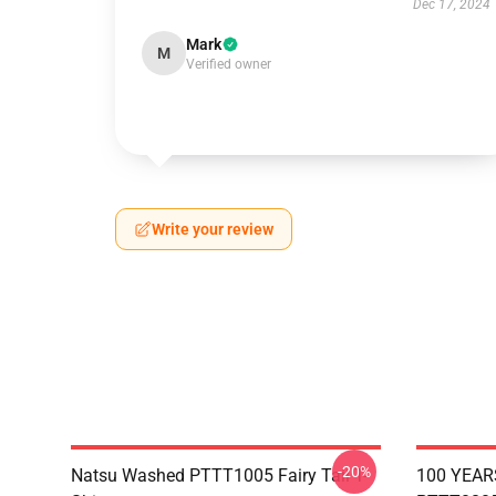
Dec 17, 2024
Mark
M
Verified owner
Write your review
-20%
Natsu Washed PTTT1005 Fairy Tail T-
100 YEAR