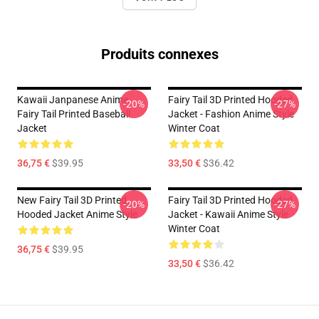
Produits connexes
Kawaii Janpanese Anime
Fairy Tail 3D Printed Hooded
-20%
-27%
Fairy Tail Printed Baseball
Jacket - Fashion Anime Style
Jacket
Winter Coat
36,75 €
$39.95
33,50 €
$36.42
New Fairy Tail 3D Printed
Fairy Tail 3D Printed Hooded
-20%
-27%
Hooded Jacket Anime Style
Jacket - Kawaii Anime Style
Winter Coat
36,75 €
$39.95
33,50 €
$36.42
Footer