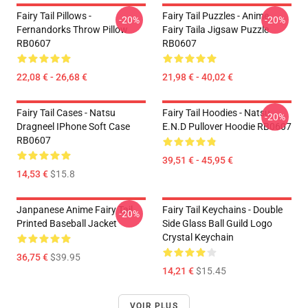
Fairy Tail Pillows -
Fairy Tail Puzzles - Anime
-20%
-20%
Fernandorks Throw Pillow
Fairy Taila Jigsaw Puzzle
RB0607
RB0607
22,08 € - 26,68 €
21,98 € - 40,02 €
Fairy Tail Cases - Natsu
Fairy Tail Hoodies - Natsu
-20%
Dragneel IPhone Soft Case
E.N.D Pullover Hoodie RB0607
RB0607
39,51 € - 45,95 €
14,53 €
$15.8
Janpanese Anime Fairy Tail
Fairy Tail Keychains - Double
-20%
Printed Baseball Jacket
Side Glass Ball Guild Logo
Crystal Keychain
36,75 €
$39.95
14,21 €
$15.45
VOIR PLUS