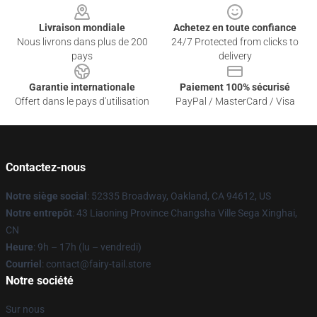
Livraison mondiale
Achetez en toute confiance
Nous livrons dans plus de 200
24/7 Protected from clicks to
pays
delivery
Garantie internationale
Paiement 100% sécurisé
Offert dans le pays d'utilisation
PayPal / MasterCard / Visa
Contactez-nous
Notre siège social
: 52335 Broadway, Oakland, CA 94612, US
Notre entrepôt
: 43 Liaoning Province Changsha Ville Sega Xinghai,
CN
Heure
: 9h – 17h (lu – vendredi)
Courriel
: contact@fairy-tail.store
Notre société
Sur nous