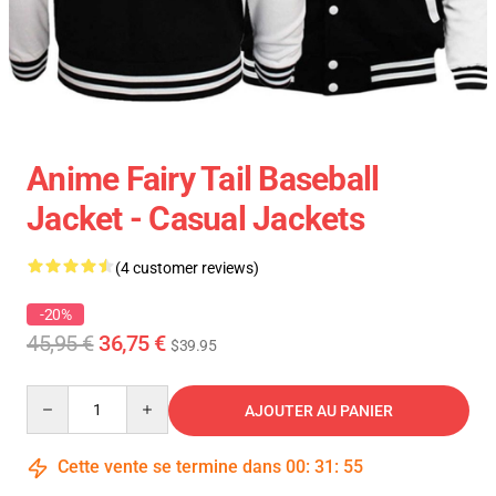
Anime Fairy Tail Baseball
Jacket - Casual Jackets
(4 customer reviews)
-20%
45,95 €
36,75 €
$39.95
Quantity
AJOUTER AU PANIER
Cette vente se termine dans
00
:
31
:
54