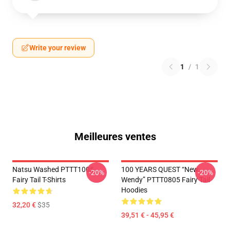
Write your review
1
/
1
Meilleures ventes
Natsu Washed PTTT1005
100 YEARS QUEST “New
-20%
-20%
Fairy Tail T-Shirts
Wendy” PTTT0805 Fairy Tail
Hoodies
32,20 €
$35
39,51 € - 45,95 €