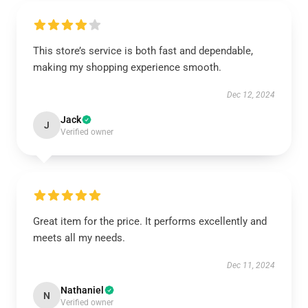
This store’s service is both fast and dependable,
making my shopping experience smooth.
Dec 12, 2024
Jack
J
Verified owner
Great item for the price. It performs excellently and
meets all my needs.
Dec 11, 2024
Nathaniel
N
Verified owner