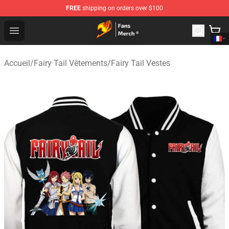
FREE
shipping on orders over $100
Fairy Tail Store - Official Fairy Tail Merchandise Shop
Open menu
Accueil
/
Fairy Tail Vêtements
/
Fairy Tail Vestes