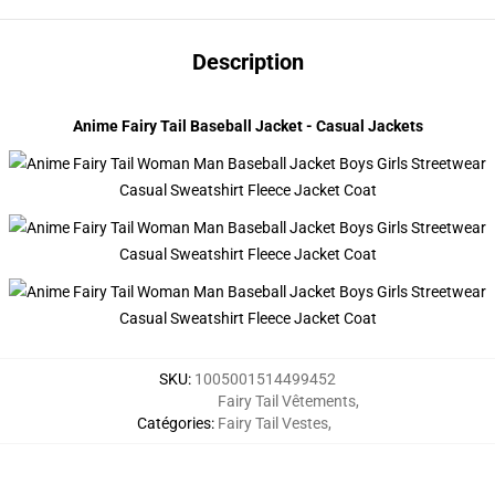
Description
modname=photographs&cols=1&colspace=10&rowspace=10&align=m
Anime Fairy Tail Baseball Jacket - Casual Jackets
SKU
:
1005001514499452
Fairy Tail Vêtements
,
Catégories
:
Fairy Tail Vestes
,