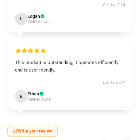
Dec 14, 2024
Logan
L
Verified owner
This product is outstanding; it operates efficiently
and is user-friendly.
Dec 12, 2024
Ethan
E
Verified owner
Write your review