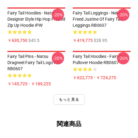
Fairy Tail Hoodies - Natsu
Fairy Tail Leggings - Neko
-20%
-20%
Designer Style Hip Hop Printed
Freed Justine Of Fairy Tail
Zip Up Hoodie IPW
Leggings RB0607
￥630,750
$43.5
￥419,775
$28.95
Fairy Tail Pins - Natsu
Fairy Tail Hoodies - Fairy Tail
-20%
-20%
Dragneel Fairy Tail Logo Pin
Pullover Hoodie RB0607
RB0607
￥622,775 - ￥724,275
￥145,725 - ￥189,225
もっと見る
関連商品