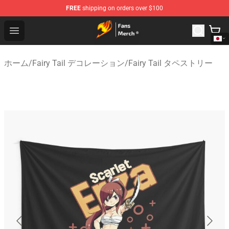
FREE
shipping on orders over $100
Fairy Tail Store - Official Fairy Tail Merchandise Shop
Open menu
ホーム
/
Fairy Tail デコレーション
/
Fairy Tail タペストリー