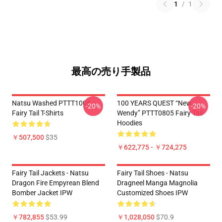
1
/
1
最高の売り手製品
Natsu Washed PTTT1005
100 YEARS QUEST “New
-20%
-20%
Fairy Tail T-Shirts
Wendy” PTTT0805 Fairy Tail
Hoodies
￥507,500
$35
￥622,775 - ￥724,275
Fairy Tail Jackets - Natsu
Fairy Tail Shoes - Natsu
Dragon Fire Empyrean Blend
Dragneel Manga Magnolia
Bomber Jacket IPW
Customized Shoes IPW
￥782,855
$53.99
￥1,028,050
$70.9