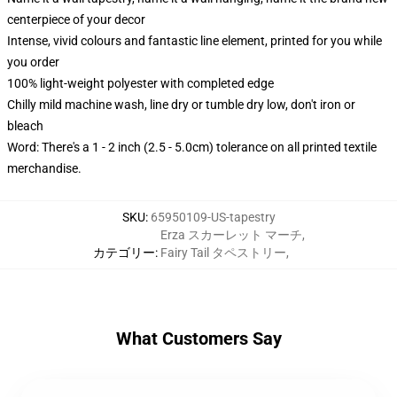
centerpiece of your decor
Intense, vivid colours and fantastic line element, printed for you while
you order
100% light-weight polyester with completed edge
Chilly mild machine wash, line dry or tumble dry low, don't iron or
bleach
Word: There's a 1 - 2 inch (2.5 - 5.0cm) tolerance on all printed textile
merchandise.
SKU
:
65950109-US-tapestry
Erza スカーレット マーチ
,
カテゴリー
:
Fairy Tail タペストリー
,
What Customers Say