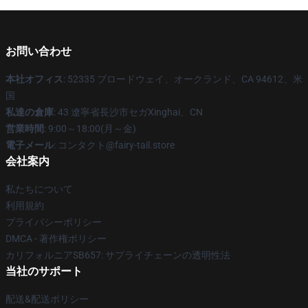
お問い合わせ
本社オフィス
: 52335 ブロードウェイ、オークランド、CA 94612、米
国
私達の倉庫
: 43 遼寧省長沙市セガXinghai、CN
営業時間
: 9:00～18:00(月～金)
電子メール
: コンタクト@fairy-tail.store
会社案内
私たちについて
利用規約
プライバシーポリシー
DMCA - 著作権ポリシー
カリフォルニアSB657: サプライチェーンの透明性法
当社のサポート
配送&配送ポリシー