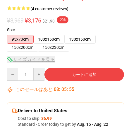
(4 customer reviews)
¥3,969
¥3,176
-20%
$21.90
Size
95x73cm
100x150cm
130x150cm
150x200cm
150x230cm
サイズガイドを見る
Quantity
カートに追加
このセールはあと
03
:
05
:
54
Deliver to United States
Cost to ship:
$6.99
Standard - Order today to get by
Aug. 15 - Aug. 22