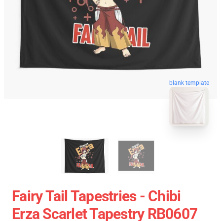
blank template
Fairy Tail Tapestries - Chibi
Erza Scarlet Tapestry RB0607