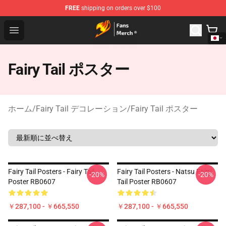
FREE
shipping on orders over $100
Fairy Tail Store - Official Fairy Tail Merchandise Shop
Open menu
Fairy Tail ポスター
ホーム
/
Fairy Tail デコレーション
/
Fairy Tail ポスター
Fairy Tail Posters - Fairy Tail
Fairy Tail Posters - Natsu Fairy
-20%
-20%
Poster RB0607
Tail Poster RB0607
￥287,100 - ￥665,550
￥287,100 - ￥665,550