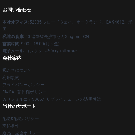
お問い合わせ
本社オフィス
: 52335 ブロードウェイ、オークランド、CA 94612、米
国
私達の倉庫
: 43 遼寧省長沙市セガXinghai、CN
営業時間
: 9:00～18:00(月～金)
電子メール
: コンタクト@fairy-tail.store
会社案内
私たちについて
利用規約
プライバシーポリシー
DMCA - 著作権ポリシー
カリフォルニアSB657: サプライチェーンの透明性法
当社のサポート
配送&配送ポリシー
支払条件
返品・返金ポリシー