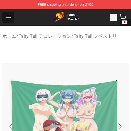
FREE
shipping on orders over $100
Fairy Tail Store - Official Fairy Tail Merchandise Shop
Open menu
ホーム
/
Fairy Tail デコレーション
/
Fairy Tail タペストリー