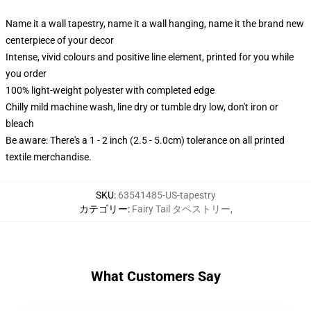
Name it a wall tapestry, name it a wall hanging, name it the brand new
centerpiece of your decor
Intense, vivid colours and positive line element, printed for you while
you order
100% light-weight polyester with completed edge
Chilly mild machine wash, line dry or tumble dry low, don't iron or
bleach
Be aware: There's a 1 - 2 inch (2.5 - 5.0cm) tolerance on all printed
textile merchandise.
SKU
:
63541485-US-tapestry
カテゴリー
:
Fairy Tail タペストリー
,
What Customers Say