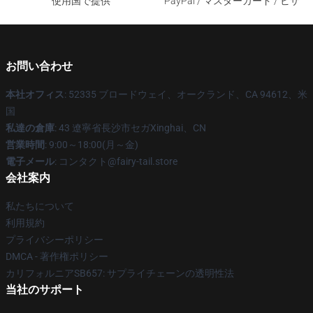
使用国で提供
PayPal / マスターカード / ビザ
お問い合わせ
本社オフィス
: 52335 ブロードウェイ、オークランド、CA 94612、米
国
私達の倉庫
: 43 遼寧省長沙市セガXinghai、CN
営業時間
: 9:00～18:00(月～金)
電子メール
: コンタクト@fairy-tail.store
会社案内
私たちについて
利用規約
プライバシーポリシー
DMCA - 著作権ポリシー
カリフォルニアSB657: サプライチェーンの透明性法
当社のサポート