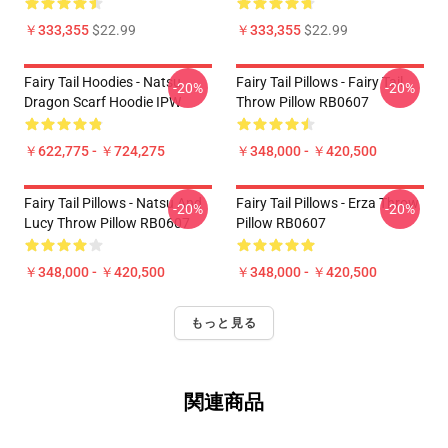
￥333,355
$22.99
￥333,355
$22.99
Fairy Tail Hoodies - Natsu
Fairy Tail Pillows - Fairy Tail
-20%
-20%
Dragon Scarf Hoodie IPW
Throw Pillow RB0607
￥622,775 - ￥724,275
￥348,000 - ￥420,500
Fairy Tail Pillows - Natsu And
Fairy Tail Pillows - Erza Throw
-20%
-20%
Lucy Throw Pillow RB0607
Pillow RB0607
￥348,000 - ￥420,500
￥348,000 - ￥420,500
もっと見る
関連商品