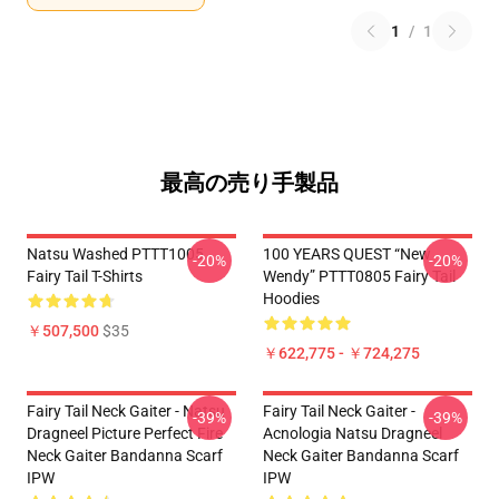
1
/
1
最高の売り手製品
Natsu Washed PTTT1005
100 YEARS QUEST “New
-20%
-20%
Fairy Tail T-Shirts
Wendy” PTTT0805 Fairy Tail
Hoodies
￥507,500
$35
￥622,775 - ￥724,275
Fairy Tail Neck Gaiter - Natsu
Fairy Tail Neck Gaiter -
-39%
-39%
Dragneel Picture Perfect Fire
Acnologia Natsu Dragneel
Neck Gaiter Bandanna Scarf
Neck Gaiter Bandanna Scarf
IPW
IPW