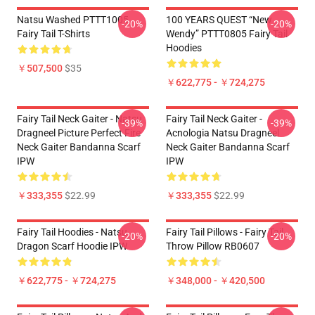
Natsu Washed PTTT1005
100 YEARS QUEST “New
-20%
-20%
Fairy Tail T-Shirts
Wendy” PTTT0805 Fairy Tail
Hoodies
￥507,500
$35
￥622,775 - ￥724,275
Fairy Tail Neck Gaiter - Natsu
Fairy Tail Neck Gaiter -
-39%
-39%
Dragneel Picture Perfect Fire
Acnologia Natsu Dragneel
Neck Gaiter Bandanna Scarf
Neck Gaiter Bandanna Scarf
IPW
IPW
￥333,355
$22.99
￥333,355
$22.99
Fairy Tail Hoodies - Natsu
Fairy Tail Pillows - Fairy Tail
-20%
-20%
Dragon Scarf Hoodie IPW
Throw Pillow RB0607
￥622,775 - ￥724,275
￥348,000 - ￥420,500