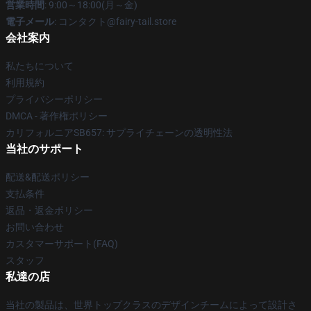
営業時間
: 9:00～18:00(月～金)
電子メール
: コンタクト@fairy-tail.store
会社案内
私たちについて
利用規約
プライバシーポリシー
DMCA - 著作権ポリシー
カリフォルニアSB657: サプライチェーンの透明性法
当社のサポート
配送&配送ポリシー
支払条件
返品・返金ポリシー
お問い合わせ
カスタマーサポート(FAQ)
スタッフ
私達の店
当社の製品は、世界トップクラスのデザインチームによって設計さ