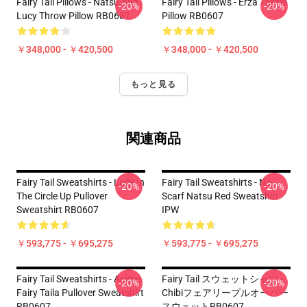
Fairy Tail Pillows - Natsu And
Fairy Tail Pillows - Erza Throw
-20%
-20%
Lucy Throw Pillow RB0607
Pillow RB0607
￥348,000 - ￥420,500
￥348,000 - ￥420,500
もっと見る
関連商品
Fairy Tail Sweatshirts - Lucy In
Fairy Tail Sweatshirts - No
-20%
-20%
The Circle Up Pullover
Scarf Natsu Red Sweatshirt
Sweatshirt RB0607
IPW
￥593,775 - ￥695,275
￥593,775 - ￥695,275
Fairy Tail Sweatshirts - Anime
Fairy Tail スウェットシャツ -
-20%
-20%
Fairy Taila Pullover Sweatshirt
Chibiフェアリープルオーバー
RB0607
スウェットRB0607