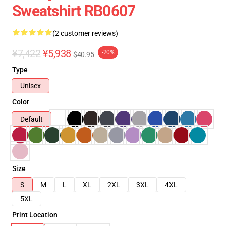
Sweatshirt RB0607
(2 customer reviews)
¥7,422
¥5,938
-20%
$40.95
Type
Unisex
Color
Default
Size
S
M
L
XL
2XL
3XL
4XL
5XL
Print Location