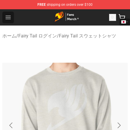
FREE
shipping on orders over $100
Fairy Tail Store - Official Fairy Tail Merchandise Shop
Open menu
ホーム
/
Fairy Tail ログイン
/
Fairy Tail スウェットシャツ