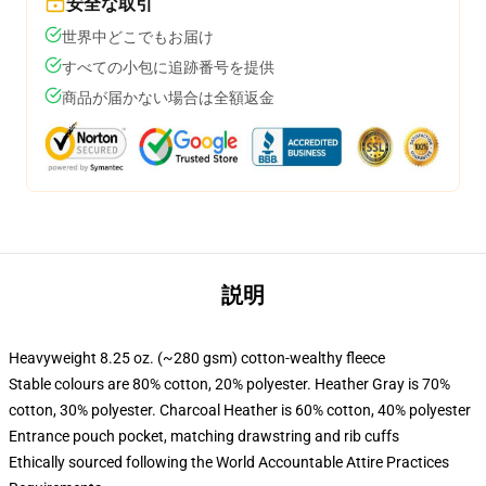
安全な取引
世界中どこでもお届け
すべての小包に追跡番号を提供
商品が届かない場合は全額返金
説明
Heavyweight 8.25 oz. (~280 gsm) cotton-wealthy fleece
Stable colours are 80% cotton, 20% polyester. Heather Gray is 70%
cotton, 30% polyester. Charcoal Heather is 60% cotton, 40% polyester
Entrance pouch pocket, matching drawstring and rib cuffs
Ethically sourced following the World Accountable Attire Practices