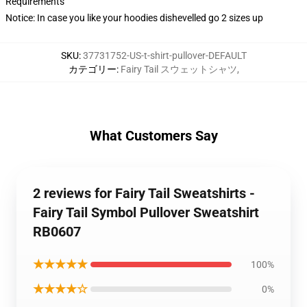
Requirements
Notice: In case you like your hoodies dishevelled go 2 sizes up
SKU
:
37731752-US-t-shirt-pullover-DEFAULT
カテゴリー
:
Fairy Tail スウェットシャツ
,
What Customers Say
2 reviews for Fairy Tail Sweatshirts -
Fairy Tail Symbol Pullover Sweatshirt
RB0607
★★★★★
100%
★★★★☆
0%