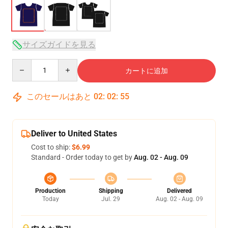
サイズガイドを見る
Quantity
カートに追加
このセールはあと
02
:
02
:
54
Deliver to United States
Cost to ship:
$6.99
Standard - Order today to get by
Aug. 02 - Aug. 09
Production
Shipping
Delivered
Today
Jul. 29
Aug. 02 - Aug. 09