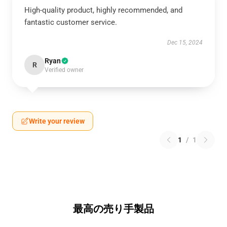
High-quality product, highly recommended, and
fantastic customer service.
Dec 15, 2024
Ryan
R
Verified owner
Write your review
1
/
1
最高の売り手製品