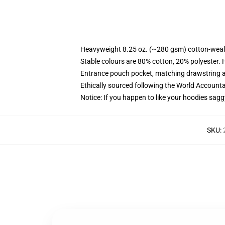
Heavyweight 8.25 oz. (~280 gsm) cotton-weal
Stable colours are 80% cotton, 20% polyester. 
Entrance pouch pocket, matching drawstring a
Ethically sourced following the World Account
Notice: If you happen to like your hoodies sagg
SKU
: