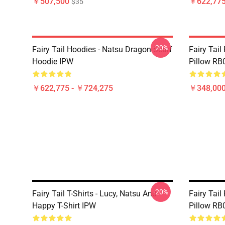
￥507,500
￥622,775
$35
-20%
Fairy Tail Hoodies - Natsu Dragon Scarf
Fairy Tail
Hoodie IPW
Pillow RB
￥622,775 - ￥724,275
￥348,000
-20%
Fairy Tail T-Shirts - Lucy, Natsu And
Fairy Tail
Happy T-Shirt IPW
Pillow RB