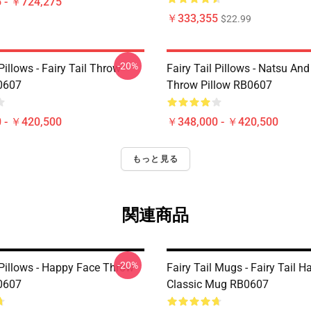
 - ￥724,275
￥333,355
$22.99
-20%
 Pillows - Fairy Tail Throw
Fairy Tail Pillows - Natsu An
0607
Throw Pillow RB0607
 - ￥420,500
￥348,000 - ￥420,500
もっと見る
関連商品
-20%
 Pillows - Happy Face Throw
Fairy Tail Mugs - Fairy Tail 
0607
Classic Mug RB0607