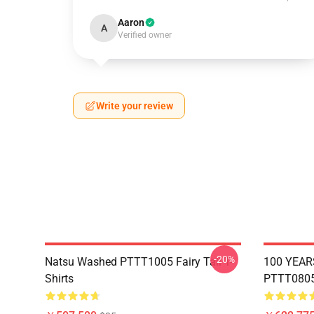
Aaron
A
Verified owner
Write your review
-20%
Natsu Washed PTTT1005 Fairy Tail T-
100 YEAR
Shirts
PTTT0805 