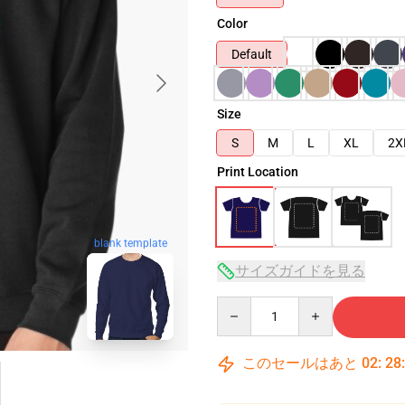
Color
Default
Size
S
M
L
XL
2X
Print Location
blank template
サイズガイドを見る
Quantity
このセールはあと
02
:
28