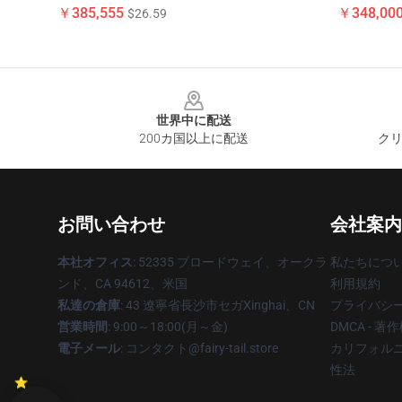
￥385,555
￥348,000
$26.59
Footer
世界中に配送
200カ国以上に配送
クリ
お問い合わせ
会社案内
本社オフィス
: 52335 ブロードウェイ、オークラ
私たちにつ
ンド、CA 94612、米国
利用規約
私達の倉庫
: 43 遼寧省長沙市セガXinghai、CN
プライバシ
営業時間
: 9:00～18:00(月～金)
DMCA - 
電子メール
: コンタクト@fairy-tail.store
カリフォルニ
性法