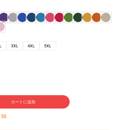
L
3XL
4XL
5XL
カートに追加
:
54