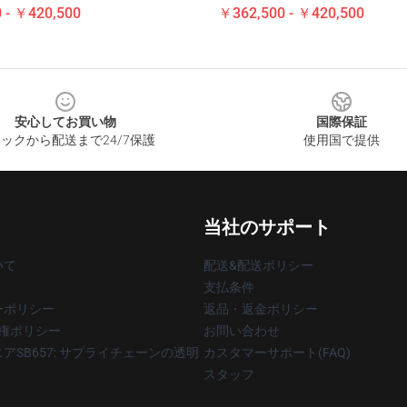
 - ￥420,500
￥362,500 - ￥420,500
安心してお買い物
国際保証
ックから配送まで24/7保護
使用国で提供
当社のサポート
いて
配送&配送ポリシー
支払条件
ーポリシー
返品・返金ポリシー
著作権ポリシー
お問い合わせ
アSB657: サプライチェーンの透明
カスタマーサポート(FAQ)
スタッフ