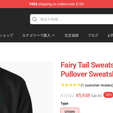
FREE
shipping on orders over $100
ショップ
カテゴリーで購入
注文追跡
ブログ
お
Fairy Tail Sweat
Pullover Sweats
(1 customer reviews
¥7,422
¥5,938
-20%
$40.95
Type
Unisex