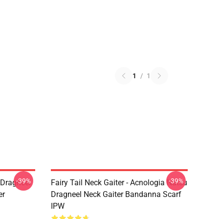
1
/
1
-39%
-39%
u Dragneel
Fairy Tail Neck Gaiter - Acnologia Natsu
er
Dragneel Neck Gaiter Bandanna Scarf
IPW