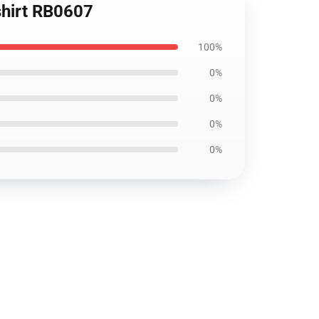
tshirt RB0607
100%
0%
0%
0%
0%