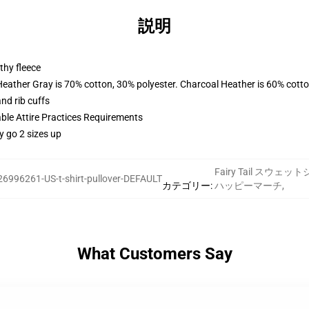
説明
thy fleece
Heather Gray is 70% cotton, 30% polyester. Charcoal Heather is 60% cott
nd rib cuffs
able Attire Practices Requirements
y go 2 sizes up
Fairy Tail スウェッ
26996261-US-t-shirt-pullover-DEFAULT
カテゴリー
:
ハッピーマーチ
,
What Customers Say