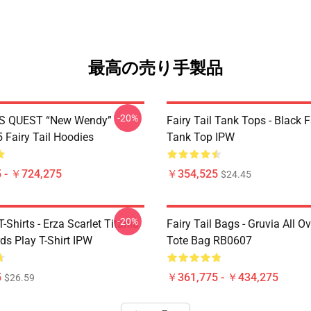
最高の売り手製品
-20%
S QUEST “New Wendy”
Fairy Tail Tank Tops - Black 
Fairy Tail Hoodies
Tank Top IPW
 - ￥724,275
￥354,525
$24.45
-20%
T-Shirts - Erza Scarlet Titania
Fairy Tail Bags - Gruvia All Ov
ds Play T-Shirt IPW
Tote Bag RB0607
5
￥361,775 - ￥434,275
$26.59