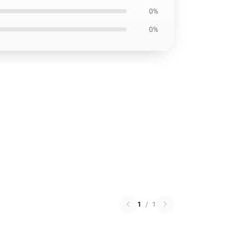
0%
0%
1
/
1