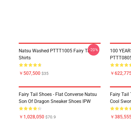
-20%
Natsu Washed PTTT1005 Fairy Tail T-
100 YEAR
Shirts
PTTT0805 
￥507,500
￥622,775
$35
Fairy Tail Shoes - Flat Converse Natsu
Fairy Tail 
Son Of Dragon Sneaker Shoes IPW
Cool Swor
￥1,028,050
￥385,55
$70.9