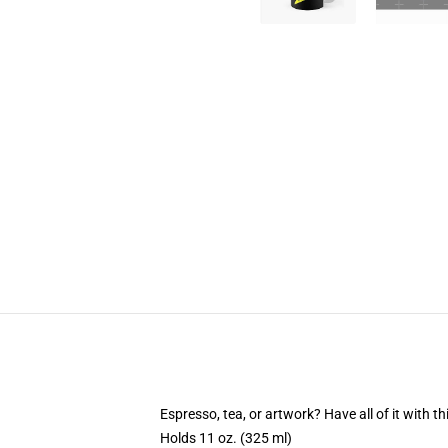
Espresso, tea, or artwork? Have all of it with 
Holds 11 oz. (325 ml)