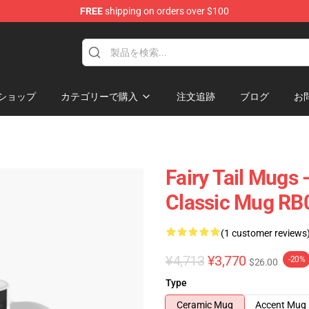
FREE
shipping on orders over $100
ショップ
カテゴリーで購入
注文追跡
ブログ
お
Fairy Tail Mugs -
Classic Mug RB
(1 customer reviews
¥4,713
¥3,770
-20%
$26.00
Type
Ceramic Mug
Accent Mug