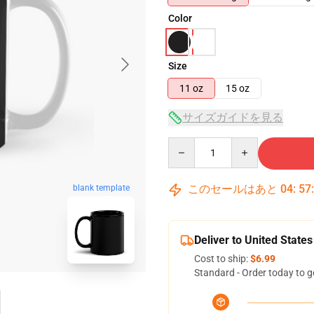
Color
Size
11 oz
15 oz
サイズガイドを見る
Quantity
このセールはあと
04
:
57
blank template
Deliver to United States
Cost to ship:
$6.99
Standard - Order today to g