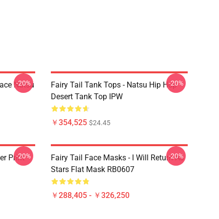
-20%
-20%
Face Natsu
Fairy Tail Tank Tops - Natsu Hip Hop
Desert Tank Top IPW
￥354,525
$24.45
-20%
-20%
er Print
Fairy Tail Face Masks - I Will Return As
Stars Flat Mask RB0607
￥288,405 - ￥326,250