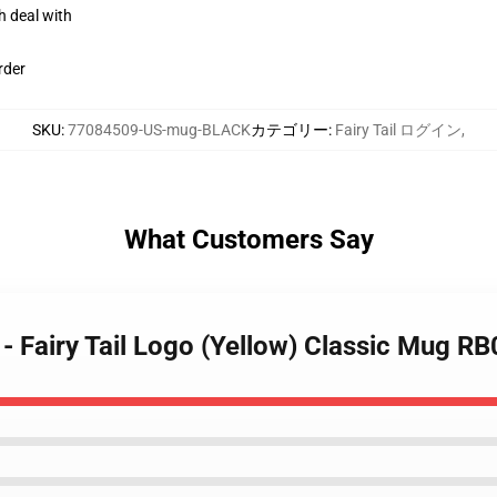
h deal with
rder
SKU
:
77084509-US-mug-BLACK
カテゴリー
:
Fairy Tail ログイン
,
What Customers Say
s - Fairy Tail Logo (Yellow) Classic Mug R