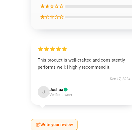
★★☆☆☆
★☆☆☆☆
This product is well-crafted and consistently
performs well; I highly recommend it.
Dec 17, 2024
Joshua
J
Verified owner
Write your review