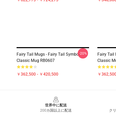
-20%
Fairy Tail Mugs - Fairy Tail Symbol
Fairy Tail
Classic Mug RB0607
Classic 
￥362,500 - ￥420,500
￥362,500
Footer
世界中に配送
200カ国以上に配送
クリ