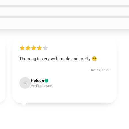
The mug is very well made and pretty 😌
Dec 13, 2024
Holden
H
Verified owner