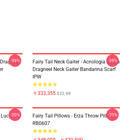
-39%
-39%
u Dragneel
Fairy Tail Neck Gaiter - Acnologia Natsu
er
Dragneel Neck Gaiter Bandanna Scarf
IPW
￥333,355
$22.99
-20%
-20%
d Lucy
Fairy Tail Pillows - Erza Throw Pillow
RB0607
￥348,000 - ￥420,500