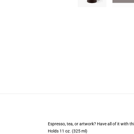
Espresso, tea, or artwork? Have all of it with 
Holds 11 oz. (325 ml)