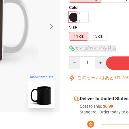
Color
Size
11 oz
15 oz
サイズガイドを見る
Quantity
このセールはあと
01
:
19
blank template
Deliver to United States
Cost to ship:
$6.99
Standard - Order today to g