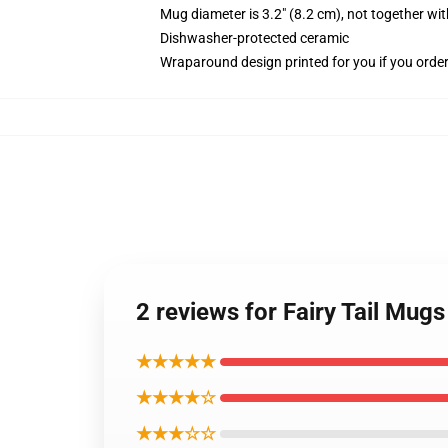
Mug diameter is 3.2" (8.2 cm), not together wit
Dishwasher-protected ceramic
Wraparound design printed for you if you orde
2 reviews for Fairy Tail Mug
★★★★★
★★★★☆
★★★☆☆