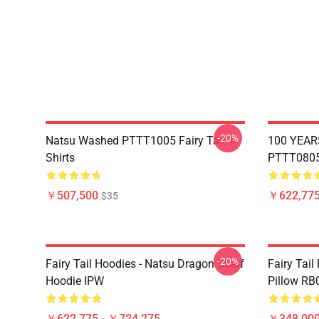
-20%
Natsu Washed PTTT1005 Fairy Tail T-
100 YEAR
Shirts
PTTT0805 
￥507,500
￥622,775
$35
-20%
Fairy Tail Hoodies - Natsu Dragon Scarf
Fairy Tail
Hoodie IPW
Pillow RB
￥622,775 - ￥724,275
￥348,000