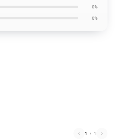
0%
0%
1
/
1