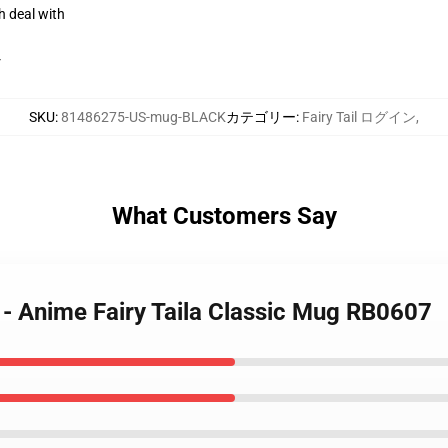
h deal with
r
SKU
:
81486275-US-mug-BLACK
カテゴリー
:
Fairy Tail ログイン
,
What Customers Say
s - Anime Fairy Taila Classic Mug RB0607