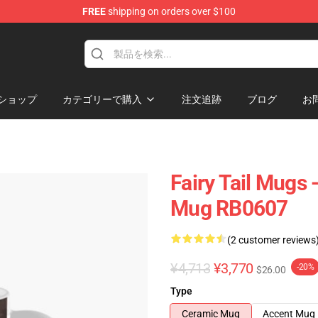
FREE
shipping on orders over $100
ショップ
カテゴリーで購入
注文追跡
ブログ
お
Fairy Tail Mugs 
Mug RB0607
(2 customer reviews
¥4,713
¥3,770
-20%
$26.00
Type
Ceramic Mug
Accent Mug