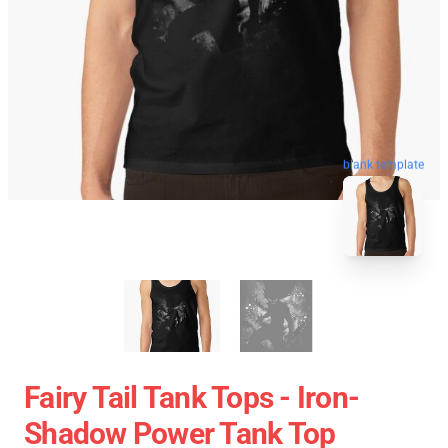
blank template
Fairy Tail Tank Tops - Iron-
Shadow Power Tank Top