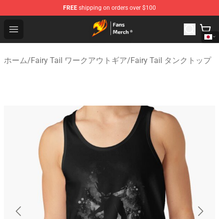
FREE
shipping on orders over $100
Fairy Tail Store - Official Fairy Tail Merchandise Shop
Open menu
ホーム
/
Fairy Tail ワークアウトギア
/
Fairy Tail タンクトップ