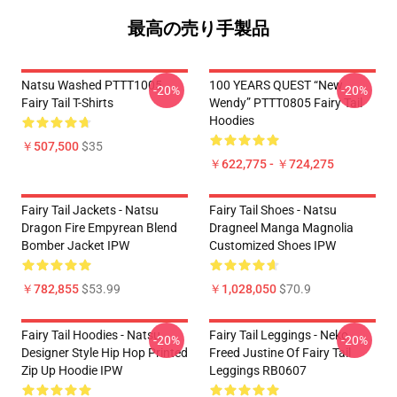
最高の売り手製品
Natsu Washed PTTT1005
100 YEARS QUEST “New
-20%
-20%
Fairy Tail T-Shirts
Wendy” PTTT0805 Fairy Tail
Hoodies
￥507,500
$35
￥622,775 - ￥724,275
Fairy Tail Jackets - Natsu
Fairy Tail Shoes - Natsu
Dragon Fire Empyrean Blend
Dragneel Manga Magnolia
Bomber Jacket IPW
Customized Shoes IPW
￥782,855
$53.99
￥1,028,050
$70.9
Fairy Tail Hoodies - Natsu
Fairy Tail Leggings - Neko
-20%
-20%
Designer Style Hip Hop Printed
Freed Justine Of Fairy Tail
Zip Up Hoodie IPW
Leggings RB0607