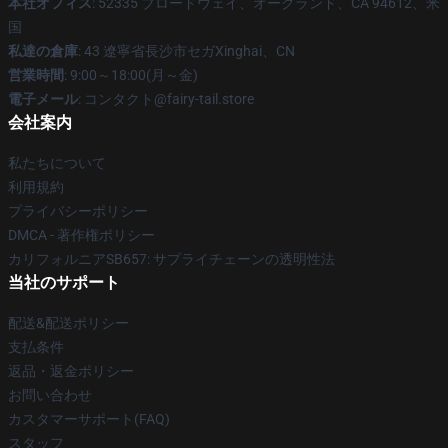
本社オフィス
: 52335 ブロードウェイ、オークランド、CA 94612、米
国
私達の倉庫
: 43 遼寧省長沙市セガXinghai、CN
営業時間
: 9:00～18:00(月～金)
電子メール
: コンタクト@fairy-tail.store
会社案内
私たちについて
利用規約
プライバシーポリシー
DMCA - 著作権ポリシー
カリフォルニアSB657: サプライチェーンの透明性法
当社のサポート
配送&配送ポリシー
支払条件
返品・返金ポリシー
お問い合わせ
カスタマーサポート(FAQ)
スタッフ