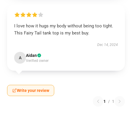
I love how it hugs my body without being too tight.
This Fairy Tail tank top is my best buy.
Dec 14, 2024
Aidan
A
Verified owner
Write your review
1
/
1