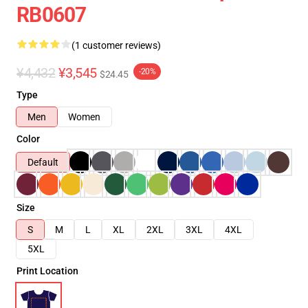
RB0607
(1 customer reviews)
¥4,432
¥3,545
-20%
$24.45
Type
Men
Women
Color
Default
Size
S
M
L
XL
2XL
3XL
4XL
5XL
Print Location