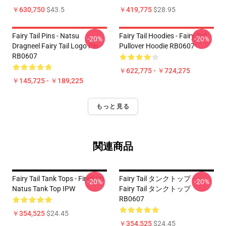
￥630,750
$43.5
￥419,775
$28.95
Fairy Tail Pins - Natsu
Fairy Tail Hoodies - Fairy Tail
-20%
-20%
Dragneel Fairy Tail Logo Pin
Pullover Hoodie RB0607
RB0607
￥622,775 - ￥724,275
￥145,725 - ￥189,225
もっと見る
関連商品
Fairy Tail Tank Tops - Fired Up
Fairy Tail タンクトップ - - -
-20%
-20%
Natus Tank Top IPW
Fairy Tail タンクトップ
RB0607
￥354,525
$24.45
￥354,525
$24.45