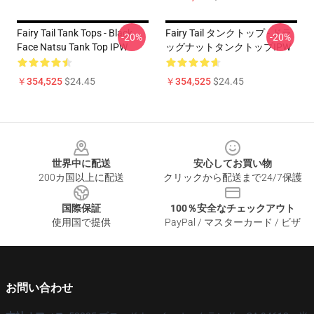
Fairy Tail Tank Tops - Black
Fairy Tail タンクトップ - ドラ
-20%
-20%
Face Natsu Tank Top IPW
ッグナットタンクトップIPW
￥354,525
$24.45
￥354,525
$24.45
Footer
世界中に配送
安心してお買い物
200カ国以上に配送
クリックから配送まで24/7保護
国際保証
100％安全なチェックアウト
使用国で提供
PayPal / マスターカード / ビザ
お問い合わせ