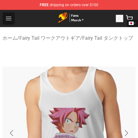
FREE
shipping on orders over $100
Fairy Tail Store - Official Fairy Tail Merchandise Shop
Open menu
ホーム
/
Fairy Tail ワークアウトギア
/
Fairy Tail タンクトップ