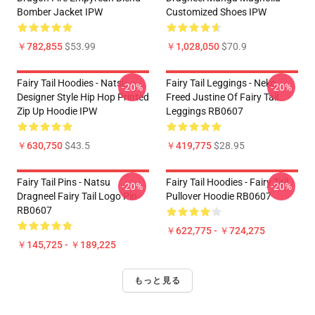
Bomber Jacket IPW
Customized Shoes IPW
￥782,855
$53.99
￥1,028,050
$70.9
Fairy Tail Hoodies - Natsu
Fairy Tail Leggings - Neko
-20%
-20%
Designer Style Hip Hop Printed
Freed Justine Of Fairy Tail
Zip Up Hoodie IPW
Leggings RB0607
￥630,750
$43.5
￥419,775
$28.95
Fairy Tail Pins - Natsu
Fairy Tail Hoodies - Fairy Tail
-20%
-20%
Dragneel Fairy Tail Logo Pin
Pullover Hoodie RB0607
RB0607
￥622,775 - ￥724,275
￥145,725 - ￥189,225
もっと見る