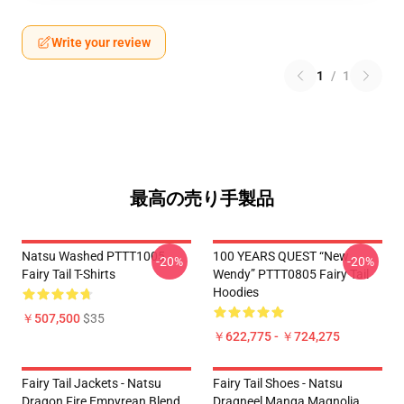
Write your review
1
/
1
最高の売り手製品
Natsu Washed PTTT1005
100 YEARS QUEST “New
-20%
-20%
Fairy Tail T-Shirts
Wendy” PTTT0805 Fairy Tail
Hoodies
￥507,500
$35
￥622,775 - ￥724,275
Fairy Tail Jackets - Natsu
Fairy Tail Shoes - Natsu
Dragon Fire Empyrean Blend
Dragneel Manga Magnolia