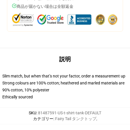
商品が届かない場合は全額返金
説明
Slim match, but when that’s not your factor, order a measurement up
Strong colours are 100% cotton; heathered and marled materials are
90% cotton, 10% polyester
Ethically sourced
SKU
:
81487591-US-t-shirt-tank-DEFAULT
カテゴリー
:
Fairy Tail タンクトップ
,