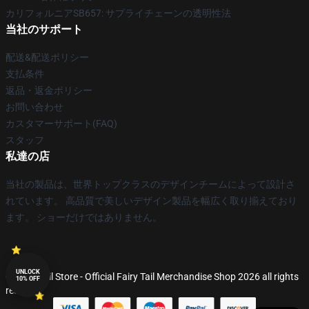
カリフォルニアSB657: サプライチェーンの透明性法
当社のサポート
配送&配送ポリシー
支払条件
返品・返金ポリシー
お問い合わせ
カスタマーサポート(FAQ)
スタッフ
私達の店
当社の製品は、世界トップクラスのデザインチームによって設計さ
れています。 高品質で美しいデザイン製品を幅広く取り揃えており
ます。 ショーだけではありません。
UNLOCK
© Fairy Tail Store - Official Fairy Tail Merchandise Shop 2026 all rights
10% OFF
reserved