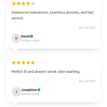
Impressive transaction, seamless process, and fast
service.
Dec 15, 2024
David
D
Verified owner
Perfect fit and doesn't shrink after washing.
Dec 14, 2024
Josephine
J
Verified owner