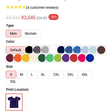
(4 customer reviews)
¥4,432
¥3,545
-20%
$24.45
Type
Men
Women
Color
Default
Size
S
M
L
XL
2XL
3XL
4XL
5XL
Print Location