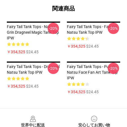
関連商品
Fairy Tail Tank Tops - Natsu
Fairy Tail Tank Tops - Fan Art
-20%
-20%
Grin Dragneel Magic Tank Top
Natsu Tank Top IPW
IPW
￥354,525
$24.45
￥354,525
$24.45
Fairy Tail Tank Tops - Dragneel
Fairy Tail Tank Tops - Punch
-20%
-20%
Natsu Tank Top IPW
Natsu Face Fan Art Tank Top
IPW
￥354,525
$24.45
￥354,525
$24.45
Footer
世界中に配送
安心してお買い物