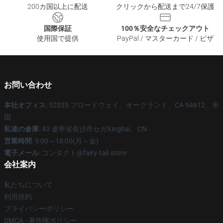
200カ国以上に配送
クリックから配送まで24/7保護
国際保証
100％安全なチェックアウト
使用国で提供
PayPal / マスターカード / ビザ
お問い合わせ
本社オフィス
: 52335 ブロードウェイ、オークランド、CA 94612、米
国
私達の倉庫
: 43 遼寧省長沙市セガXinghai、CN
営業時間
: 9:00～18:00(月～金)
電子メール
: コンタクト@fairy-tail.store
会社案内
私たちについて
利用規約
プライバシーポリシー
DMCA - 著作権ポリシー