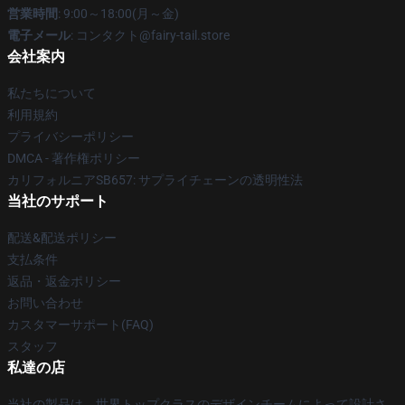
営業時間
: 9:00～18:00(月～金)
電子メール
: コンタクト@fairy-tail.store
会社案内
私たちについて
利用規約
プライバシーポリシー
DMCA - 著作権ポリシー
カリフォルニアSB657: サプライチェーンの透明性法
当社のサポート
配送&配送ポリシー
支払条件
返品・返金ポリシー
お問い合わせ
カスタマーサポート(FAQ)
スタッフ
私達の店
当社の製品は、世界トップクラスのデザインチームによって設計さ