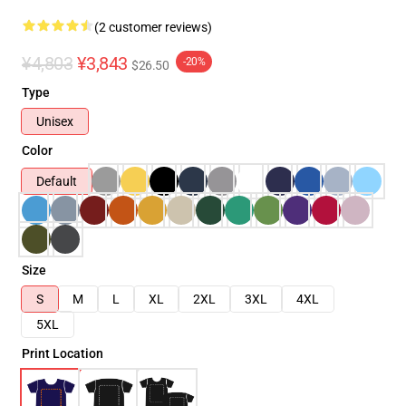
(2 customer reviews)
¥4,803
¥3,843
-20%
$26.50
Type
Unisex
Color
Default
Size
S
M
L
XL
2XL
3XL
4XL
5XL
Print Location