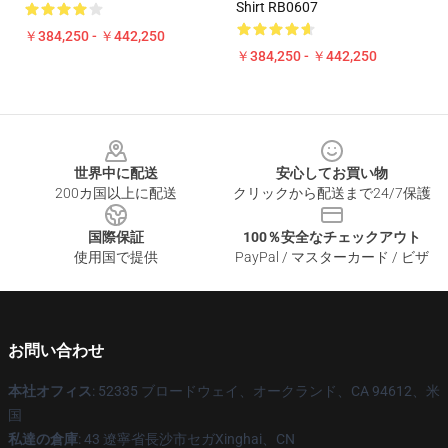
Shirt RB0607
￥384,250 - ￥442,250
￥384,250 - ￥442,250
Footer
世界中に配送
安心してお買い物
200カ国以上に配送
クリックから配送まで24/7保護
国際保証
100％安全なチェックアウト
使用国で提供
PayPal / マスターカード / ビザ
お問い合わせ
本社オフィス
: 52335 ブロードウェイ、オークランド、CA 94612、米
国
私達の倉庫
: 43 遼寧省長沙市セガXinghai、CN