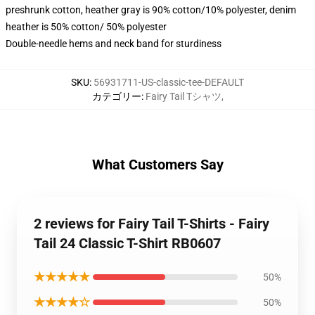
preshrunk cotton, heather gray is 90% cotton/10% polyester, denim
heather is 50% cotton/ 50% polyester
Double-needle hems and neck band for sturdiness
SKU
:
56931711-US-classic-tee-DEFAULT
カテゴリー
:
Fairy Tail Tシャツ
,
What Customers Say
2 reviews for Fairy Tail T-Shirts - Fairy
Tail 24 Classic T-Shirt RB0607
★★★★★
50%
★★★★☆
50%