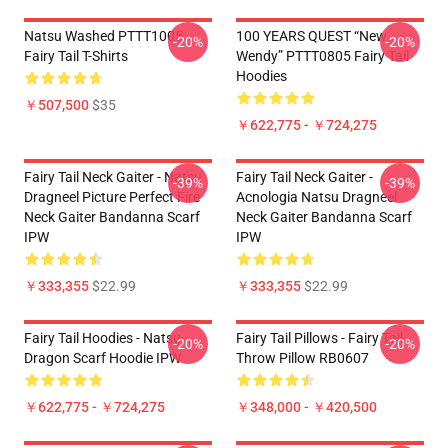
Natsu Washed PTTT1005
100 YEARS QUEST “New
-20%
-20%
Fairy Tail T-Shirts
Wendy” PTTT0805 Fairy Tail
Hoodies
￥507,500
$35
￥622,775 - ￥724,275
Fairy Tail Neck Gaiter - Natsu
Fairy Tail Neck Gaiter -
-39%
-39%
Dragneel Picture Perfect Fire
Acnologia Natsu Dragneel
Neck Gaiter Bandanna Scarf
Neck Gaiter Bandanna Scarf
IPW
IPW
￥333,355
$22.99
￥333,355
$22.99
Fairy Tail Hoodies - Natsu
Fairy Tail Pillows - Fairy Tail
-20%
-20%
Dragon Scarf Hoodie IPW
Throw Pillow RB0607
￥622,775 - ￥724,275
￥348,000 - ￥420,500