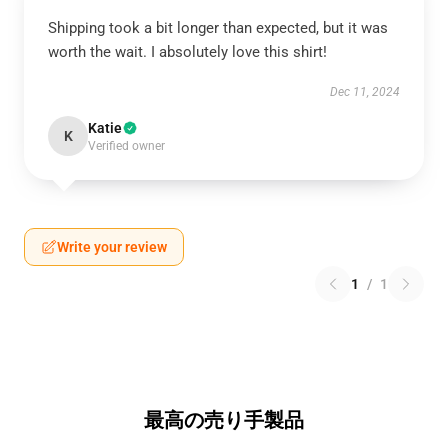
Shipping took a bit longer than expected, but it was
worth the wait. I absolutely love this shirt!
Dec 11, 2024
Katie
K
Verified owner
Write your review
1
/
1
最高の売り手製品