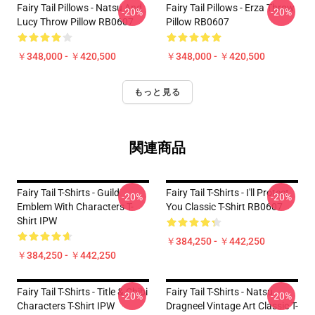
Fairy Tail Pillows - Natsu And
Fairy Tail Pillows - Erza Throw
-20%
-20%
Lucy Throw Pillow RB0607
Pillow RB0607
￥348,000 - ￥420,500
￥348,000 - ￥420,500
もっと見る
関連商品
Fairy Tail T-Shirts - Guild
Fairy Tail T-Shirts - I'll Protect
-20%
-20%
Emblem With Characters T-
You Classic T-Shirt RB0607
Shirt IPW
￥384,250 - ￥442,250
￥384,250 - ￥442,250
Fairy Tail T-Shirts - Title & Chibi
Fairy Tail T-Shirts - Natsu
-20%
-20%
Characters T-Shirt IPW
Dragneel Vintage Art Classic T-