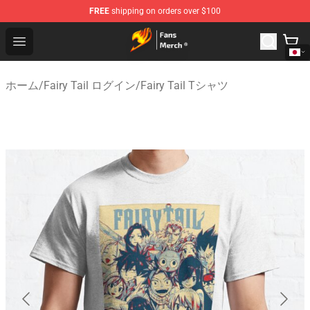
FREE
shipping on orders over $100
Fairy Tail Store - Official Fairy Tail Merchandise Shop
Open menu
ホーム
/
Fairy Tail ログイン
/
Fairy Tail Tシャツ