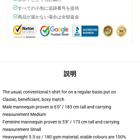
すべての小包に追跡番号を提供
商品が届かない場合は全額返金
説明
The usual, conventional t-shirt for on a regular basis put on
Classic, beneficiant, boxy match
Male mannequin proven is 6'0" / 183 cm tall and carrying
measurement Medium
Feminine mannequin proven is 5'8" / 173 cm tall and carrying
measurement Small
Heavyweight 5.3 oz / 180 gsm material, stable colours are 100%