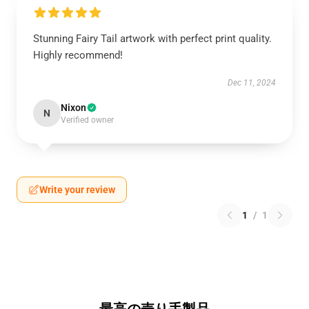
Stunning Fairy Tail artwork with perfect print quality.
Highly recommend!
Dec 11, 2024
Nixon
N
Verified owner
Write your review
1
/
1