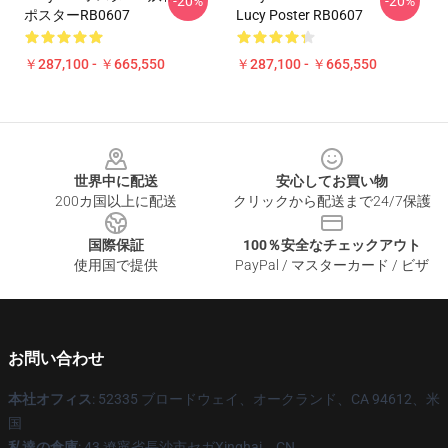
-20%
-20%
ポスターRB0607
Lucy Poster RB0607
￥287,100 - ￥665,550
￥287,100 - ￥665,550
Footer
世界中に配送
安心してお買い物
200カ国以上に配送
クリックから配送まで24/7保護
国際保証
100％安全なチェックアウト
使用国で提供
PayPal / マスターカード / ビザ
お問い合わせ
本社オフィス
: 52335 ブロードウェイ、オークランド、CA 94612、米
国
私達の倉庫
: 43 遼寧省長沙市セガXinghai、CN