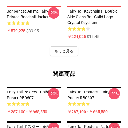
Janpanese Anime Fairy Tail
Fairy Tail Keychains - Double
-20%
Printed Baseball Jacket
Side Glass Ball Guild Logo
Crystal Keychain
￥579,275
$39.95
￥224,025
$15.45
もっと見る
関連商品
Fairy Tail Posters - Chibi Fairy
Fairy Tail Posters - Fairy Tail 4
-20%
-20%
Poster RB0607
Poster RB0607
￥287,100 - ￥665,550
￥287,100 - ￥665,550
Fairy Tail ポスター - 妖精戦士
Fairy Tail Posters - Natsu And