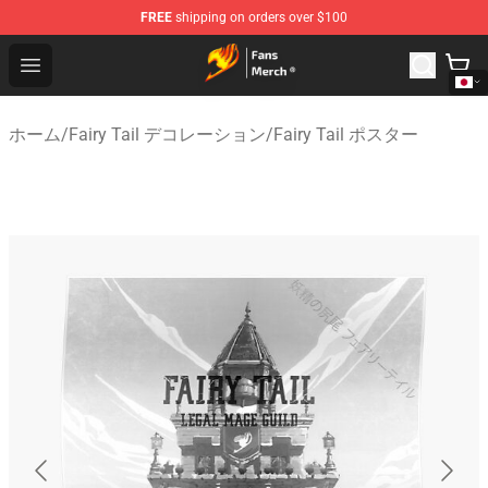
FREE
shipping on orders over $100
Fairy Tail Store - Official Fairy Tail Merchandise Shop
Open menu
ホーム
/
Fairy Tail デコレーション
/
Fairy Tail ポスター