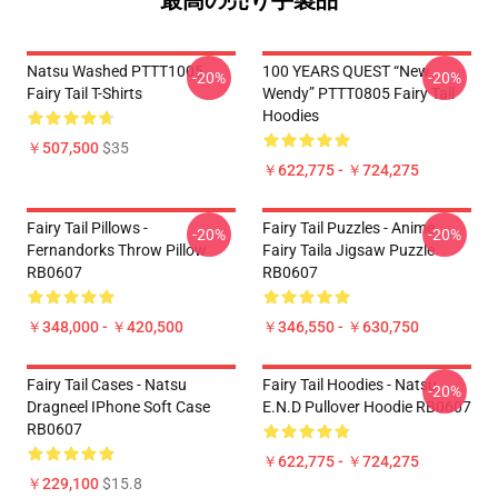
最高の売り手製品
Natsu Washed PTTT1005
100 YEARS QUEST “New
-20%
-20%
Fairy Tail T-Shirts
Wendy” PTTT0805 Fairy Tail
Hoodies
￥507,500
$35
￥622,775 - ￥724,275
Fairy Tail Pillows -
Fairy Tail Puzzles - Anime
-20%
-20%
Fernandorks Throw Pillow
Fairy Taila Jigsaw Puzzle
RB0607
RB0607
￥348,000 - ￥420,500
￥346,550 - ￥630,750
Fairy Tail Cases - Natsu
Fairy Tail Hoodies - Natsu
-20%
Dragneel IPhone Soft Case
E.N.D Pullover Hoodie RB0607
RB0607
￥622,775 - ￥724,275
￥229,100
$15.8