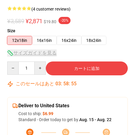
(4 customer reviews)
¥3,589
¥2,871
-20%
$19.80
Size
12x18in
16x16in
16x24in
18x24in
サイズガイドを見る
Quantity
カートに追加
このセールはあと
03
:
58
:
54
Deliver to United States
Cost to ship:
$6.99
Standard - Order today to get by
Aug. 15 - Aug. 22