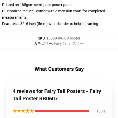
Printed on 185gsm semi gloss poster paper
Customized reduce - confer with dimension chart for completed
measurements
Features a 3/16 inch (5mm) white border to help in framing
SKU
:
16068496-US-poster
カテゴリー
:
Fairy Tail ポスター
,
What Customers Say
4 reviews for Fairy Tail Posters - Fairy
Tail Poster RB0607
★★★★★
100%