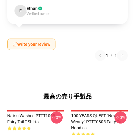
Ethan
E
Verified owner
Write your review
1
/
1
最高の売り手製品
Natsu Washed PTTT1005
100 YEARS QUEST “New
-20%
-20%
Fairy Tail T-Shirts
Wendy” PTTT0805 Fairy Tail
Hoodies