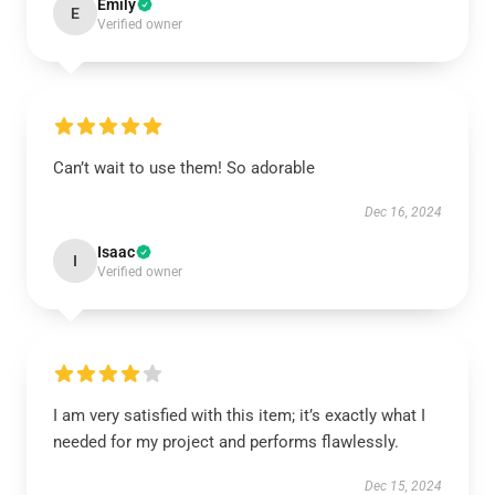
Emily
E
Verified owner
Can’t wait to use them! So adorable
Dec 16, 2024
Isaac
I
Verified owner
I am very satisfied with this item; it’s exactly what I
needed for my project and performs flawlessly.
Dec 15, 2024