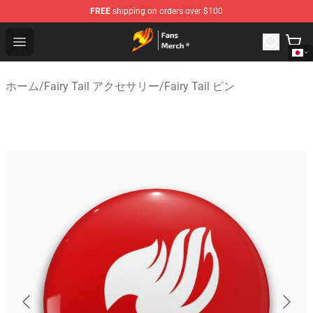
FREE
shipping on orders over $100
Fairy Tail Store - Official Fairy Tail Merchandise Shop
Open menu
ホーム
/
Fairy Tail アクセサリー
/
Fairy Tail ピン