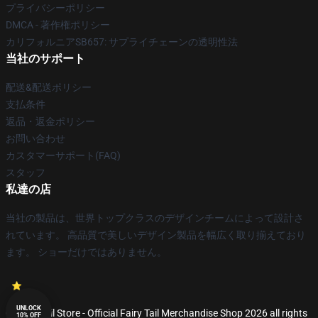
プライバシーポリシー
DMCA - 著作権ポリシー
カリフォルニアSB657: サプライチェーンの透明性法
当社のサポート
配送&配送ポリシー
支払条件
返品・返金ポリシー
お問い合わせ
カスタマーサポート(FAQ)
スタッフ
私達の店
当社の製品は、世界トップクラスのデザインチームによって設計さ
れています。 高品質で美しいデザイン製品を幅広く取り揃えており
ます。 ショーだけではありません。
UNLOCK
© Fairy Tail Store - Official Fairy Tail Merchandise Shop 2026 all rights
10% OFF