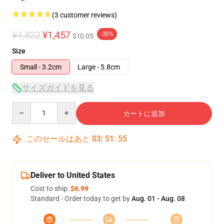
(3 customer reviews)
¥1,822
¥1,457
-20%
$10.05
Size
Small - 3.2cm
Large - 5.8cm
サイズガイドを見る
Quantity
カートに追加
このセールはあと
03
:
51
:
54
Deliver to United States
Cost to ship:
$6.99
Standard - Order today to get by
Aug. 01 - Aug. 08