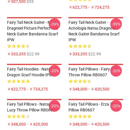
￥507,500
$35
￥622,775 - ￥724,275
Fairy Tail Neck Gaiter - Natsu
Fairy Tail Neck Gaiter -
-39%
-39%
Dragneel Picture Perfect Fire
Acnologia Natsu Dragneel
Neck Gaiter Bandanna Scarf
Neck Gaiter Bandanna Scarf
IPW
IPW
￥333,355
$22.99
￥333,355
$22.99
Fairy Tail Hoodies - Natsu
Fairy Tail Pillows - Fairy Tail
-20%
-20%
Dragon Scarf Hoodie IPW
Throw Pillow RB0607
￥622,775 - ￥724,275
￥348,000 - ￥420,500
Fairy Tail Pillows - Natsu And
Fairy Tail Pillows - Erza Throw
-20%
-20%
Lucy Throw Pillow RB0607
Pillow RB0607
￥348,000 - ￥420,500
￥348,000 - ￥420,500