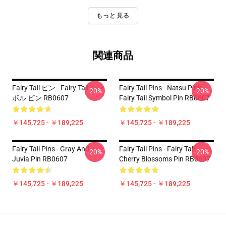
もっと見る
関連商品
Fairy Tail ピン - Fairy Tail シン
Fairy Tail Pins - Natsu Pink
-20%
-20%
ボル ピン RB0607
Fairy Tail Symbol Pin RB0607
￥145,725 - ￥189,225
￥145,725 - ￥189,225
Fairy Tail Pins - Gray And
Fairy Tail Pins - Fairy Tail
-20%
-20%
Juvia Pin RB0607
Cherry Blossoms Pin RB0607
￥145,725 - ￥189,225
￥145,725 - ￥189,225
Footer