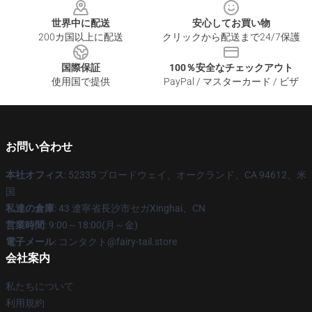
世界中に配送
安心してお買い物
200カ国以上に配送
クリックから配送まで24/7保護
国際保証
100％安全なチェックアウト
使用国で提供
PayPal / マスターカード / ビザ
お問い合わせ
本社オフィス
: 52335 ブロードウェイ、オークランド、CA 94612、米
国
私達の倉庫
: 43 遼寧省長沙市セガXinghai、CN
営業時間
: 9:00～18:00(月～金)
電子メール
: コンタクト@fairy-tail.store
会社案内
私たちについて
利用規約