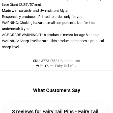
face Giant (2.25"/57mm)
Made with scratch- and UV-resistant Mylar
Responsibly produced. Printed to order, only for you
WARNING: Choking hazard--small components. Not for kids
underneath 3 yrs.
AGE GRADE WARNING: This product is meant for age 8 and up.
WARNING: Sharp level hazard. This product comprises a practical
sharp level.
SKU
:
37731752-US-pin-button
カテゴリー
:
Fairy Tail ピン
,
What Customers Say
3 reviews for Fairy Tail Pins - Fairy Tail