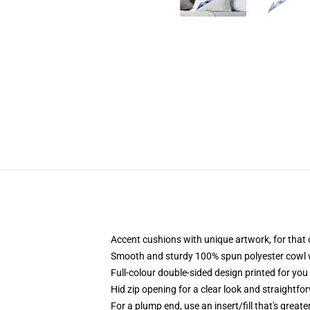
Accent cushions with unique artwork, for that
Smooth and sturdy 100% spun polyester cowl wit
Full-colour double-sided design printed for yo
Hid zip opening for a clear look and straightfo
For a plump end, use an insert/fill that's greate