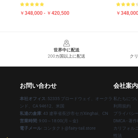
￥348,000 - ￥420,500
￥348,000
Footer
世界中に配送
200カ国以上に配送
クリ
お問い合わせ
会社案内
本社オフィス
: 52335 ブロードウェイ、オークラ
私たちにつ
ンド、CA 94612、米国
利用規約
私達の倉庫
: 43 遼寧省長沙市セガXinghai、CN
プライバシ
営業時間
: 9:00～18:00(月～金)
DMCA - 
電子メール
: コンタクト@fairy-tail.store
カリフォルニ
性法