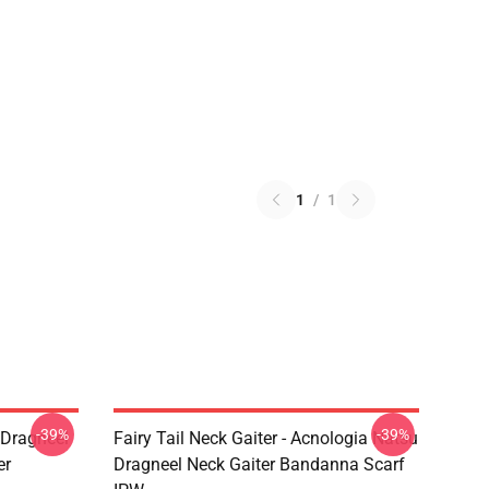
1
/
1
-39%
-39%
u Dragneel
Fairy Tail Neck Gaiter - Acnologia Natsu
er
Dragneel Neck Gaiter Bandanna Scarf