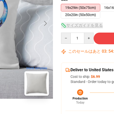
19x29in (50x75cm)
16x16
20x20in (50x50cm)
サイズガイドを見る
Quantity
このセールはあと
03
:
54
blank template
Deliver to United States
Cost to ship:
$6.99
Standard - Order today to g
Production
Today