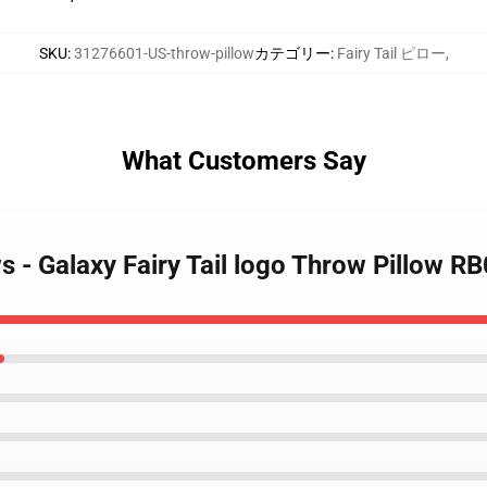
SKU
:
31276601-US-throw-pillow
カテゴリー
:
Fairy Tail ピロー
,
What Customers Say
ows - Galaxy Fairy Tail logo Throw Pillow R