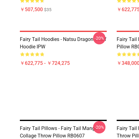
￥507,500
￥622,775
$35
-20%
Fairy Tail Hoodies - Natsu Dragon Scarf
Fairy Tail
Hoodie IPW
Pillow RB
￥622,775 - ￥724,275
￥348,000
-20%
Fairy Tail Pillows - Fairy Tail Manga
Fairy Tail
Collage Throw Pillow RB0607
Throw Pil