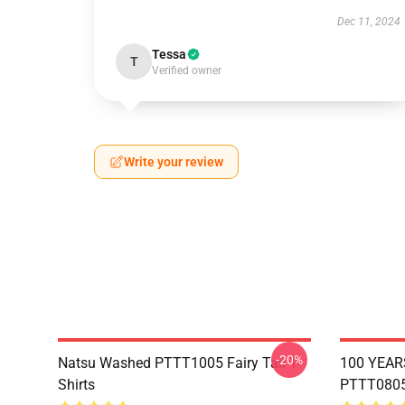
Dec 11, 2024
Tessa
T
Verified owner
Write your review
-20%
Natsu Washed PTTT1005 Fairy Tail T-
100 YEAR
Shirts
PTTT0805 