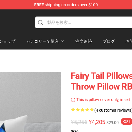
FREE
shipping on orders over $100
ショップ
カテゴリーで購入
注文追跡
ブログ
お
Fairy Tail Pillow
Throw Pillow R
This is pillow cover only, insert
(4 customer reviews
¥5,256
¥4,205
-20%
$29.00
Size