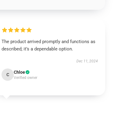
The product arrived promptly and functions as
described; it’s a dependable option.
Dec 11, 2024
Chloe
C
Verified owner