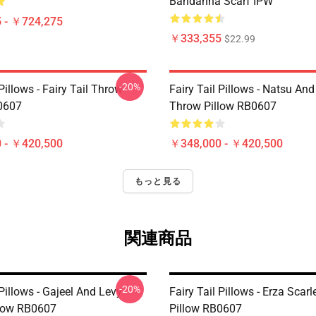
Bandanna Scarf IPW
 - ￥724,275
￥333,355
$22.99
-20%
 Pillows - Fairy Tail Throw
Fairy Tail Pillows - Natsu An
0607
Throw Pillow RB0607
 - ￥420,500
￥348,000 - ￥420,500
もっと見る
関連商品
-20%
 Pillows - Gajeel And Levy
Fairy Tail Pillows - Erza Scar
low RB0607
Pillow RB0607