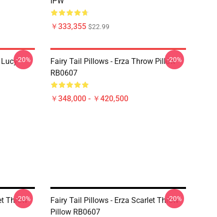
IPW
￥333,355
$22.99
-20%
-20%
d Lucy
Fairy Tail Pillows - Erza Throw Pillow
RB0607
￥348,000 - ￥420,500
-20%
-20%
let Throw
Fairy Tail Pillows - Erza Scarlet Throw
Pillow RB0607