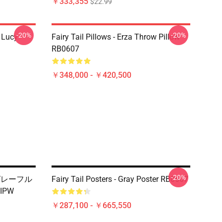
￥333,355
$22.99
-20%
-20%
d Lucy
Fairy Tail Pillows - Erza Throw Pillow
RB0607
￥348,000 - ￥420,500
-20%
- グレーフル
Fairy Tail Posters - Gray Poster RB0607
PW
￥287,100 - ￥665,550