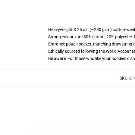
Heavyweight 8.25 oz. (~280 gsm) cotton-weal
Strong colours are 80% cotton, 20% polyester.
Entrance pouch pocket, matching drawstring a
Ethically sourced following the World Account
Be aware: For those who like your hoodies dish
SKU
:
21