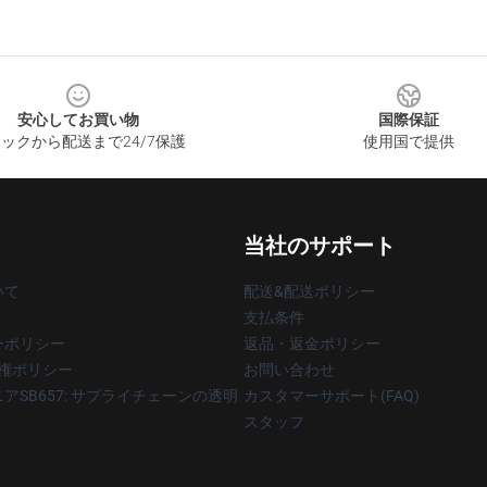
安心してお買い物
国際保証
ックから配送まで24/7保護
使用国で提供
当社のサポート
いて
配送&配送ポリシー
支払条件
ーポリシー
返品・返金ポリシー
著作権ポリシー
お問い合わせ
アSB657: サプライチェーンの透明
カスタマーサポート(FAQ)
スタッフ