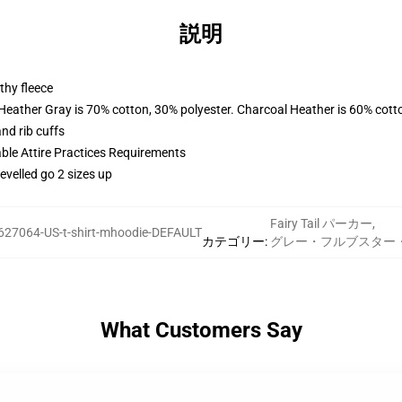
説明
thy fleece
 Heather Gray is 70% cotton, 30% polyester. Charcoal Heather is 60% cott
nd rib cuffs
able Attire Practices Requirements
evelled go 2 sizes up
Fairy Tail パーカー
,
627064-US-t-shirt-mhoodie-DEFAULT
カテゴリー
:
グレー・フルブスター
What Customers Say