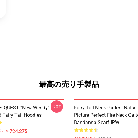
最高の売り手製品
-20%
S QUEST “New Wendy”
Fairy Tail Neck Gaiter - Nats
Fairy Tail Hoodies
Picture Perfect Fire Neck Gait
Bandanna Scarf IPW
 - ￥724,275