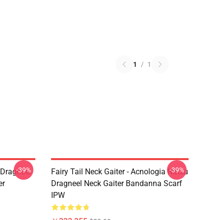
1
/
1
-39%
-39%
u Dragneel
Fairy Tail Neck Gaiter - Acnologia Natsu
er
Dragneel Neck Gaiter Bandanna Scarf
IPW