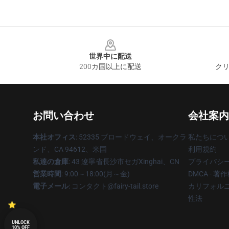
Footer
世界中に配送
200カ国以上に配送
クリ
お問い合わせ
会社案内
本社オフィス
: 52335 ブロードウェイ、オークラ
私たちにつ
ンド、CA 94612、米国
利用規約
私達の倉庫
: 43 遼寧省長沙市セガXinghai、CN
プライバシ
営業時間
: 9:00～18:00(月～金)
DMCA - 
電子メール
: コンタクト@fairy-tail.store
カリフォルニ
性法
UNLOCK
10% OFF