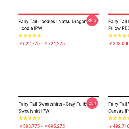
-20%
Fairy Tail Hoodies - Natsu Dragon Scarf
Fairy Tail
Hoodie IPW
Pillow RB
￥622,775 - ￥724,275
￥348,000
-20%
Fairy Tail Sweatshirts - Gray Fullbuster
Fairy Tail
Sweatshirt IPW
Canvas I
￥593,775 - ￥695,275
￥492,710