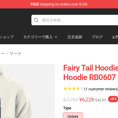
FREE
shipping on orders over $100
ショップ
カテゴリーで購入
注文追跡
ブログ
お
ター・マーチ
Fairy Tail Hoodi
Hoodie RB0607
(1 customer reviews
¥7,785
¥6,228
-20%
$42.95
Type
Unisex