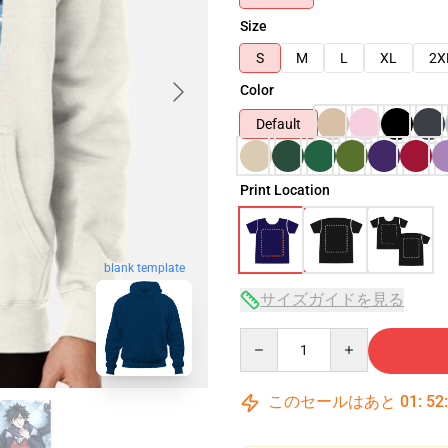
Size
S
M
L
XL
2X
Color
Default
Print Location
blank template
サイズガイドを見る
Quantity
このセールはあと
01
:
52