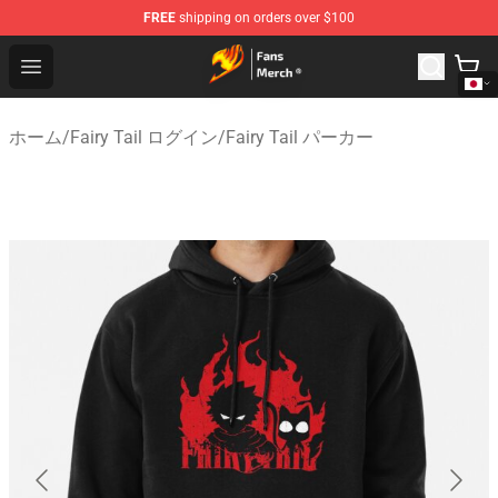
FREE
shipping on orders over $100
Fairy Tail Store - Official Fairy Tail Merchandise Shop
Open menu
ホーム
/
Fairy Tail ログイン
/
Fairy Tail パーカー