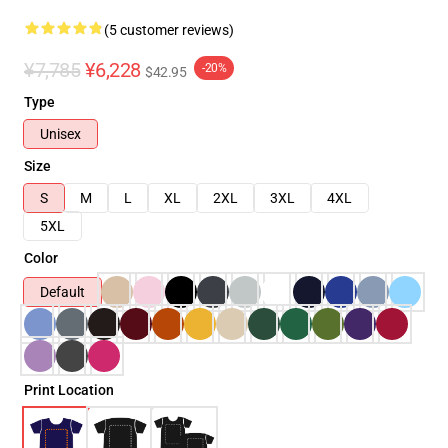
(5 customer reviews)
¥7,785
¥6,228
-20%
$42.95
Type
Unisex
Size
S
M
L
XL
2XL
3XL
4XL
5XL
Color
Default
Print Location