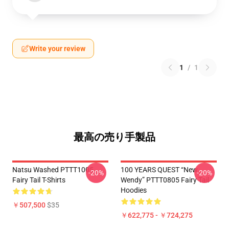
Write your review
1
/
1
最高の売り手製品
Natsu Washed PTTT1005
100 YEARS QUEST “New
-20%
-20%
Fairy Tail T-Shirts
Wendy” PTTT0805 Fairy Tail
Hoodies
￥507,500
$35
￥622,775 - ￥724,275