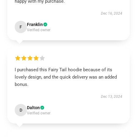
happy with my purchase.
Dec 16, 2024
Franklin
F
Verified owner
I purchased this Fairy Tail hoodie because of its
lovely design, and the quick delivery was an added
bonus.
Dec 13, 2024
Dalton
D
Verified owner