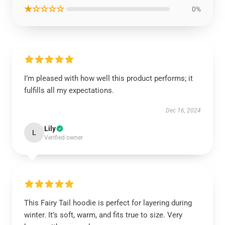
★☆☆☆☆
0%
I’m pleased with how well this product performs; it
fulfills all my expectations.
Dec 16, 2024
Lily
L
Verified owner
This Fairy Tail hoodie is perfect for layering during
winter. It’s soft, warm, and fits true to size. Very