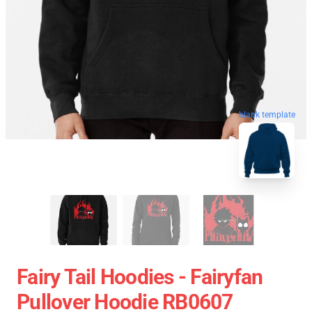
blank template
Fairy Tail Hoodies - Fairyfan
Pullover Hoodie RB0607