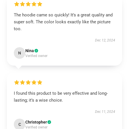
The hoodie came so quickly! It’s a great quality and
super soft. The color looks exactly like the picture
too.
Dec 12, 2024
Nina
N
Verified owner
I found this product to be very effective and long-
lasting; it’s a wise choice.
Dec 11, 2024
Christopher
C
Verified owner