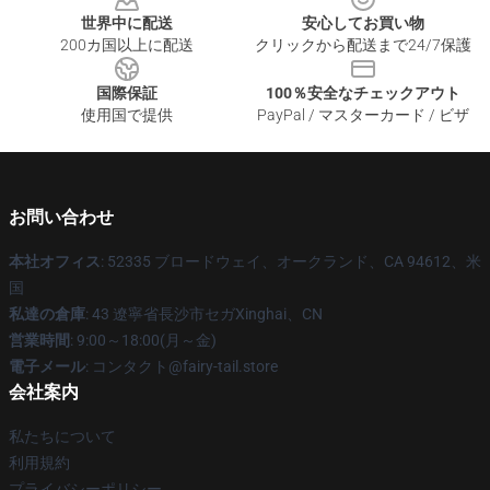
世界中に配送
安心してお買い物
200カ国以上に配送
クリックから配送まで24/7保護
国際保証
100％安全なチェックアウト
使用国で提供
PayPal / マスターカード / ビザ
お問い合わせ
本社オフィス
: 52335 ブロードウェイ、オークランド、CA 94612、米
国
私達の倉庫
: 43 遼寧省長沙市セガXinghai、CN
営業時間
: 9:00～18:00(月～金)
電子メール
: コンタクト@fairy-tail.store
会社案内
私たちについて
利用規約
プライバシーポリシー