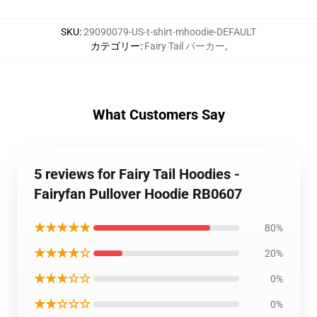
SKU
:
29090079-US-t-shirt-mhoodie-DEFAULT
カテゴリー
:
Fairy Tail パーカー
,
What Customers Say
5 reviews for Fairy Tail Hoodies -
Fairyfan Pullover Hoodie RB0607
★★★★★
80%
★★★★☆
20%
★★★☆☆
0%
★★☆☆☆
0%