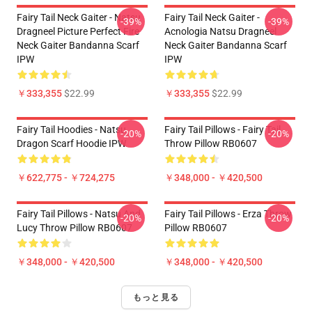
Fairy Tail Neck Gaiter - Natsu
Fairy Tail Neck Gaiter -
-39%
-39%
Dragneel Picture Perfect Fire
Acnologia Natsu Dragneel
Neck Gaiter Bandanna Scarf
Neck Gaiter Bandanna Scarf
IPW
IPW
￥333,355
$22.99
￥333,355
$22.99
Fairy Tail Hoodies - Natsu
Fairy Tail Pillows - Fairy Tail
-20%
-20%
Dragon Scarf Hoodie IPW
Throw Pillow RB0607
￥622,775 - ￥724,275
￥348,000 - ￥420,500
Fairy Tail Pillows - Natsu And
Fairy Tail Pillows - Erza Throw
-20%
-20%
Lucy Throw Pillow RB0607
Pillow RB0607
￥348,000 - ￥420,500
￥348,000 - ￥420,500
もっと見る