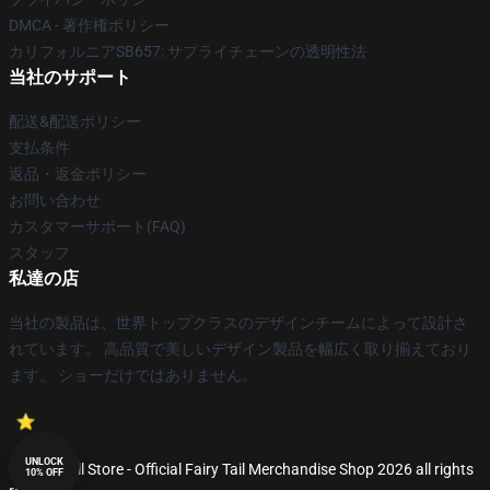
DMCA - 著作権ポリシー
カリフォルニアSB657: サプライチェーンの透明性法
当社のサポート
配送&配送ポリシー
支払条件
返品・返金ポリシー
お問い合わせ
カスタマーサポート(FAQ)
スタッフ
私達の店
当社の製品は、世界トップクラスのデザインチームによって設計さ
れています。 高品質で美しいデザイン製品を幅広く取り揃えており
ます。 ショーだけではありません。
UNLOCK
© Fairy Tail Store - Official Fairy Tail Merchandise Shop 2026 all rights
10% OFF