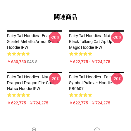
関連商品
Fairy Tail Hoodies - Erza
Fairy Tail Hoodies - Natsu
-20%
-20%
Scarlet Metallic Armor Sword
Black Talking Cat Zip Up
Hoodie IPW
Magic Hoodie IPW
￥630,750
$43.5
￥622,775 - ￥724,275
Fairy Tail Hoodies - Natsu
Fairy Tail Hoodies - Fairy Tail
-20%
-20%
Dragneel Dragon Fire Cool
Symbol Pullover Hoodie
Natsu Hoodie IPW
RB0607
￥622,775 - ￥724,275
￥622,775 - ￥724,275
Footer