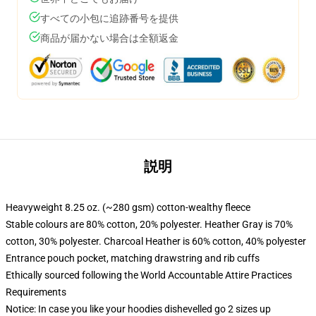
すべての小包に追跡番号を提供
商品が届かない場合は全額返金
説明
Heavyweight 8.25 oz. (~280 gsm) cotton-wealthy fleece
Stable colours are 80% cotton, 20% polyester. Heather Gray is 70%
cotton, 30% polyester. Charcoal Heather is 60% cotton, 40% polyester
Entrance pouch pocket, matching drawstring and rib cuffs
Ethically sourced following the World Accountable Attire Practices
Requirements
Notice: In case you like your hoodies dishevelled go 2 sizes up