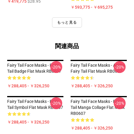
￥419,775
$28.95
￥593,775 - ￥695,275
もっと見る
関連商品
Fairy Tail Face Masks - Fairy
Fairy Tail Face Masks - Anime
-20%
-20%
Tail Badge Flat Mask RB0607
Fairy Tail Flat Mask RB0607
￥288,405 - ￥326,250
￥288,405 - ￥326,250
Fairy Tail Face Masks - Fairy
Fairy Tail Face Masks - Fairy
-20%
-20%
Tail Symbol Flat Mask RB0607
Tail Manga Collage Flat Mask
RB0607
￥288,405 - ￥326,250
￥288,405 - ￥326,250