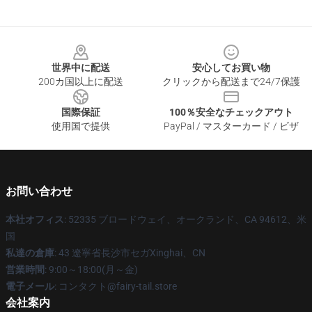
Footer
世界中に配送
安心してお買い物
200カ国以上に配送
クリックから配送まで24/7保護
国際保証
100％安全なチェックアウト
使用国で提供
PayPal / マスターカード / ビザ
お問い合わせ
本社オフィス
: 52335 ブロードウェイ、オークランド、CA 94612、米
国
私達の倉庫
: 43 遼寧省長沙市セガXinghai、CN
営業時間
: 9:00～18:00(月～金)
電子メール
: コンタクト@fairy-tail.store
会社案内