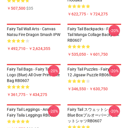
Hoodies
￥507,500
$35
￥622,775 - ￥724,275
Fairy Tail Wall Arts - Canvas
Fairy Tail Backpacks - Fairy
-20%
Natsu Fire Dragon Smash IPW
Tail Manga Collage Backpack
RB0607
￥492,710 - ￥2,624,355
￥535,050 - ￥601,750
Fairy Tail Bags - Fairy Tail
Fairy Tail Puzzles - Fairy Tail
-20%
-20%
Logo (blue) All Over Print Tote
12 Jigsaw Puzzle RB0607
Bag RB0607
￥346,550 - ￥630,750
￥361,775 - ￥434,275
Fairy Tail Leggings - Anime
Fairy Tail スウェットシャツ -
-20%
-20%
Fairy Taila Leggings RB0607
Blue Boxプルオーバースウェ
ットシャツRB0607