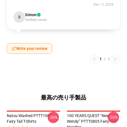
Dec 11, 2024
Simon
S
Verified owner
Write your review
1
/
1
最高の売り手製品
Natsu Washed PTTT1005
100 YEARS QUEST “New
-20%
-20%
Fairy Tail T-Shirts
Wendy” PTTT0805 Fairy Tail