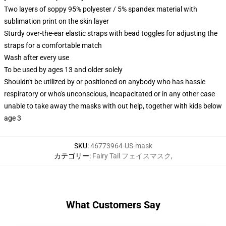
Two layers of soppy 95% polyester / 5% spandex material with
sublimation print on the skin layer
Sturdy over-the-ear elastic straps with bead toggles for adjusting the
straps for a comfortable match
Wash after every use
To be used by ages 13 and older solely
Shouldn't be utilized by or positioned on anybody who has hassle
respiratory or who's unconscious, incapacitated or in any other case
unable to take away the masks with out help, together with kids below
age 3
SKU
:
46773964-US-mask
カテゴリー
:
Fairy Tail フェイスマスク
,
What Customers Say