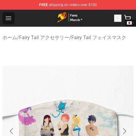
FREE
shipping on orders over $100
Fairy Tail Store - Official Fairy Tail Merchandise Shop
Open menu
ホーム
/
Fairy Tail アクセサリー
/
Fairy Tail フェイスマスク