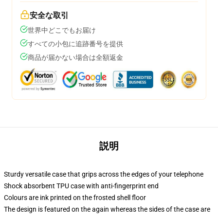
安全な取引
世界中どこでもお届け
すべての小包に追跡番号を提供
商品が届かない場合は全額返金
説明
Sturdy versatile case that grips across the edges of your telephone
Shock absorbent TPU case with anti-fingerprint end
Colours are ink printed on the frosted shell floor
The design is featured on the again whereas the sides of the case are