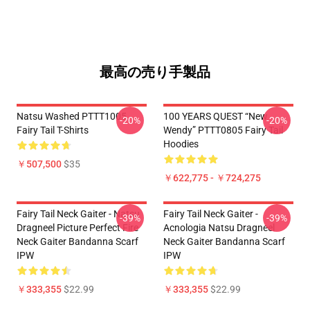
最高の売り手製品
Natsu Washed PTTT1005
100 YEARS QUEST “New
-20%
-20%
Fairy Tail T-Shirts
Wendy” PTTT0805 Fairy Tail
Hoodies
￥507,500
$35
￥622,775 - ￥724,275
Fairy Tail Neck Gaiter - Natsu
Fairy Tail Neck Gaiter -
-39%
-39%
Dragneel Picture Perfect Fire
Acnologia Natsu Dragneel
Neck Gaiter Bandanna Scarf
Neck Gaiter Bandanna Scarf
IPW
IPW
￥333,355
$22.99
￥333,355
$22.99