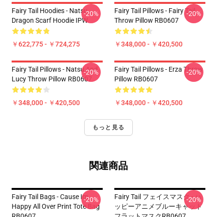
Fairy Tail Hoodies - Natsu
Fairy Tail Pillows - Fairy Tail
-20%
-20%
Dragon Scarf Hoodie IPW
Throw Pillow RB0607
￥622,775 - ￥724,275
￥348,000 - ￥420,500
Fairy Tail Pillows - Natsu And
Fairy Tail Pillows - Erza Throw
-20%
-20%
Lucy Throw Pillow RB0607
Pillow RB0607
￥348,000 - ￥420,500
￥348,000 - ￥420,500
もっと見る
関連商品
Fairy Tail Bags - Cause Im
Fairy Tail フェイスマスク - ハ
-20%
-20%
Happy All Over Print Tote Bag
ッピーアニメブルーキャット
RB0607
フラットマスクRB0607