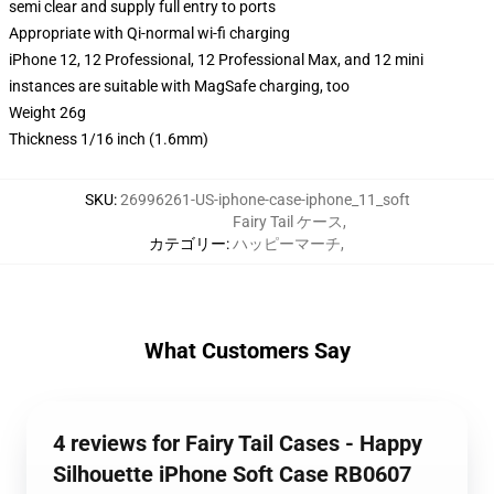
semi clear and supply full entry to ports
Appropriate with Qi-normal wi-fi charging
iPhone 12, 12 Professional, 12 Professional Max, and 12 mini
instances are suitable with MagSafe charging, too
Weight 26g
Thickness 1/16 inch (1.6mm)
SKU
:
26996261-US-iphone-case-iphone_11_soft
Fairy Tail ケース
,
カテゴリー
:
ハッピーマーチ
,
What Customers Say
4 reviews for Fairy Tail Cases - Happy
Silhouette iPhone Soft Case RB0607