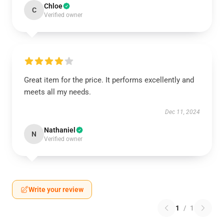
Chloe
C
Verified owner
Great item for the price. It performs excellently and
meets all my needs.
Dec 11, 2024
Nathaniel
N
Verified owner
Write your review
1
/
1