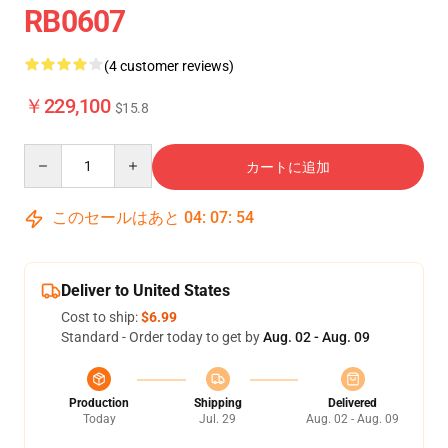
RB0607
(4 customer reviews)
￥229,100
$15.8
Quantity
カートに追加
このセールはあと
04
:
07
:
54
Deliver to United States
Cost to ship:
$6.99
Standard - Order today to get by
Aug. 02 - Aug. 09
Production
Shipping
Delivered
Today
Jul. 29
Aug. 02 - Aug. 09