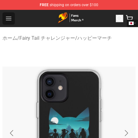
FREE
shipping on orders over $100
Fairy Tail Store - Official Fairy Tail Merchandise Shop
Open menu
ホーム
/
Fairy Tail チャレンジャー
/
ハッピーマーチ