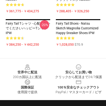
￥361,775 - ￥434,275
￥288,405 - ￥326,250
Fairy Tail Tシャツ - 心配しない
Fairy Tail Shoes - Natsu
-20%
でくださいハッピーTシャツ
Sketch Magnolia Customized
IPW
Happy Sneaker Shoes IPW
￥384,250 - ￥442,250
￥1,028,050
$70.9
Footer
世界中に配送
安心してお買い物
200カ国以上に配送
クリックから配送まで24/7保護
国際保証
100％安全なチェックアウト
使用国で提供
PayPal / マスターカード / ビザ