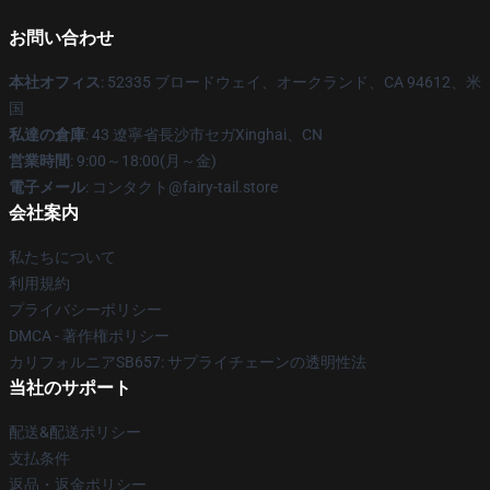
お問い合わせ
本社オフィス
: 52335 ブロードウェイ、オークランド、CA 94612、米
国
私達の倉庫
: 43 遼寧省長沙市セガXinghai、CN
営業時間
: 9:00～18:00(月～金)
電子メール
: コンタクト@fairy-tail.store
会社案内
私たちについて
利用規約
プライバシーポリシー
DMCA - 著作権ポリシー
カリフォルニアSB657: サプライチェーンの透明性法
当社のサポート
配送&配送ポリシー
支払条件
返品・返金ポリシー