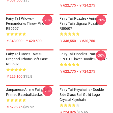
￥507,500
$35
￥622,775 - ￥724,275
Fairy Tail Pillows -
Fairy Tail Puzzles - Anime
-20%
-20%
Fernandorks Throw Pillow
Fairy Taila Jigsaw Puzzle
RB0607
RB0607
￥348,000 - ￥420,500
￥346,550 - ￥630,750
Fairy Tail Cases - Natsu
Fairy Tail Hoodies - Natsu
-20%
Dragneel IPhone Soft Case
E.N.D Pullover Hoodie RB0607
RB0607
￥622,775 - ￥724,275
￥229,100
$15.8
Janpanese Anime Fairy Tail
Fairy Tail Keychains - Double
-20%
Printed Baseball Jacket
Side Glass Ball Guild Logo
Crystal Keychain
￥579,275
$39.95
￥224,025
$15.45