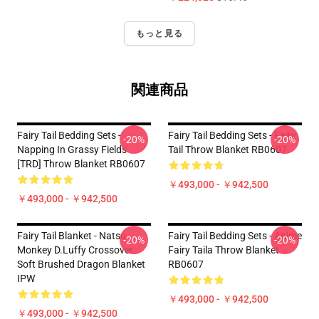
もっと見る
関連商品
Fairy Tail Bedding Sets -
Fairy Tail Bedding Sets - Fairy
-20%
-20%
Napping In Grassy Fields
Tail Throw Blanket RB0607
[TRD] Throw Blanket RB0607
￥493,000 - ￥942,500
￥493,000 - ￥942,500
Fairy Tail Blanket - Natsu
Fairy Tail Bedding Sets - Anime
-20%
-20%
Monkey D.Luffy Crossover
Fairy Taila Throw Blanket
Soft Brushed Dragon Blanket
RB0607
IPW
￥493,000 - ￥942,500
￥493,000 - ￥942,500