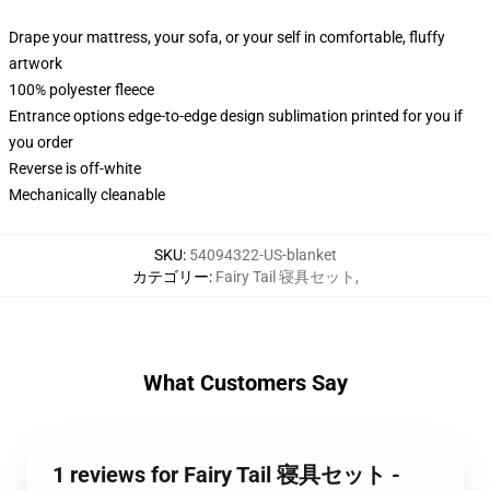
Drape your mattress, your sofa, or your self in comfortable, fluffy
artwork
100% polyester fleece
Entrance options edge-to-edge design sublimation printed for you if
you order
Reverse is off-white
Mechanically cleanable
SKU
:
54094322-US-blanket
カテゴリー
:
Fairy Tail 寝具セット
,
What Customers Say
1 reviews for Fairy Tail 寝具セット -