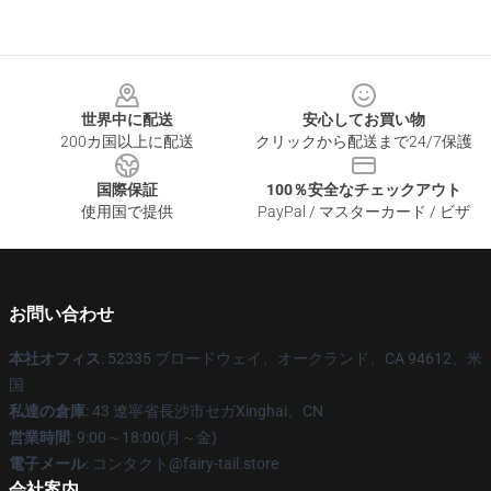
Footer
世界中に配送
安心してお買い物
200カ国以上に配送
クリックから配送まで24/7保護
国際保証
100％安全なチェックアウト
使用国で提供
PayPal / マスターカード / ビザ
お問い合わせ
本社オフィス
: 52335 ブロードウェイ、オークランド、CA 94612、米
国
私達の倉庫
: 43 遼寧省長沙市セガXinghai、CN
営業時間
: 9:00～18:00(月～金)
電子メール
: コンタクト@fairy-tail.store
会社案内