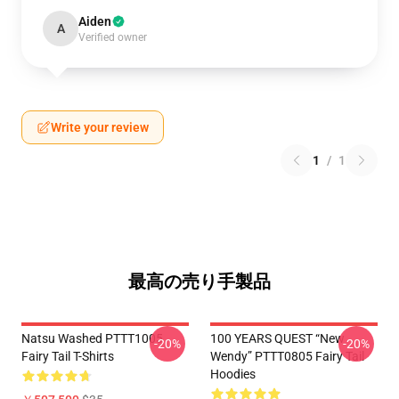
Aiden
A
Verified owner
Write your review
1
/
1
最高の売り手製品
Natsu Washed PTTT1005
100 YEARS QUEST “New
-20%
-20%
Fairy Tail T-Shirts
Wendy” PTTT0805 Fairy Tail
Hoodies