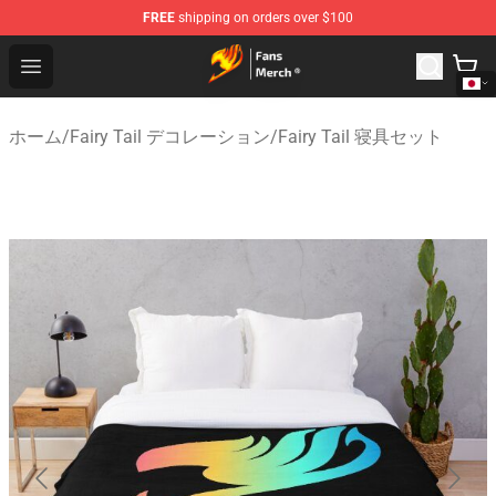
FREE
shipping on orders over $100
Fairy Tail Store - Official Fairy Tail Merchandise Shop
Open menu
ホーム
/
Fairy Tail デコレーション
/
Fairy Tail 寝具セット