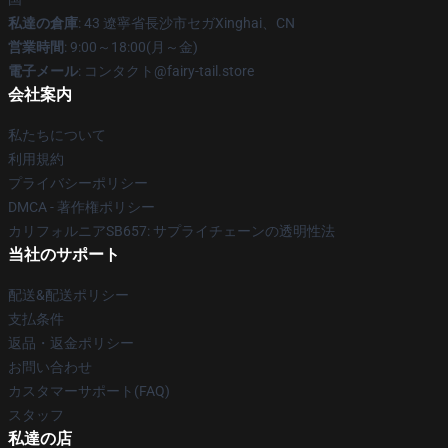
私達の倉庫
: 43 遼寧省長沙市セガXinghai、CN
営業時間
: 9:00～18:00(月～金)
電子メール
: コンタクト@fairy-tail.store
会社案内
私たちについて
利用規約
プライバシーポリシー
DMCA - 著作権ポリシー
カリフォルニアSB657: サプライチェーンの透明性法
当社のサポート
配送&配送ポリシー
支払条件
返品・返金ポリシー
お問い合わせ
カスタマーサポート(FAQ)
スタッフ
私達の店