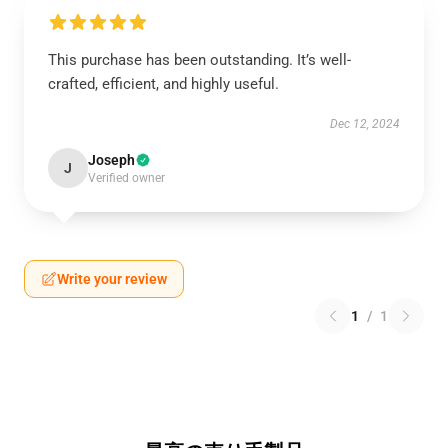
This purchase has been outstanding. It’s well-
crafted, efficient, and highly useful.
Dec 12, 2024
Joseph
J
Verified owner
Write your review
1
/
1