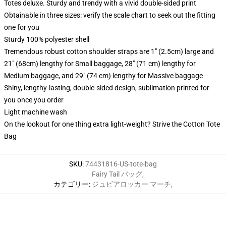
Totes deluxe. Sturdy and trendy with a vivid double-sided print
Obtainable in three sizes: verify the scale chart to seek out the fitting
one for you
Sturdy 100% polyester shell
Tremendous robust cotton shoulder straps are 1" (2.5cm) large and
21" (68cm) lengthy for Small baggage, 28" (71 cm) lengthy for
Medium baggage, and 29" (74 cm) lengthy for Massive baggage
Shiny, lengthy-lasting, double-sided design, sublimation printed for
you once you order
Light machine wash
On the lookout for one thing extra light-weight? Strive the Cotton Tote
Bag
SKU
:
74431816-US-tote-bag
Fairy Tail バッグ
,
カテゴリー
:
ジュビアロッカー マーチ
,