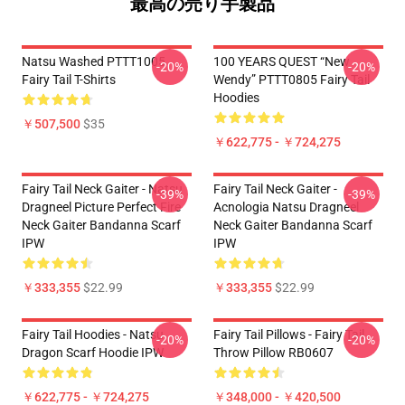
最高の売り手製品
Natsu Washed PTTT1005
100 YEARS QUEST “New
-20%
-20%
Fairy Tail T-Shirts
Wendy” PTTT0805 Fairy Tail
Hoodies
￥507,500
$35
￥622,775 - ￥724,275
Fairy Tail Neck Gaiter - Natsu
Fairy Tail Neck Gaiter -
-39%
-39%
Dragneel Picture Perfect Fire
Acnologia Natsu Dragneel
Neck Gaiter Bandanna Scarf
Neck Gaiter Bandanna Scarf
IPW
IPW
￥333,355
$22.99
￥333,355
$22.99
Fairy Tail Hoodies - Natsu
Fairy Tail Pillows - Fairy Tail
-20%
-20%
Dragon Scarf Hoodie IPW
Throw Pillow RB0607
￥622,775 - ￥724,275
￥348,000 - ￥420,500