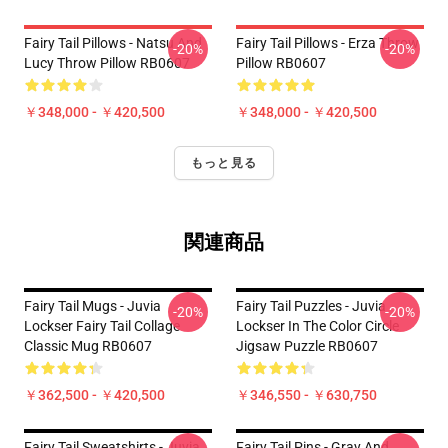
Fairy Tail Pillows - Natsu And
Fairy Tail Pillows - Erza Throw
-20%
-20%
Lucy Throw Pillow RB0607
Pillow RB0607
￥348,000 - ￥420,500
￥348,000 - ￥420,500
もっと見る
関連商品
Fairy Tail Mugs - Juvia
Fairy Tail Puzzles - Juvia
-20%
-20%
Lockser Fairy Tail Collage
Lockser In The Color Circle
Classic Mug RB0607
Jigsaw Puzzle RB0607
￥362,500 - ￥420,500
￥346,550 - ￥630,750
Fairy Tail Sweatshirts - Juvia
Fairy Tail Pins - Gray And