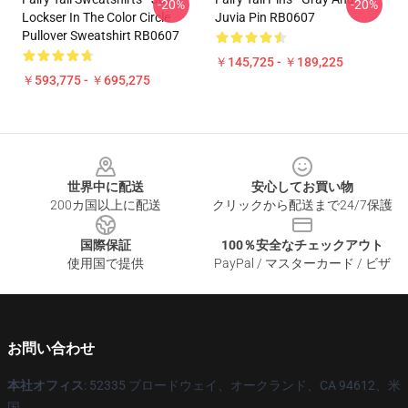
-20%
-20%
Lockser In The Color Circle
Juvia Pin RB0607
Pullover Sweatshirt RB0607
￥145,725 - ￥189,225
￥593,775 - ￥695,275
Footer
世界中に配送
安心してお買い物
200カ国以上に配送
クリックから配送まで24/7保護
国際保証
100％安全なチェックアウト
使用国で提供
PayPal / マスターカード / ビザ
お問い合わせ
本社オフィス
: 52335 ブロードウェイ、オークランド、CA 94612、米
国