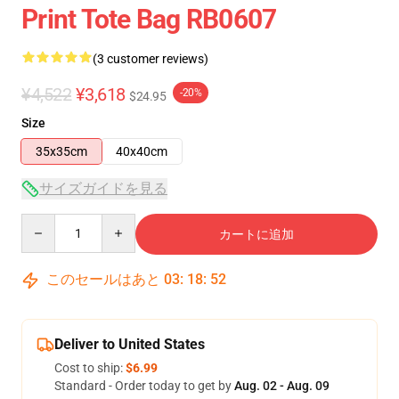
Print Tote Bag RB0607
(3 customer reviews)
¥4,522
¥3,618
-20%
$24.95
Size
35x35cm
40x40cm
サイズガイドを見る
Quantity
カートに追加
このセールはあと
03
:
18
:
51
Deliver to United States
Cost to ship:
$6.99
Standard - Order today to get by
Aug. 02 - Aug. 09