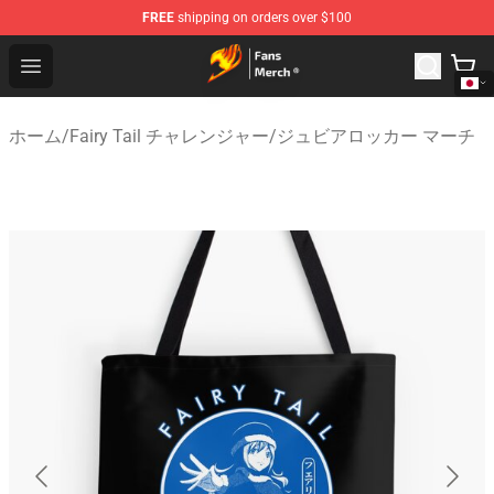
FREE
shipping on orders over $100
Fairy Tail Store - Official Fairy Tail Merchandise Shop
Open menu
ホーム
/
Fairy Tail チャレンジャー
/
ジュビアロッカー マーチ