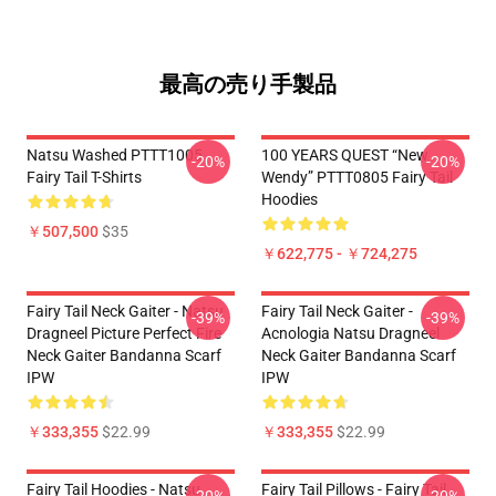
最高の売り手製品
Natsu Washed PTTT1005
100 YEARS QUEST “New
-20%
-20%
Fairy Tail T-Shirts
Wendy” PTTT0805 Fairy Tail
Hoodies
￥507,500
$35
￥622,775 - ￥724,275
Fairy Tail Neck Gaiter - Natsu
Fairy Tail Neck Gaiter -
-39%
-39%
Dragneel Picture Perfect Fire
Acnologia Natsu Dragneel
Neck Gaiter Bandanna Scarf
Neck Gaiter Bandanna Scarf
IPW
IPW
￥333,355
$22.99
￥333,355
$22.99
Fairy Tail Hoodies - Natsu
Fairy Tail Pillows - Fairy Tail