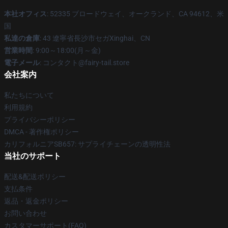
本社オフィス
: 52335 ブロードウェイ、オークランド、CA 94612、米
国
私達の倉庫
: 43 遼寧省長沙市セガXinghai、CN
営業時間
: 9:00～18:00(月～金)
電子メール
: コンタクト@fairy-tail.store
会社案内
私たちについて
利用規約
プライバシーポリシー
DMCA - 著作権ポリシー
カリフォルニアSB657: サプライチェーンの透明性法
当社のサポート
配送&配送ポリシー
支払条件
返品・返金ポリシー
お問い合わせ
カスタマーサポート(FAQ)