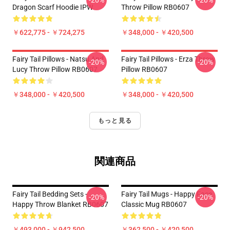
-20%
-20%
Dragon Scarf Hoodie IPW
Throw Pillow RB0607
￥622,775 - ￥724,275
￥348,000 - ￥420,500
Fairy Tail Pillows - Natsu And
Fairy Tail Pillows - Erza Throw
-20%
-20%
Lucy Throw Pillow RB0607
Pillow RB0607
￥348,000 - ￥420,500
￥348,000 - ￥420,500
もっと見る
関連商品
Fairy Tail Bedding Sets -
Fairy Tail Mugs - Happy Face
-20%
-20%
Happy Throw Blanket RB0607
Classic Mug RB0607
￥493,000 - ￥942,500
￥362,500 - ￥420,500