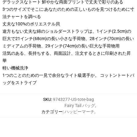
デラックスなトート 鮮やかな両面プリントで丈夫で彩りのある
3つのサイズでそこに:あなたのための正しいものを見つけるために寸
法チャートを調べる
丈夫な100%のポリエステル貝
途方もない丈夫な綿のショルダーストラップは、1インチ(2.5cm)の
巨大で21インチ(68cm)の長い小さな手荷物、28インチ(70cm)の長い
ミディアムの手荷物、29インチ(74cm)の長い巨大な手荷物用
活気のある、長持ちする、両面設計、注文するときに印刷された昇
華
軽い機械洗浄
1つのことのための一見で余分なライト級選手か。 コットントートバ
ッグをストライプ
SKU
:
9743277-US-tote-bag
Fairy Tail バッグ
,
カテゴリー
:
ハッピーマーチ
,