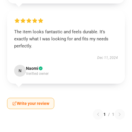
The item looks fantastic and feels durable. It’s
exactly what I was looking for and fits my needs
perfectly.
Dec 11, 2024
Naomi
N
Verified owner
Write your review
1
/
1