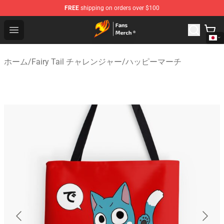
FREE
shipping on orders over $100
Fairy Tail Store - Official Fairy Tail Merchandise Shop
Open menu
ホーム
/
Fairy Tail チャレンジャー
/
ハッピーマーチ