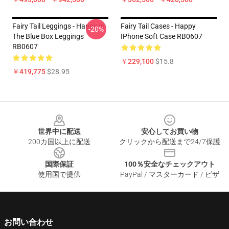
Fairy Tail Leggings - Happy In
Fairy Tail Cases - Happy
-20%
The Blue Box Leggings
IPhone Soft Case RB0607
RB0607
￥229,100
$15.8
￥419,775
$28.95
Footer
世界中に配送
安心してお買い物
200カ国以上に配送
クリックから配送まで24/7保護
国際保証
100％安全なチェックアウト
使用国で提供
PayPal / マスターカード / ビザ
お問い合わせ