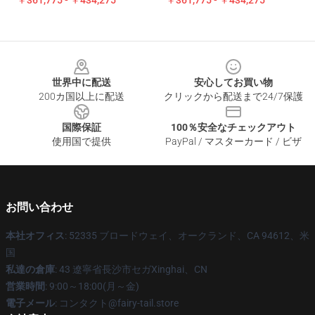
￥361,775 - ￥434,275
￥361,775 - ￥434,275
Footer
世界中に配送
安心してお買い物
200カ国以上に配送
クリックから配送まで24/7保護
国際保証
100％安全なチェックアウト
使用国で提供
PayPal / マスターカード / ビザ
お問い合わせ
本社オフィス
: 52335 ブロードウェイ、オークランド、CA 94612、米
国
私達の倉庫
: 43 遼寧省長沙市セガXinghai、CN
営業時間
: 9:00～18:00(月～金)
電子メール
: コンタクト@fairy-tail.store