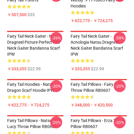
Fairy Tail T-Shirts
Wendy” PTTT0805 Fairy Tail
Hoodies
￥507,500
$35
￥622,775 - ￥724,275
Fairy Tail Neck Gaiter - Natsu
Fairy Tail Neck Gaiter -
-39%
-39%
Dragneel Picture Perfect Fire
Acnologia Natsu Dragneel
Neck Gaiter Bandanna Scarf
Neck Gaiter Bandanna Scarf
IPW
IPW
￥333,355
$22.99
￥333,355
$22.99
Fairy Tail Hoodies - Natsu
Fairy Tail Pillows - Fairy Tail
-20%
-20%
Dragon Scarf Hoodie IPW
Throw Pillow RB0607
￥622,775 - ￥724,275
￥348,000 - ￥420,500
Fairy Tail Pillows - Natsu And
Fairy Tail Pillows - Erza Throw
-20%
-20%
Lucy Throw Pillow RB0607
Pillow RB0607