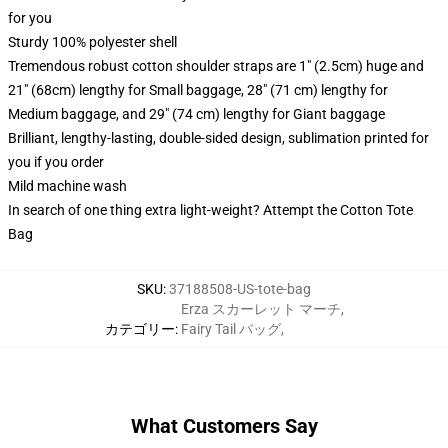
for you
Sturdy 100% polyester shell
Tremendous robust cotton shoulder straps are 1" (2.5cm) huge and
21" (68cm) lengthy for Small baggage, 28" (71 cm) lengthy for
Medium baggage, and 29" (74 cm) lengthy for Giant baggage
Brilliant, lengthy-lasting, double-sided design, sublimation printed for
you if you order
Mild machine wash
In search of one thing extra light-weight? Attempt the Cotton Tote
Bag
SKU
:
37188508-US-tote-bag
Erza スカーレット マーチ
,
カテゴリー
:
Fairy Tail バッグ
,
What Customers Say