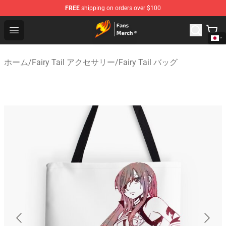
FREE
shipping on orders over $100
Fairy Tail Store - Official Fairy Tail Merchandise Shop
Open menu
ホーム
/
Fairy Tail アクセサリー
/
Fairy Tail バッグ