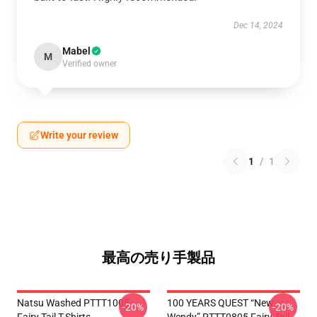
Dec 14, 2024
Mabel
M
Verified owner
Write your review
1
/
1
最高の売り手製品
Natsu Washed PTTT1005
100 YEARS QUEST “New
-20%
-20%