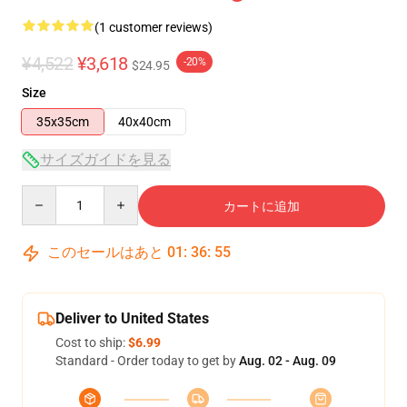
(1 customer reviews)
¥4,522
¥3,618
-20%
$24.95
Size
35x35cm
40x40cm
サイズガイドを見る
Quantity
カートに追加
このセールはあと
01
:
36
:
54
Deliver to United States
Cost to ship:
$6.99
Standard - Order today to get by
Aug. 02 - Aug. 09