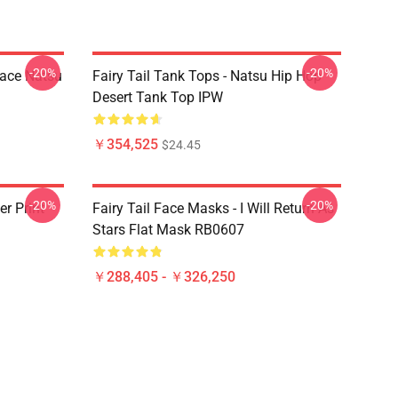
-20%
-20%
Face Natsu
Fairy Tail Tank Tops - Natsu Hip Hop
Desert Tank Top IPW
￥354,525
$24.45
-20%
-20%
er Print
Fairy Tail Face Masks - I Will Return As
Stars Flat Mask RB0607
￥288,405 - ￥326,250