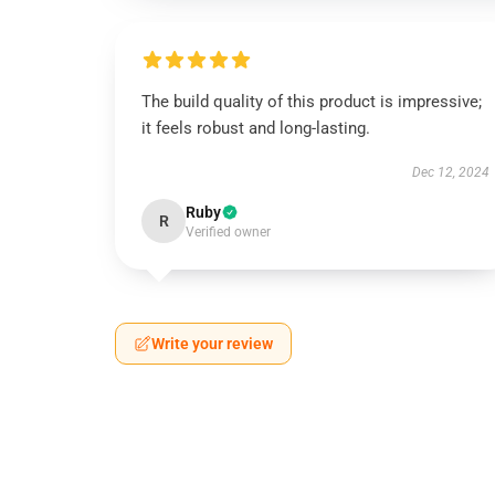
The build quality of this product is impressive;
it feels robust and long-lasting.
Dec 12, 2024
Ruby
R
Verified owner
Write your review