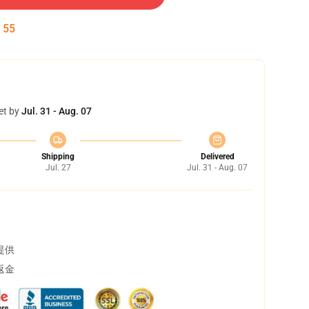
:
55
et by
Jul. 31 - Aug. 07
Shipping
Delivered
Jul. 27
Jul. 31 - Aug. 07
提供
返金