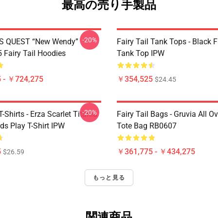
最高の売り手製品
-20%
S QUEST “New Wendy”
Fairy Tail Tank Tops - Black 
Fairy Tail Hoodies
Tank Top IPW
 - ￥724,275
￥354,525
$24.45
-20%
T-Shirts - Erza Scarlet Titania
Fairy Tail Bags - Gruvia All Ov
ds Play T-Shirt IPW
Tote Bag RB0607
5
￥361,775 - ￥434,275
$26.59
もっと見る
関連商品