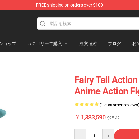
FREE
shipping on orders over $100
ショップ
カテゴリーで購入
注文追跡
ブログ
お
Fairy Tail Action
Anime Action Fi
(1 customer reviews
￥1,383,590
$95.42
Quantity