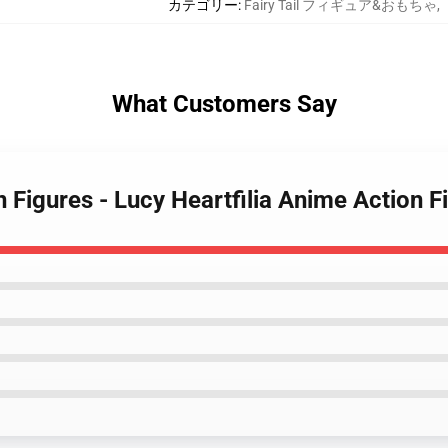
カテゴリー
:
Fairy Tail フィギュア&おもちゃ
,
What Customers Say
on Figures - Lucy Heartfilia Anime Action