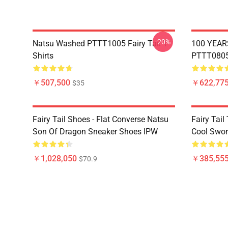
-20%
Natsu Washed PTTT1005 Fairy Tail T-
100 YEAR
Shirts
PTTT0805 
￥507,500
￥622,775
$35
Fairy Tail Shoes - Flat Converse Natsu
Fairy Tail 
Son Of Dragon Sneaker Shoes IPW
Cool Swor
￥1,028,050
￥385,55
$70.9