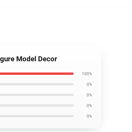
 Figure Model Decor
100%
0%
0%
0%
0%