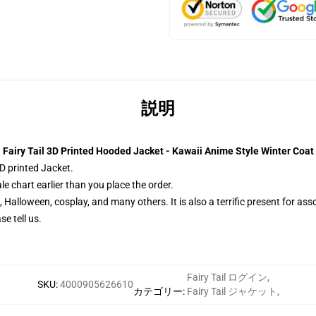
説明
Fairy Tail 3D Printed Hooded Jacket - Kawaii Anime Style Winter Coat
3D printed Jacket.
le chart earlier than you place the order.
, Halloween, cosplay, and many others. It is also a terrific present for a
e tell us.
Fairy Tail ログイン
,
SKU
:
4000905626610
カテゴリー
:
Fairy Tail ジャケット
,