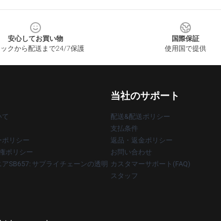
安心してお買い物
国際保証
ックから配送まで24/7保護
使用国で提供
当社のサポート
いて
配送&配送ポリシー
支払条件
ーポリシー
返品・返金ポリシー
著作権ポリシー
お問い合わせ
アSB657: サプライチェーンの透明
カスタマーサポート(FAQ)
スタッフ