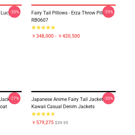
-20%
-20%
d Lucy
Fairy Tail Pillows - Erza Throw Pillow
RB0607
￥348,000 - ￥420,500
-27%
-20%
Jacket -
Japanese Anime Fairy Tail Jacket -
Coat
Kawaii Casual Denim Jackets
￥579,275
$39.95