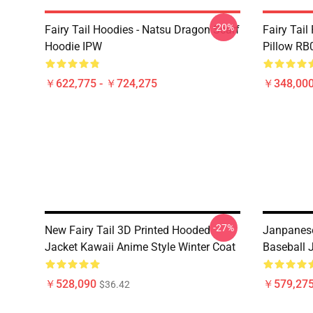
-20%
Fairy Tail Hoodies - Natsu Dragon Scarf
Fairy Tail
Hoodie IPW
Pillow RB
￥622,775 - ￥724,275
￥348,000
-27%
New Fairy Tail 3D Printed Hooded
Janpanese
Jacket Kawaii Anime Style Winter Coat
Baseball 
￥528,090
￥579,27
$36.42