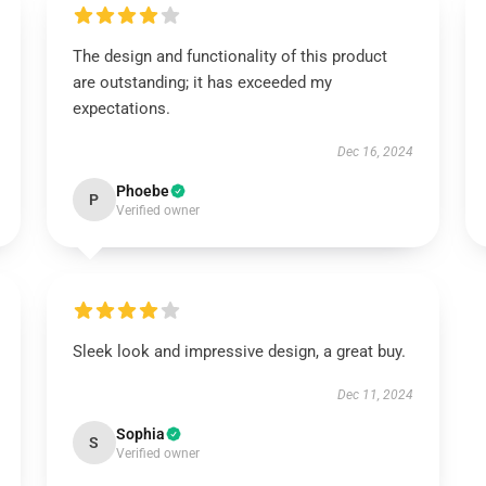
The design and functionality of this product
are outstanding; it has exceeded my
expectations.
Dec 16, 2024
Phoebe
P
Verified owner
Sleek look and impressive design, a great buy.
Dec 11, 2024
Sophia
S
Verified owner