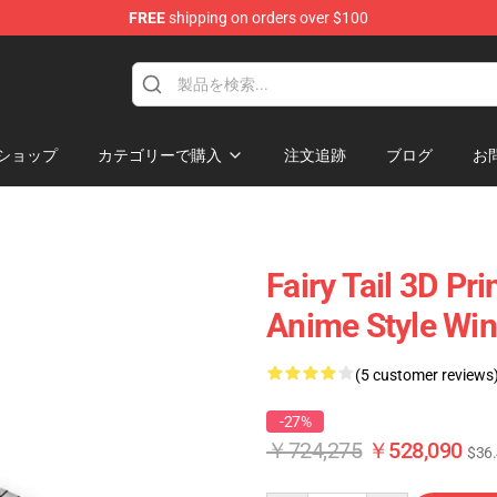
FREE
shipping on orders over $100
ショップ
カテゴリーで購入
注文追跡
ブログ
お
Fairy Tail 3D Pr
Anime Style Win
(5 customer reviews
-27%
￥724,275
￥528,090
$36