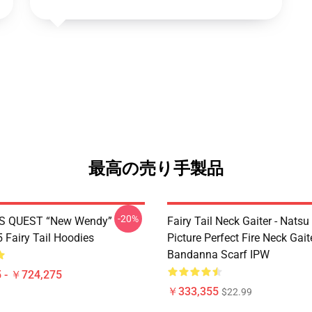
最高の売り手製品
-20%
S QUEST “New Wendy”
Fairy Tail Neck Gaiter - Nats
Fairy Tail Hoodies
Picture Perfect Fire Neck Gait
Bandanna Scarf IPW
 - ￥724,275
￥333,355
$22.99