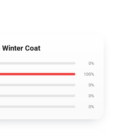
e Winter Coat
0%
100%
0%
0%
0%