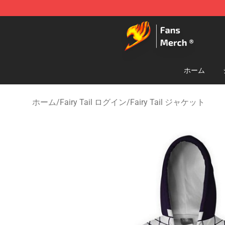
Fairy Tail Store - Official Fairy Tail Merchandise Shop
ホーム
ホーム
/
Fairy Tail ログイン
/
Fairy Tail ジャケット