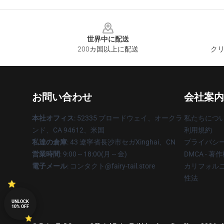
Footer
世界中に配送
200カ国以上に配送
クリ
お問い合わせ
会社案内
本社オフィス
: 52335 ブロードウェイ、オークラ
私たちにつ
ンド、CA 94612、米国
利用規約
私達の倉庫
: 43 遼寧省長沙市セガXinghai、CN
プライバシ
営業時間
: 9:00～18:00(月～金)
DMCA - 
電子メール
: コンタクト@fairy-tail.store
カリフォルニ
性法
UNLOCK
10% OFF