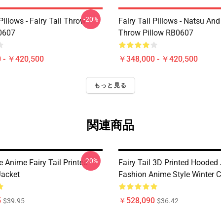
-20%
 Pillows - Fairy Tail Throw
Fairy Tail Pillows - Natsu An
0607
Throw Pillow RB0607
 - ￥420,500
￥348,000 - ￥420,500
もっと見る
関連商品
-20%
 Anime Fairy Tail Printed
Fairy Tail 3D Printed Hooded 
Jacket
Fashion Anime Style Winter 
5
￥528,090
$39.95
$36.42