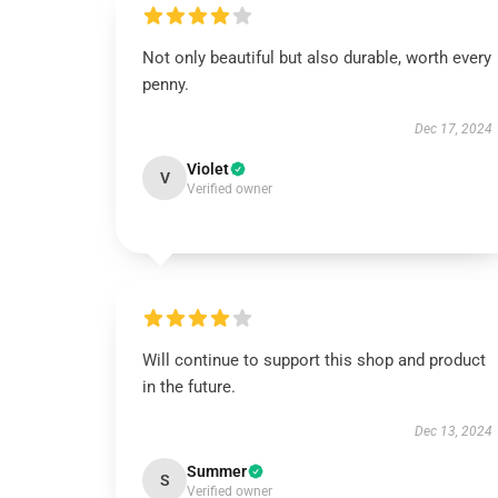
Not only beautiful but also durable, worth every
penny.
Dec 17, 2024
Violet
V
Verified owner
Will continue to support this shop and product
in the future.
Dec 13, 2024
Summer
S
Verified owner